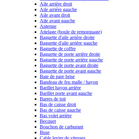
Aile arrière droit
Aile arrière gauche
Aile avant droit
Aile avant gauche
Antenne
Attelage (boule de remorquage)
Baguette d'aile arrière droite
Baguette d'aile arrière gauche
Baguette de coffre
Baguette de porte arrière droite
Baguette de porte arrière gauche
Baguette de porte avant droite
Baguette de porte avant gauche
Baie de pare brise
Bandeau de feu malle / hayon
Barillet hayon arrière
Barillet porte avant gauche
Barres de toit
Bas de caisse droit
Bas de caisse gauche
Bas volet arrière
Becquet
Bouchon de carburant
Buse
Cable levier de vitesses