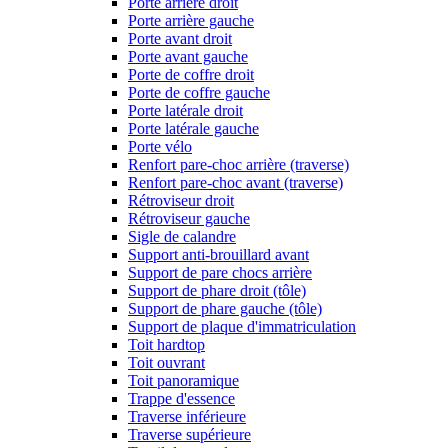
Porte arrière droit
Porte arrière gauche
Porte avant droit
Porte avant gauche
Porte de coffre droit
Porte de coffre gauche
Porte latérale droit
Porte latérale gauche
Porte vélo
Renfort pare-choc arrière (traverse)
Renfort pare-choc avant (traverse)
Rétroviseur droit
Rétroviseur gauche
Sigle de calandre
Support anti-brouillard avant
Support de pare chocs arrière
Support de phare droit (tôle)
Support de phare gauche (tôle)
Support de plaque d'immatriculation
Toit hardtop
Toit ouvrant
Toit panoramique
Trappe d'essence
Traverse inférieure
Traverse supérieure