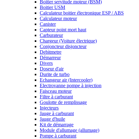
Boitier servitude moteur (BSM)
Boitier USM
Calculateur boitier électronique ESP / ABS
Calculateur moteur
Canister
Capteur point mort haut
Carburateur
Chargeur (Voiture électrique)
Conjoncteur disjoncteur
Debitmetre
Démarreur
Divers
Doseur d'air
Durite de turbo
Echangeur air (Intercooler)
Electrovanne pompe à injection
Faisceau moteur
Filtre à carburant
Goulotte de remplissage
Injecteurs
Jauge à carburant
Jauge d'huile
Kit de démarrage
Module d'allumage (allumage)
Pompe à carburant