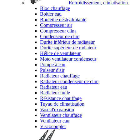
Refroidissement, climatisation
Bloc chauffage
Boitier eau
Bouteille déshydratante
Compresseur air
Compresseur clim
Condenseur de clim
Durite inférieur de radiateur
Durite supérieur de radiateur
Hélice de ventilateur
Moto ventilateur condenseur
Pompe à eau
Pulseur d'air
Radiateur chauffage
Radiateur condenseur de clim
Radiateur eau
Radiateur huile
Résistance chauffage
Tuyau de climatisation
Vase d'expansion
Ventilateur chauffage
Ventilateur eau
Viscocoupler