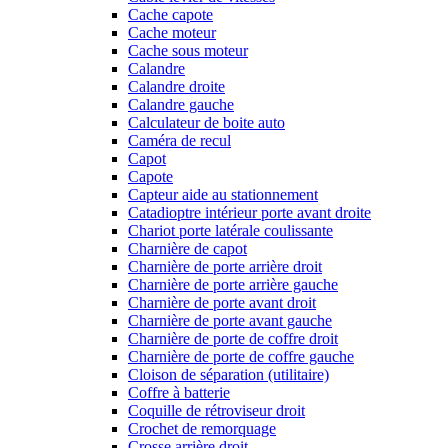
Cache capote
Cache moteur
Cache sous moteur
Calandre
Calandre droite
Calandre gauche
Calculateur de boite auto
Caméra de recul
Capot
Capote
Capteur aide au stationnement
Catadioptre intérieur porte avant droite
Chariot porte latérale coulissante
Charnière de capot
Charnière de porte arrière droit
Charnière de porte arrière gauche
Charnière de porte avant droit
Charnière de porte avant gauche
Charnière de porte de coffre droit
Charnière de porte de coffre gauche
Cloison de séparation (utilitaire)
Coffre à batterie
Coquille de rétroviseur droit
Crochet de remorquage
Crosse arrière droit