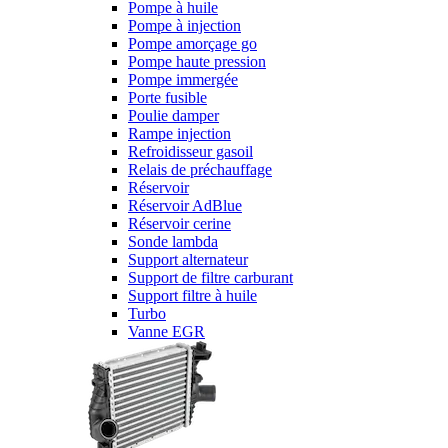
Pompe à huile
Pompe à injection
Pompe amorçage go
Pompe haute pression
Pompe immergée
Porte fusible
Poulie damper
Rampe injection
Refroidisseur gasoil
Relais de préchauffage
Réservoir
Réservoir AdBlue
Réservoir cerine
Sonde lambda
Support alternateur
Support de filtre carburant
Support filtre à huile
Turbo
Vanne EGR