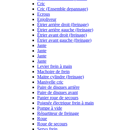
Cric
Cric (Ensemble depannage)
Ecrous
Enjoliveur
Étrier arrière droit (freinage)
Étrier arrière gauche (freinage)
Étrier avant droit (freinage)
Étrier avant gauche (freinage)
Jante
Jante
Jante
Jante
Levier frein à main
Machoire de frein
Maitre cylindre (freinage)
Manivelle cric
Paire de disques arrière
Paire de disques avant
Panier roue de secours
Poignée électrique frein à main
Pompe à vide
Répartiteur de freinage
Roue
Roue de secours
Servo frein