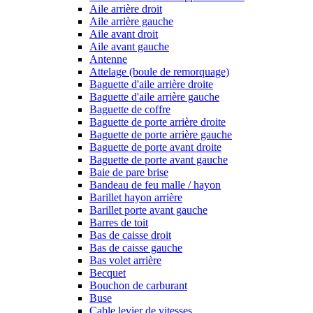
Aile arrière droit
Aile arrière gauche
Aile avant droit
Aile avant gauche
Antenne
Attelage (boule de remorquage)
Baguette d'aile arrière droite
Baguette d'aile arrière gauche
Baguette de coffre
Baguette de porte arrière droite
Baguette de porte arrière gauche
Baguette de porte avant droite
Baguette de porte avant gauche
Baie de pare brise
Bandeau de feu malle / hayon
Barillet hayon arrière
Barillet porte avant gauche
Barres de toit
Bas de caisse droit
Bas de caisse gauche
Bas volet arrière
Becquet
Bouchon de carburant
Buse
Cable levier de vitesses