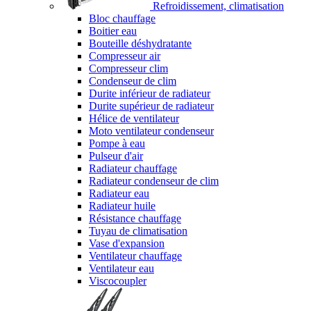
Refroidissement, climatisation
Bloc chauffage
Boitier eau
Bouteille déshydratante
Compresseur air
Compresseur clim
Condenseur de clim
Durite inférieur de radiateur
Durite supérieur de radiateur
Hélice de ventilateur
Moto ventilateur condenseur
Pompe à eau
Pulseur d'air
Radiateur chauffage
Radiateur condenseur de clim
Radiateur eau
Radiateur huile
Résistance chauffage
Tuyau de climatisation
Vase d'expansion
Ventilateur chauffage
Ventilateur eau
Viscocoupler