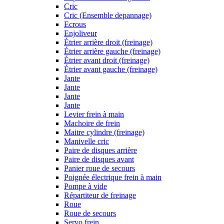
Cric
Cric (Ensemble depannage)
Ecrous
Enjoliveur
Étrier arrière droit (freinage)
Étrier arrière gauche (freinage)
Étrier avant droit (freinage)
Étrier avant gauche (freinage)
Jante
Jante
Jante
Jante
Levier frein à main
Machoire de frein
Maitre cylindre (freinage)
Manivelle cric
Paire de disques arrière
Paire de disques avant
Panier roue de secours
Poignée électrique frein à main
Pompe à vide
Répartiteur de freinage
Roue
Roue de secours
Servo frein