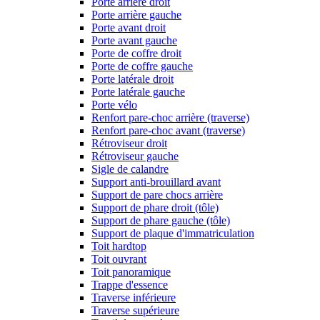
Porte arrière droit
Porte arrière gauche
Porte avant droit
Porte avant gauche
Porte de coffre droit
Porte de coffre gauche
Porte latérale droit
Porte latérale gauche
Porte vélo
Renfort pare-choc arrière (traverse)
Renfort pare-choc avant (traverse)
Rétroviseur droit
Rétroviseur gauche
Sigle de calandre
Support anti-brouillard avant
Support de pare chocs arrière
Support de phare droit (tôle)
Support de phare gauche (tôle)
Support de plaque d'immatriculation
Toit hardtop
Toit ouvrant
Toit panoramique
Trappe d'essence
Traverse inférieure
Traverse supérieure