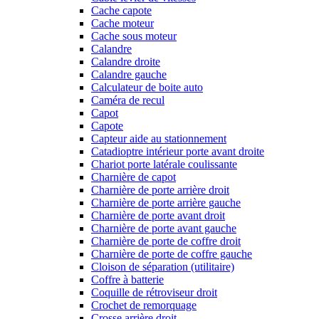
Cache capote
Cache moteur
Cache sous moteur
Calandre
Calandre droite
Calandre gauche
Calculateur de boite auto
Caméra de recul
Capot
Capote
Capteur aide au stationnement
Catadioptre intérieur porte avant droite
Chariot porte latérale coulissante
Charnière de capot
Charnière de porte arrière droit
Charnière de porte arrière gauche
Charnière de porte avant droit
Charnière de porte avant gauche
Charnière de porte de coffre droit
Charnière de porte de coffre gauche
Cloison de séparation (utilitaire)
Coffre à batterie
Coquille de rétroviseur droit
Crochet de remorquage
Crosse arrière droit