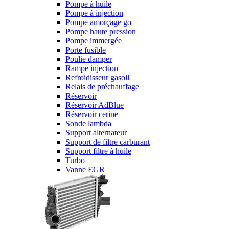
Pompe à huile
Pompe à injection
Pompe amorçage go
Pompe haute pression
Pompe immergée
Porte fusible
Poulie damper
Rampe injection
Refroidisseur gasoil
Relais de préchauffage
Réservoir
Réservoir AdBlue
Réservoir cerine
Sonde lambda
Support alternateur
Support de filtre carburant
Support filtre à huile
Turbo
Vanne EGR