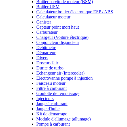
Boitier servitude moteur (BSM)
Boitier USM
Calculateur boitier électronique ESP / ABS
Calculateur moteur
Canister
Capteur point mort haut
Carburateur
Chargeur (Voiture électrique)
Conjoncteur disjoncteur
Debitmetre
Démarreur
Divers
Doseur d'air
Durite de turbo
Echangeur air (Intercooler)
Electrovanne pompe à injection
Faisceau moteur
Filtre à carburant
Goulotte de remplissage
Injecteurs
Jauge à carburant
Jauge d'huile
Kit de démarrage
Module d'allumage (allumage)
Pompe à carburant