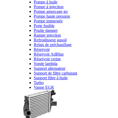
Pompe à huile
Pompe à injection
Pompe amorçage go
Pompe haute pression
Pompe immergée
Porte fusible
Poulie damper
Rampe injection
Refroidisseur gasoil
Relais de préchauffage
Réservoir
Réservoir AdBlue
Réservoir cerine
Sonde lambda
Support alternateur
Support de filtre carburant
Support filtre à huile
Turbo
Vanne EGR