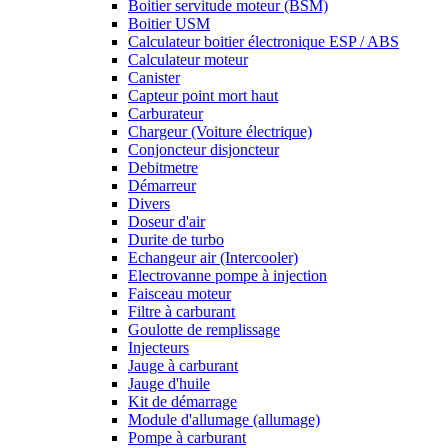
Boitier servitude moteur (BSM)
Boitier USM
Calculateur boitier électronique ESP / ABS
Calculateur moteur
Canister
Capteur point mort haut
Carburateur
Chargeur (Voiture électrique)
Conjoncteur disjoncteur
Debitmetre
Démarreur
Divers
Doseur d'air
Durite de turbo
Echangeur air (Intercooler)
Electrovanne pompe à injection
Faisceau moteur
Filtre à carburant
Goulotte de remplissage
Injecteurs
Jauge à carburant
Jauge d'huile
Kit de démarrage
Module d'allumage (allumage)
Pompe à carburant