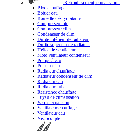
Refroidissement, climatisation
Bloc chauffage
Boitier eau
Bouteille déshydratante
Compresseur air
Compresseur clim
Condenseur de clim
Durite inférieur de radiateur
Durite supérieur de radiateur
Hélice de ventilateur
Moto ventilateur condenseur
Pompe à eau
Pulseur d'air
Radiateur chauffage
Radiateur condenseur de clim
Radiateur eau
Radiateur huile
Résistance chauffage
Tuyau de climatisation
Vase d'expansion
Ventilateur chauffage
Ventilateur eau
Viscocoupler