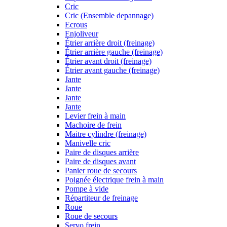
Cric
Cric (Ensemble depannage)
Ecrous
Enjoliveur
Étrier arrière droit (freinage)
Étrier arrière gauche (freinage)
Étrier avant droit (freinage)
Étrier avant gauche (freinage)
Jante
Jante
Jante
Jante
Levier frein à main
Machoire de frein
Maitre cylindre (freinage)
Manivelle cric
Paire de disques arrière
Paire de disques avant
Panier roue de secours
Poignée électrique frein à main
Pompe à vide
Répartiteur de freinage
Roue
Roue de secours
Servo frein