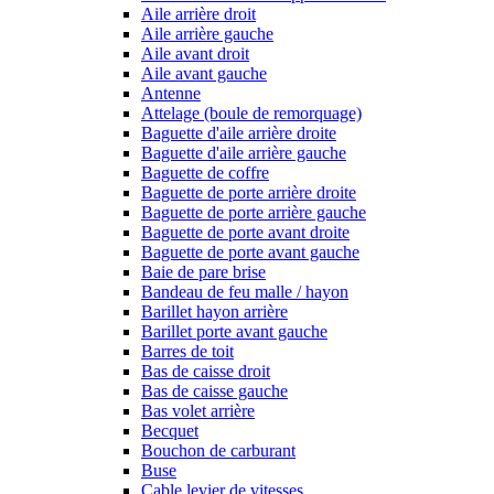
Aile arrière droit
Aile arrière gauche
Aile avant droit
Aile avant gauche
Antenne
Attelage (boule de remorquage)
Baguette d'aile arrière droite
Baguette d'aile arrière gauche
Baguette de coffre
Baguette de porte arrière droite
Baguette de porte arrière gauche
Baguette de porte avant droite
Baguette de porte avant gauche
Baie de pare brise
Bandeau de feu malle / hayon
Barillet hayon arrière
Barillet porte avant gauche
Barres de toit
Bas de caisse droit
Bas de caisse gauche
Bas volet arrière
Becquet
Bouchon de carburant
Buse
Cable levier de vitesses