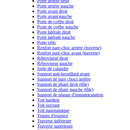
Porte arrière droit
Porte arrière gauche
Porte avant droit
Porte avant gauche
Porte de coffre droit
Porte de coffre gauche
Porte latérale droit
Porte latérale gauche
Porte vélo
Renfort pare-choc arrière (traverse)
Renfort pare-choc avant (traverse)
Rétroviseur droit
Rétroviseur gauche
Sigle de calandre
Support anti-brouillard avant
Support de pare chocs arrière
Support de phare droit (tôle)
Support de phare gauche (tôle)
Support de plaque d'immatriculation
Toit hardtop
Toit ouvrant
Toit panoramique
Trappe d'essence
Traverse inférieure
Traverse supérieure