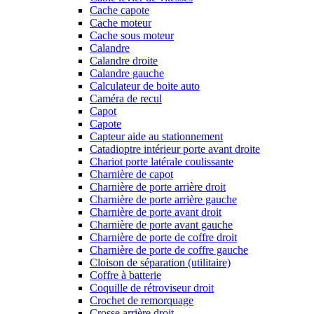
Cache capote
Cache moteur
Cache sous moteur
Calandre
Calandre droite
Calandre gauche
Calculateur de boite auto
Caméra de recul
Capot
Capote
Capteur aide au stationnement
Catadioptre intérieur porte avant droite
Chariot porte latérale coulissante
Charnière de capot
Charnière de porte arrière droit
Charnière de porte arrière gauche
Charnière de porte avant droit
Charnière de porte avant gauche
Charnière de porte de coffre droit
Charnière de porte de coffre gauche
Cloison de séparation (utilitaire)
Coffre à batterie
Coquille de rétroviseur droit
Crochet de remorquage
Crosse arrière droit