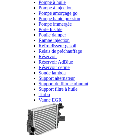
Pompe à huile
Pompe à injection
Pompe amorçage go
Pompe haute pression
Pompe immergée
Porte fusible
Poulie damper
Rampe injection
Refroidisseur gasoil
Relais de préchauffage
Réservoir
Réservoir AdBlue
Réservoir cerine
Sonde lambda
Support alternateur
Support de filtre carburant
Support filtre à huile
Turbo
Vanne EGR