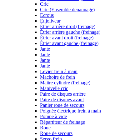
Cric
Cric (Ensemble depannage)
Ecrous
Enjoliveur
Étrier arrière droit (freinage)
Étrier arrière gauche (freinage)
Étrier avant droit (freinage)
Étrier avant gauche (freinage)
Jante
Jante
Jante
Jante
Levier frein à main
Machoire de frein
Maitre cylindre (freinage)
Manivelle cric
Paire de disques arrière
Paire de disques avant
Panier roue de secours
Poignée électrique frein à main
Pompe à vide
Répartiteur de freinage
Roue
Roue de secours
Servo frein