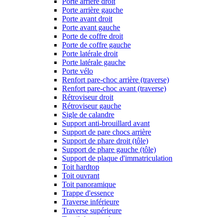
Porte arrière droit
Porte arrière gauche
Porte avant droit
Porte avant gauche
Porte de coffre droit
Porte de coffre gauche
Porte latérale droit
Porte latérale gauche
Porte vélo
Renfort pare-choc arrière (traverse)
Renfort pare-choc avant (traverse)
Rétroviseur droit
Rétroviseur gauche
Sigle de calandre
Support anti-brouillard avant
Support de pare chocs arrière
Support de phare droit (tôle)
Support de phare gauche (tôle)
Support de plaque d'immatriculation
Toit hardtop
Toit ouvrant
Toit panoramique
Trappe d'essence
Traverse inférieure
Traverse supérieure