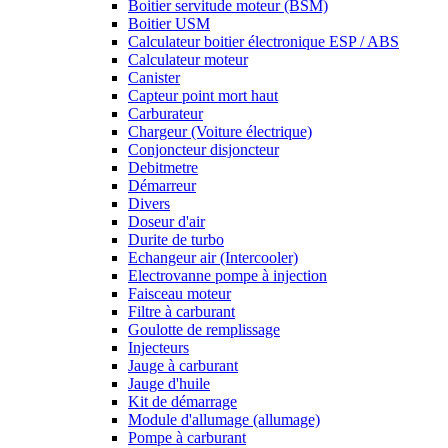
Boitier servitude moteur (BSM)
Boitier USM
Calculateur boitier électronique ESP / ABS
Calculateur moteur
Canister
Capteur point mort haut
Carburateur
Chargeur (Voiture électrique)
Conjoncteur disjoncteur
Debitmetre
Démarreur
Divers
Doseur d'air
Durite de turbo
Echangeur air (Intercooler)
Electrovanne pompe à injection
Faisceau moteur
Filtre à carburant
Goulotte de remplissage
Injecteurs
Jauge à carburant
Jauge d'huile
Kit de démarrage
Module d'allumage (allumage)
Pompe à carburant