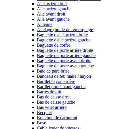
Aile arrière droit
Aile arrière gauche
Aile avant droit
Aile avant gauche
Antenne
Attelage (boule de remorquage)
Baguette d'aile arrière droite
Baguette d'aile arrière gauche
Baguette de coffre
Baguette de porte arrière droite
Baguette de porte arrière gauche
Baguette de porte avant droite
Baguette de porte avant gauche
Baie de pare brise
Bandeau de feu malle / hayon
Barillet hayon arrière
Barillet porte avant gauche
Barres de toit
Bas de caisse droit
Bas de caisse gauche
Bas volet arrière
Becquet
Bouchon de carburant
Buse
Cable levier de vitesses