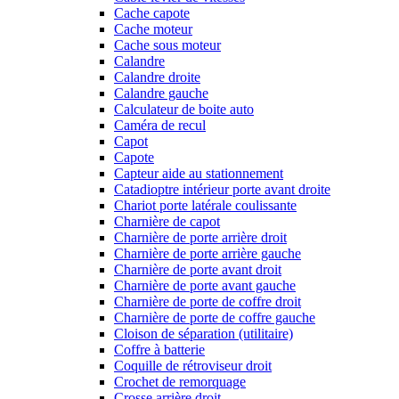
Cache capote
Cache moteur
Cache sous moteur
Calandre
Calandre droite
Calandre gauche
Calculateur de boite auto
Caméra de recul
Capot
Capote
Capteur aide au stationnement
Catadioptre intérieur porte avant droite
Chariot porte latérale coulissante
Charnière de capot
Charnière de porte arrière droit
Charnière de porte arrière gauche
Charnière de porte avant droit
Charnière de porte avant gauche
Charnière de porte de coffre droit
Charnière de porte de coffre gauche
Cloison de séparation (utilitaire)
Coffre à batterie
Coquille de rétroviseur droit
Crochet de remorquage
Crosse arrière droit