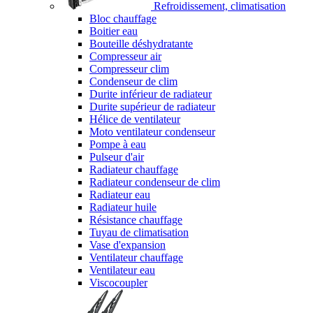
Refroidissement, climatisation
Bloc chauffage
Boitier eau
Bouteille déshydratante
Compresseur air
Compresseur clim
Condenseur de clim
Durite inférieur de radiateur
Durite supérieur de radiateur
Hélice de ventilateur
Moto ventilateur condenseur
Pompe à eau
Pulseur d'air
Radiateur chauffage
Radiateur condenseur de clim
Radiateur eau
Radiateur huile
Résistance chauffage
Tuyau de climatisation
Vase d'expansion
Ventilateur chauffage
Ventilateur eau
Viscocoupler