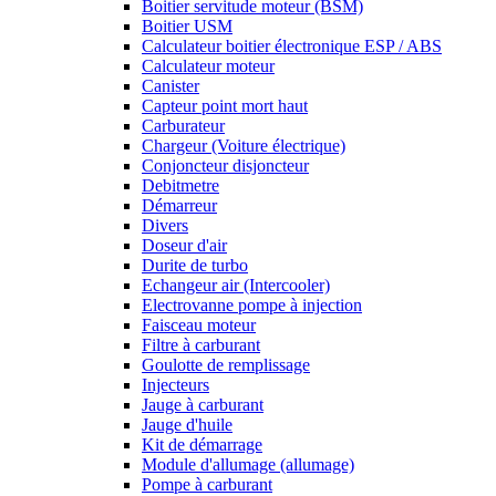
Boitier servitude moteur (BSM)
Boitier USM
Calculateur boitier électronique ESP / ABS
Calculateur moteur
Canister
Capteur point mort haut
Carburateur
Chargeur (Voiture électrique)
Conjoncteur disjoncteur
Debitmetre
Démarreur
Divers
Doseur d'air
Durite de turbo
Echangeur air (Intercooler)
Electrovanne pompe à injection
Faisceau moteur
Filtre à carburant
Goulotte de remplissage
Injecteurs
Jauge à carburant
Jauge d'huile
Kit de démarrage
Module d'allumage (allumage)
Pompe à carburant