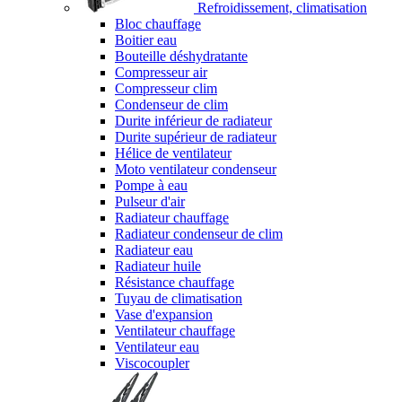
Refroidissement, climatisation
Bloc chauffage
Boitier eau
Bouteille déshydratante
Compresseur air
Compresseur clim
Condenseur de clim
Durite inférieur de radiateur
Durite supérieur de radiateur
Hélice de ventilateur
Moto ventilateur condenseur
Pompe à eau
Pulseur d'air
Radiateur chauffage
Radiateur condenseur de clim
Radiateur eau
Radiateur huile
Résistance chauffage
Tuyau de climatisation
Vase d'expansion
Ventilateur chauffage
Ventilateur eau
Viscocoupler