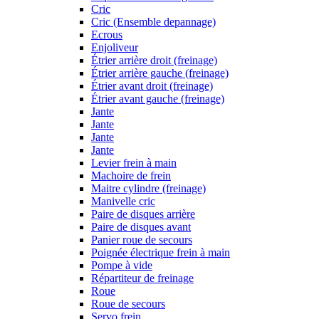
Cric
Cric (Ensemble depannage)
Ecrous
Enjoliveur
Étrier arrière droit (freinage)
Étrier arrière gauche (freinage)
Étrier avant droit (freinage)
Étrier avant gauche (freinage)
Jante
Jante
Jante
Jante
Levier frein à main
Machoire de frein
Maitre cylindre (freinage)
Manivelle cric
Paire de disques arrière
Paire de disques avant
Panier roue de secours
Poignée électrique frein à main
Pompe à vide
Répartiteur de freinage
Roue
Roue de secours
Servo frein