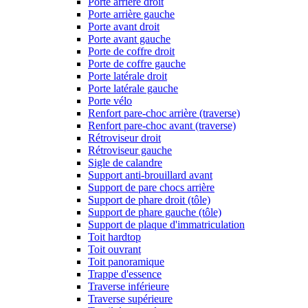
Porte arrière droit
Porte arrière gauche
Porte avant droit
Porte avant gauche
Porte de coffre droit
Porte de coffre gauche
Porte latérale droit
Porte latérale gauche
Porte vélo
Renfort pare-choc arrière (traverse)
Renfort pare-choc avant (traverse)
Rétroviseur droit
Rétroviseur gauche
Sigle de calandre
Support anti-brouillard avant
Support de pare chocs arrière
Support de phare droit (tôle)
Support de phare gauche (tôle)
Support de plaque d'immatriculation
Toit hardtop
Toit ouvrant
Toit panoramique
Trappe d'essence
Traverse inférieure
Traverse supérieure