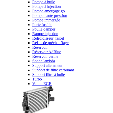
Pompe à huile
Pompe à injection
Pompe amorçage go
Pompe haute pression
Pompe immergée
Porte fusible
Poulie damper
Rampe injection
Refroidisseur gasoil
Relais de préchauffage
Réservoir
Réservoir AdBlue
Réservoir cerine
Sonde lambda
Support alternateur
Support de filtre carburant
Support filtre à huile
Turbo
Vanne EGR