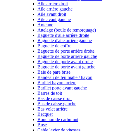
Aile arrière droit
Aile arrière gauche
Aile avant droit
Aile avant gauche
Antenne
Attelage (boule de remorquage)
Baguette d'aile arrière droite
Baguette d'aile arrière gauche
Baguette de coffre
Baguette de porte arrière droite
Baguette de porte arrière gauche
Baguette de porte avant droite
Baguette de porte avant gauche
Baie de pare brise
Bandeau de feu malle / hayon
Barillet hayon arrière
Barillet porte avant gauche
Barres de toit
Bas de caisse droit
Bas de caisse gauche
Bas volet arrière
Becquet
Bouchon de carburant
Buse
Cable levier de vitesses