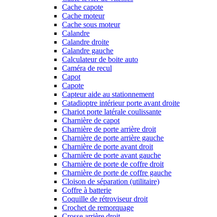
Cache capote
Cache moteur
Cache sous moteur
Calandre
Calandre droite
Calandre gauche
Calculateur de boite auto
Caméra de recul
Capot
Capote
Capteur aide au stationnement
Catadioptre intérieur porte avant droite
Chariot porte latérale coulissante
Charnière de capot
Charnière de porte arrière droit
Charnière de porte arrière gauche
Charnière de porte avant droit
Charnière de porte avant gauche
Charnière de porte de coffre droit
Charnière de porte de coffre gauche
Cloison de séparation (utilitaire)
Coffre à batterie
Coquille de rétroviseur droit
Crochet de remorquage
Crosse arrière droit