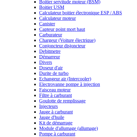
Boitier servitude moteur (BSM)
Boitier USM
Calculateur boitier électronique ESP / ABS
Calculateur moteur
Canister
Capteur point mort haut
Carburateur
Chargeur (Voiture électrique)
Conjoncteur disjoncteur
Debitmetre
Démarreur
Divers
Doseur d'air
Durite de turbo
Echangeur air (Intercooler)
Electrovanne pompe à injection
Faisceau moteur
Filtre à carburant
Goulotte de remplissage
Injecteurs
Jauge à carburant
Jauge d'huile
Kit de démarrage
Module d'allumage (allumage)
Pompe à carburant