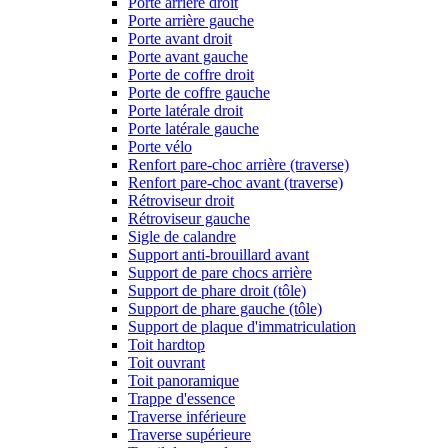
Porte arrière droit
Porte arrière gauche
Porte avant droit
Porte avant gauche
Porte de coffre droit
Porte de coffre gauche
Porte latérale droit
Porte latérale gauche
Porte vélo
Renfort pare-choc arrière (traverse)
Renfort pare-choc avant (traverse)
Rétroviseur droit
Rétroviseur gauche
Sigle de calandre
Support anti-brouillard avant
Support de pare chocs arrière
Support de phare droit (tôle)
Support de phare gauche (tôle)
Support de plaque d'immatriculation
Toit hardtop
Toit ouvrant
Toit panoramique
Trappe d'essence
Traverse inférieure
Traverse supérieure