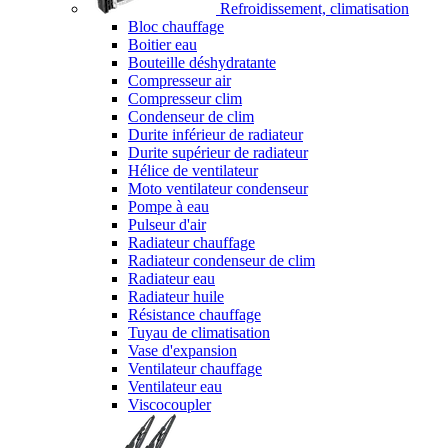
Refroidissement, climatisation
Bloc chauffage
Boitier eau
Bouteille déshydratante
Compresseur air
Compresseur clim
Condenseur de clim
Durite inférieur de radiateur
Durite supérieur de radiateur
Hélice de ventilateur
Moto ventilateur condenseur
Pompe à eau
Pulseur d'air
Radiateur chauffage
Radiateur condenseur de clim
Radiateur eau
Radiateur huile
Résistance chauffage
Tuyau de climatisation
Vase d'expansion
Ventilateur chauffage
Ventilateur eau
Viscocoupler