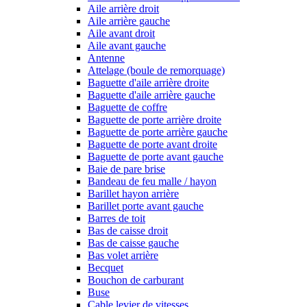
Aile arrière droit
Aile arrière gauche
Aile avant droit
Aile avant gauche
Antenne
Attelage (boule de remorquage)
Baguette d'aile arrière droite
Baguette d'aile arrière gauche
Baguette de coffre
Baguette de porte arrière droite
Baguette de porte arrière gauche
Baguette de porte avant droite
Baguette de porte avant gauche
Baie de pare brise
Bandeau de feu malle / hayon
Barillet hayon arrière
Barillet porte avant gauche
Barres de toit
Bas de caisse droit
Bas de caisse gauche
Bas volet arrière
Becquet
Bouchon de carburant
Buse
Cable levier de vitesses