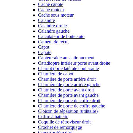
Cache capote
Cache moteur
Cache sous moteur
Calandre
Calandre droite
Calandre gauche
Calculateur de boite auto
Caméra de recul
Capot
Capote
Capteur aide au stationnement
Catadioptre intérieur porte avant droite
Chariot porte latérale coulissante
Charnière de capot
Charnière de porte arrière droit
Charnière de porte arrière gauche
Charnière de porte avant droit
Charnière de porte avant gauche
Charnière de porte de coffre droit
Charnière de porte de coffre gauche
Cloison de séparation (utilitaire)
Coffre à batterie
Coquille de rétroviseur droit
Crochet de remorquage
Crosse arrière droit