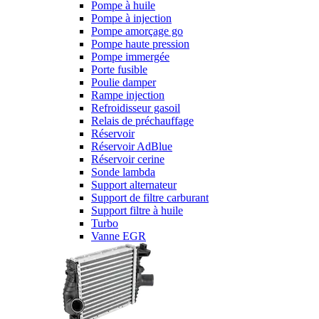
Pompe à huile
Pompe à injection
Pompe amorçage go
Pompe haute pression
Pompe immergée
Porte fusible
Poulie damper
Rampe injection
Refroidisseur gasoil
Relais de préchauffage
Réservoir
Réservoir AdBlue
Réservoir cerine
Sonde lambda
Support alternateur
Support de filtre carburant
Support filtre à huile
Turbo
Vanne EGR