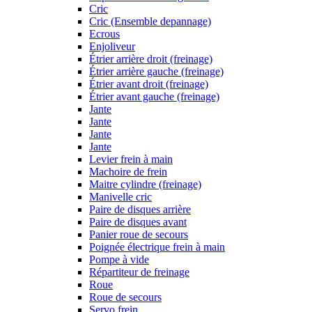
Cric
Cric (Ensemble depannage)
Ecrous
Enjoliveur
Étrier arrière droit (freinage)
Étrier arrière gauche (freinage)
Étrier avant droit (freinage)
Étrier avant gauche (freinage)
Jante
Jante
Jante
Jante
Levier frein à main
Machoire de frein
Maitre cylindre (freinage)
Manivelle cric
Paire de disques arrière
Paire de disques avant
Panier roue de secours
Poignée électrique frein à main
Pompe à vide
Répartiteur de freinage
Roue
Roue de secours
Servo frein