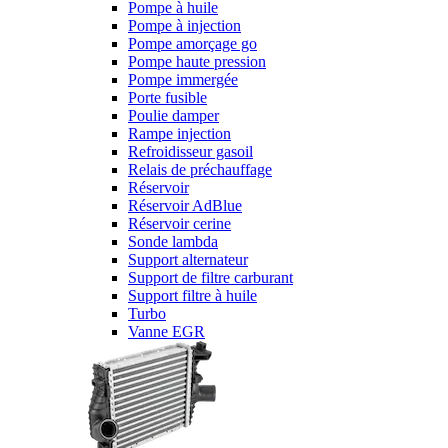
Pompe à huile
Pompe à injection
Pompe amorçage go
Pompe haute pression
Pompe immergée
Porte fusible
Poulie damper
Rampe injection
Refroidisseur gasoil
Relais de préchauffage
Réservoir
Réservoir AdBlue
Réservoir cerine
Sonde lambda
Support alternateur
Support de filtre carburant
Support filtre à huile
Turbo
Vanne EGR