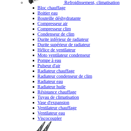
Refroidissement, climatisation
Bloc chauffage
Boitier eau
Bouteille déshydratante
Compresseur air
Compresseur clim
Condenseur de clim
Durite inférieur de radiateur
Durite supérieur de radiateur
Hélice de ventilateur
Moto ventilateur condenseur
Pompe à eau
Pulseur d'air
Radiateur chauffage
Radiateur condenseur de clim
Radiateur eau
Radiateur huile
Résistance chauffage
Tuyau de climatisation
Vase d'expansion
Ventilateur chauffage
Ventilateur eau
Viscocoupler