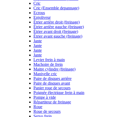
Cric
Cric (Ensemble depannage)
Ecrous
Enjoliveur
Étrier arrière droit (freinage)
Étrier arrière gauche (freinage)
Étrier avant droit (freinage)
Étrier avant gauche (freinage)
Jante
Jante
Jante
Jante
Levier frein à main
Machoire de frein
Maitre cylindre (freinage)
Manivelle cric
Paire de disques arrière
Paire de disques avant
Panier roue de secours
Poignée électrique frein à main
Pompe à vide
Répartiteur de freinage
Roue
Roue de secours
Servo frein