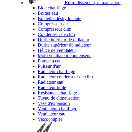
Refroidissement, climatisation
Bloc chauffage
Boitier eau
Bouteille déshydratante
Compresseur air
Compresseur clim
Condenseur de clim
Durite inférieur de radiateur
Durite supérieur de radiateur
Hélice de ventilateur
Moto ventilateur condenseur
Pompe à eau
Pulseur d'air
Radiateur chauffage
Radiateur condenseur de clim
Radiateur eau
Radiateur huile
Résistance chauffage
Tuyau de climatisation
Vase d'expansion
Ventilateur chauffage
Ventilateur eau
Viscocoupler