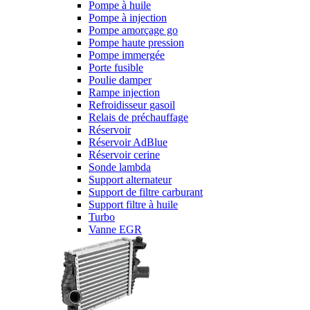
Pompe à huile
Pompe à injection
Pompe amorçage go
Pompe haute pression
Pompe immergée
Porte fusible
Poulie damper
Rampe injection
Refroidisseur gasoil
Relais de préchauffage
Réservoir
Réservoir AdBlue
Réservoir cerine
Sonde lambda
Support alternateur
Support de filtre carburant
Support filtre à huile
Turbo
Vanne EGR