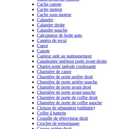
Cache capote
Cache moteur
Cache sous moteur
Calandre
Calandre droite
Calandre gauche
Calculateur de boite auto
Caméra de recul
Capot
Capote
Capteur aide au stationnement
Catadioptre intérieur porte avant droite
Chariot porte latérale coulissante
Charnière de capot
Charnière de porte arrière droit
Charnière de porte arrière gauche
Charnière de porte avant droit
Charnière de porte avant gauche
Charnière de porte de coffre droit
Charnière de porte de coffre gauche
Cloison de séparation (utilitaire)
Coffre à batterie
Coquille de rétroviseur droit
Crochet de remorquage
Crosse arrière droit