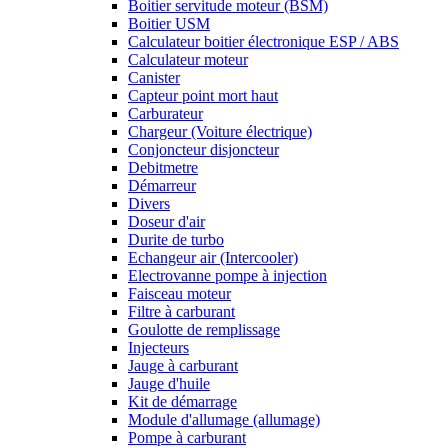
Boitier servitude moteur (BSM)
Boitier USM
Calculateur boitier électronique ESP / ABS
Calculateur moteur
Canister
Capteur point mort haut
Carburateur
Chargeur (Voiture électrique)
Conjoncteur disjoncteur
Debitmetre
Démarreur
Divers
Doseur d'air
Durite de turbo
Echangeur air (Intercooler)
Electrovanne pompe à injection
Faisceau moteur
Filtre à carburant
Goulotte de remplissage
Injecteurs
Jauge à carburant
Jauge d'huile
Kit de démarrage
Module d'allumage (allumage)
Pompe à carburant