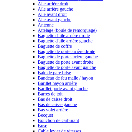
Aile arrière droit
Aile arrière gauche
Aile avant droit
Aile avant gauche
Antenne
Attelage (boule de remorquage)
Baguette d'aile arrière droite
Baguette d'aile arrière gauche
Baguette de coffre
Baguette de porte arrière droite
Baguette de porte arrière gauche
Baguette de porte avant droite
Baguette de porte avant gauche
Baie de pare brise
Bandeau de feu malle / hayon
Barillet hayon arrière
Barillet porte avant gauche
Barres de toit
Bas de caisse droit
Bas de caisse gauche
Bas volet arrière
Becquet
Bouchon de carburant
Buse
Cable levier de vitesses