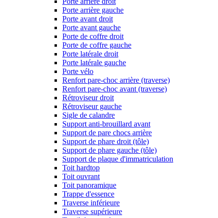
Porte arrière droit
Porte arrière gauche
Porte avant droit
Porte avant gauche
Porte de coffre droit
Porte de coffre gauche
Porte latérale droit
Porte latérale gauche
Porte vélo
Renfort pare-choc arrière (traverse)
Renfort pare-choc avant (traverse)
Rétroviseur droit
Rétroviseur gauche
Sigle de calandre
Support anti-brouillard avant
Support de pare chocs arrière
Support de phare droit (tôle)
Support de phare gauche (tôle)
Support de plaque d'immatriculation
Toit hardtop
Toit ouvrant
Toit panoramique
Trappe d'essence
Traverse inférieure
Traverse supérieure