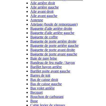
Aile arrière droit
Aile arrière gauche
Aile avant droit
Aile avant gauche
Antenne
Attelage (boule de remorquage)
Baguette d'aile arrière droite
Baguette d'aile arrière gauche
Baguette de coffre
Baguette de porte arrière droite
Baguette de porte arrière gauche
Baguette de porte avant droite
Baguette de porte avant gauche
Baie de pare brise
Bandeau de feu malle / hayon
Barillet hayon arrière
Barillet porte avant gauche
Barres de toit
Bas de caisse droit
Bas de caisse gauche
Bas volet arrière
Becquet
Bouchon de carburant
Buse
Cable levier de vitesses