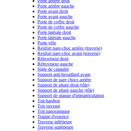
Porte arrière droit
Porte arrière gauche
Porte avant droit
Porte avant gauche
Porte de coffre droit
Porte de coffre gauche
Porte latérale droit
Porte latérale gauche
Porte vélo
Renfort pare-choc arrière (traverse)
Renfort pare-choc avant (traverse)
Rétroviseur droit
Rétroviseur gauche
Sigle de calandre
Support anti-brouillard avant
Support de pare chocs arrière
Support de phare droit (tôle)
Support de phare gauche (tôle)
Support de plaque d'immatriculation
Toit hardtop
Toit ouvrant
Toit panoramique
Trappe d'essence
Traverse inférieure
Traverse supérieure