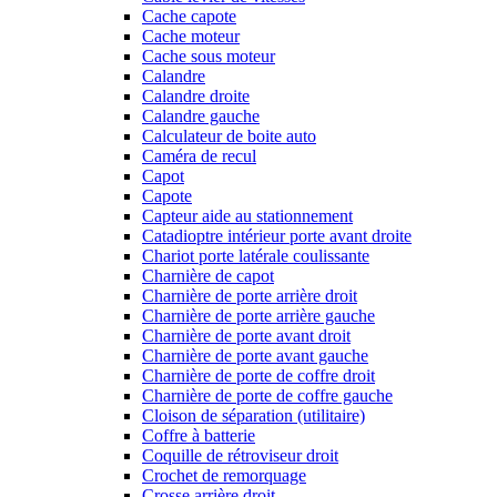
Cache capote
Cache moteur
Cache sous moteur
Calandre
Calandre droite
Calandre gauche
Calculateur de boite auto
Caméra de recul
Capot
Capote
Capteur aide au stationnement
Catadioptre intérieur porte avant droite
Chariot porte latérale coulissante
Charnière de capot
Charnière de porte arrière droit
Charnière de porte arrière gauche
Charnière de porte avant droit
Charnière de porte avant gauche
Charnière de porte de coffre droit
Charnière de porte de coffre gauche
Cloison de séparation (utilitaire)
Coffre à batterie
Coquille de rétroviseur droit
Crochet de remorquage
Crosse arrière droit