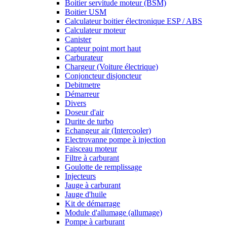
Boitier servitude moteur (BSM)
Boitier USM
Calculateur boitier électronique ESP / ABS
Calculateur moteur
Canister
Capteur point mort haut
Carburateur
Chargeur (Voiture électrique)
Conjoncteur disjoncteur
Debitmetre
Démarreur
Divers
Doseur d'air
Durite de turbo
Echangeur air (Intercooler)
Electrovanne pompe à injection
Faisceau moteur
Filtre à carburant
Goulotte de remplissage
Injecteurs
Jauge à carburant
Jauge d'huile
Kit de démarrage
Module d'allumage (allumage)
Pompe à carburant