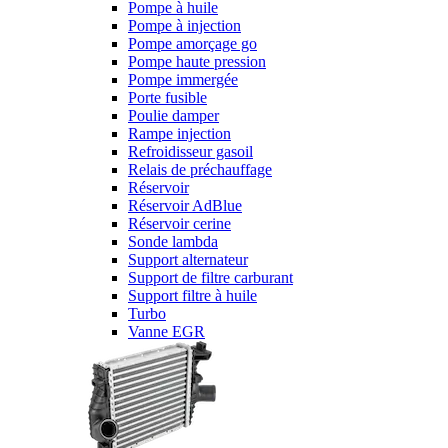
Pompe à huile
Pompe à injection
Pompe amorçage go
Pompe haute pression
Pompe immergée
Porte fusible
Poulie damper
Rampe injection
Refroidisseur gasoil
Relais de préchauffage
Réservoir
Réservoir AdBlue
Réservoir cerine
Sonde lambda
Support alternateur
Support de filtre carburant
Support filtre à huile
Turbo
Vanne EGR