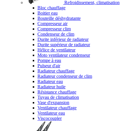
Refroidissement, climatisation
Bloc chauffage
Boitier eau
Bouteille déshydratante
Compresseur air
Compresseur clim
Condenseur de clim
Durite inférieur de radiateur
Durite supérieur de radiateur
Hélice de ventilateur
Moto ventilateur condenseur
Pompe à eau
Pulseur d'air
Radiateur chauffage
Radiateur condenseur de clim
Radiateur eau
Radiateur huile
Résistance chauffage
Tuyau de climatisation
Vase d'expansion
Ventilateur chauffage
Ventilateur eau
Viscocoupler