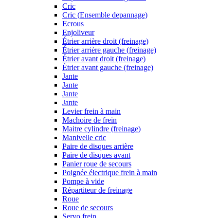
Cric
Cric (Ensemble depannage)
Ecrous
Enjoliveur
Étrier arrière droit (freinage)
Étrier arrière gauche (freinage)
Étrier avant droit (freinage)
Étrier avant gauche (freinage)
Jante
Jante
Jante
Jante
Levier frein à main
Machoire de frein
Maitre cylindre (freinage)
Manivelle cric
Paire de disques arrière
Paire de disques avant
Panier roue de secours
Poignée électrique frein à main
Pompe à vide
Répartiteur de freinage
Roue
Roue de secours
Servo frein