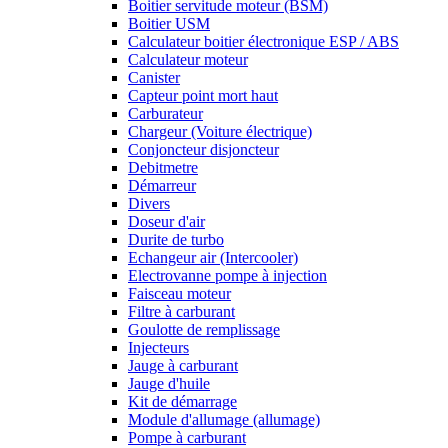
Boitier servitude moteur (BSM)
Boitier USM
Calculateur boitier électronique ESP / ABS
Calculateur moteur
Canister
Capteur point mort haut
Carburateur
Chargeur (Voiture électrique)
Conjoncteur disjoncteur
Debitmetre
Démarreur
Divers
Doseur d'air
Durite de turbo
Echangeur air (Intercooler)
Electrovanne pompe à injection
Faisceau moteur
Filtre à carburant
Goulotte de remplissage
Injecteurs
Jauge à carburant
Jauge d'huile
Kit de démarrage
Module d'allumage (allumage)
Pompe à carburant