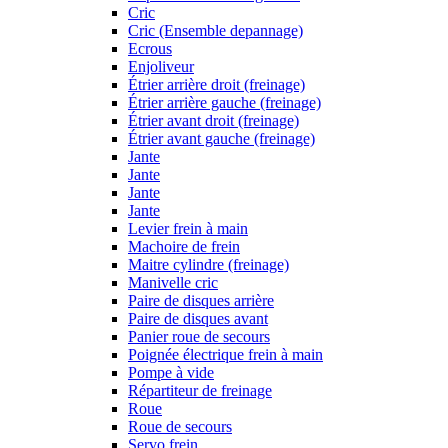
Cric
Cric (Ensemble depannage)
Ecrous
Enjoliveur
Étrier arrière droit (freinage)
Étrier arrière gauche (freinage)
Étrier avant droit (freinage)
Étrier avant gauche (freinage)
Jante
Jante
Jante
Jante
Levier frein à main
Machoire de frein
Maitre cylindre (freinage)
Manivelle cric
Paire de disques arrière
Paire de disques avant
Panier roue de secours
Poignée électrique frein à main
Pompe à vide
Répartiteur de freinage
Roue
Roue de secours
Servo frein