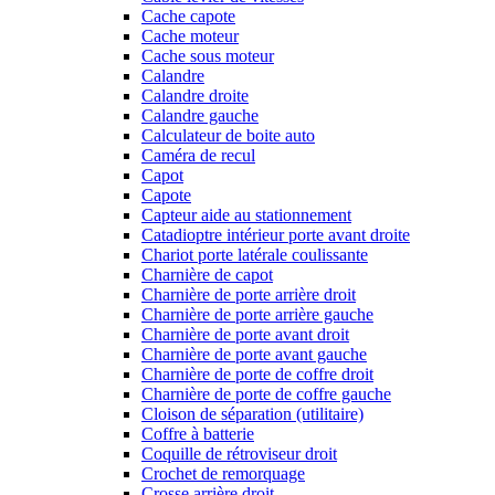
Cache capote
Cache moteur
Cache sous moteur
Calandre
Calandre droite
Calandre gauche
Calculateur de boite auto
Caméra de recul
Capot
Capote
Capteur aide au stationnement
Catadioptre intérieur porte avant droite
Chariot porte latérale coulissante
Charnière de capot
Charnière de porte arrière droit
Charnière de porte arrière gauche
Charnière de porte avant droit
Charnière de porte avant gauche
Charnière de porte de coffre droit
Charnière de porte de coffre gauche
Cloison de séparation (utilitaire)
Coffre à batterie
Coquille de rétroviseur droit
Crochet de remorquage
Crosse arrière droit