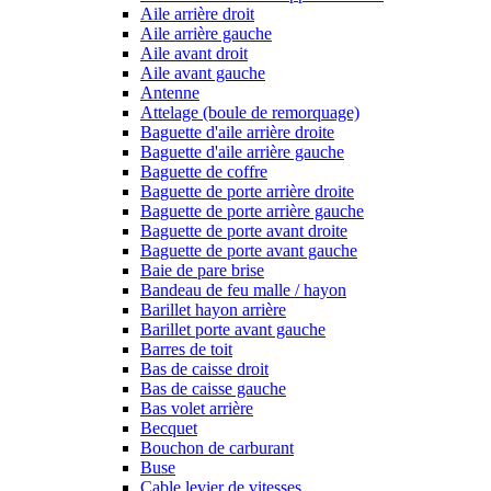
Aile arrière droit
Aile arrière gauche
Aile avant droit
Aile avant gauche
Antenne
Attelage (boule de remorquage)
Baguette d'aile arrière droite
Baguette d'aile arrière gauche
Baguette de coffre
Baguette de porte arrière droite
Baguette de porte arrière gauche
Baguette de porte avant droite
Baguette de porte avant gauche
Baie de pare brise
Bandeau de feu malle / hayon
Barillet hayon arrière
Barillet porte avant gauche
Barres de toit
Bas de caisse droit
Bas de caisse gauche
Bas volet arrière
Becquet
Bouchon de carburant
Buse
Cable levier de vitesses