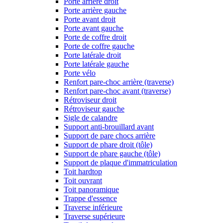
Porte arrière droit
Porte arrière gauche
Porte avant droit
Porte avant gauche
Porte de coffre droit
Porte de coffre gauche
Porte latérale droit
Porte latérale gauche
Porte vélo
Renfort pare-choc arrière (traverse)
Renfort pare-choc avant (traverse)
Rétroviseur droit
Rétroviseur gauche
Sigle de calandre
Support anti-brouillard avant
Support de pare chocs arrière
Support de phare droit (tôle)
Support de phare gauche (tôle)
Support de plaque d'immatriculation
Toit hardtop
Toit ouvrant
Toit panoramique
Trappe d'essence
Traverse inférieure
Traverse supérieure