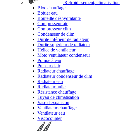
Refroidissement, climatisation
Bloc chauffage
Boitier eau
Bouteille déshydratante
Compresseur air
Compresseur clim
Condenseur de clim
Durite inférieur de radiateur
Durite supérieur de radiateur
Hélice de ventilateur
Moto ventilateur condenseur
Pompe à eau
Pulseur d'air
Radiateur chauffage
Radiateur condenseur de clim
Radiateur eau
Radiateur huile
Résistance chauffage
Tuyau de climatisation
Vase d'expansion
Ventilateur chauffage
Ventilateur eau
Viscocoupler