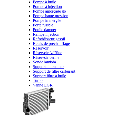
Pompe à huile
Pompe à injection
Pompe amorçage go
Pompe haute pression
Pompe immergée
Porte fusible
Poulie damper
Rampe injection
Refroidisseur gasoil
Relais de préchauffage
Réservoir
Réservoir AdBlue
Réservoir cerine
Sonde lambda
Support alternateur
Support de filtre carburant
Support filtre à huile
Turbo
Vanne EGR