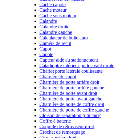
Cache capote
Cache moteur
Cache sous moteur
Calandre
Calandre droite
Calandre gauche
Calculateur de boite auto
Caméra de recul
Capot
Capote
Capteur aide au stationnement
Catadioptre intérieur porte avant droite
Chariot porte latérale coulissante
Charnière de capot
Charnière de porte arrière droit
Charnière de porte arrière gauche
Charnière de porte avant droit
Charnière de porte avant gauche
Charnière de porte de coffre droit
Charnière de porte de coffre gauche
Cloison de séparation (utilitaire)
Coffre à batterie
Coquille de rétroviseur droit
Crochet de remorquage
Crosse arrière droit