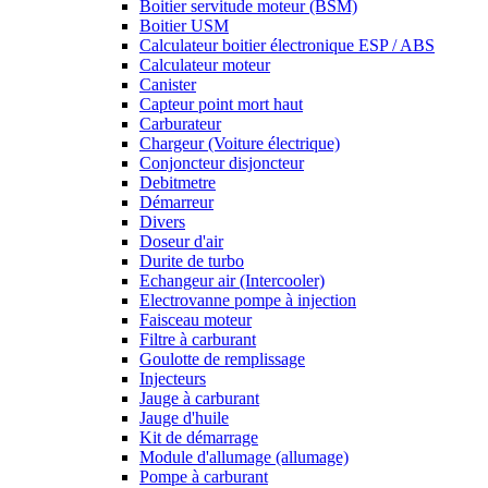
Boitier servitude moteur (BSM)
Boitier USM
Calculateur boitier électronique ESP / ABS
Calculateur moteur
Canister
Capteur point mort haut
Carburateur
Chargeur (Voiture électrique)
Conjoncteur disjoncteur
Debitmetre
Démarreur
Divers
Doseur d'air
Durite de turbo
Echangeur air (Intercooler)
Electrovanne pompe à injection
Faisceau moteur
Filtre à carburant
Goulotte de remplissage
Injecteurs
Jauge à carburant
Jauge d'huile
Kit de démarrage
Module d'allumage (allumage)
Pompe à carburant