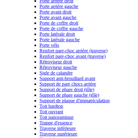
Porte arrière droit
Porte arrière gauche
Porte avant droit
Porte avant gauche
Porte de coffre droit
Porte de coffre gauche
Porte latérale droit
Porte latérale gauche
Porte vélo
Renfort pare-choc arrière (traverse)
Renfort pare-choc avant (traverse)
Rétroviseur droit
Rétroviseur gauche
Sigle de calandre
Support anti-brouillard avant
Support de pare chocs arrière
Support de phare droit (tôle)
Support de phare gauche (tôle)
Support de plaque d'immatriculation
Toit hardtop
Toit ouvrant
Toit panoramique
Trappe d'essence
Traverse inférieure
Traverse supérieure