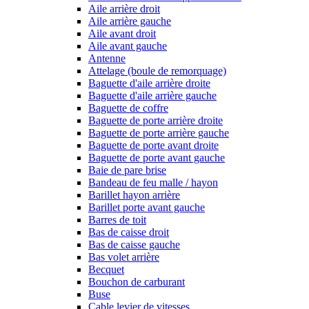
Aile arrière droit
Aile arrière gauche
Aile avant droit
Aile avant gauche
Antenne
Attelage (boule de remorquage)
Baguette d'aile arrière droite
Baguette d'aile arrière gauche
Baguette de coffre
Baguette de porte arrière droite
Baguette de porte arrière gauche
Baguette de porte avant droite
Baguette de porte avant gauche
Baie de pare brise
Bandeau de feu malle / hayon
Barillet hayon arrière
Barillet porte avant gauche
Barres de toit
Bas de caisse droit
Bas de caisse gauche
Bas volet arrière
Becquet
Bouchon de carburant
Buse
Cable levier de vitesses