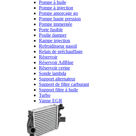
Pompe à huile
Pompe à injection
Pompe amorçage go
Pompe haute pression
Pompe immergée
Porte fusible
Poulie damper
Rampe injection
Refroidisseur gasoil
Relais de préchauffage
Réservoir
Réservoir AdBlue
Réservoir cerine
Sonde lambda
Support alternateur
Support de filtre carburant
Support filtre à huile
Turbo
Vanne EGR