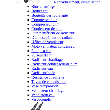
Refroidissement, climatisation
Bloc chauffage
Boitier eau
Bouteille déshydratante
Compresseur air
Compresseur clim
Condenseur de clim
Durite inférieur de radiateur
Durite supérieur de radiateur
Hélice de ventilateur
Moto ventilateur condenseur
Pompe à eau
Pulseur d'air
Radiateur chauffage
Radiateur condenseur de clim
Radiateur eau
Radiateur huile
Résistance chauffage
Tuyau de climatisation
Vase d'expansion
Ventilateur chauffage
Ventilateur eau
Viscocoupler