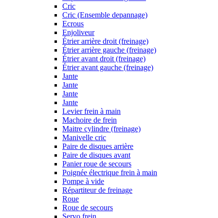
Cric
Cric (Ensemble depannage)
Ecrous
Enjoliveur
Étrier arrière droit (freinage)
Étrier arrière gauche (freinage)
Étrier avant droit (freinage)
Étrier avant gauche (freinage)
Jante
Jante
Jante
Jante
Levier frein à main
Machoire de frein
Maitre cylindre (freinage)
Manivelle cric
Paire de disques arrière
Paire de disques avant
Panier roue de secours
Poignée électrique frein à main
Pompe à vide
Répartiteur de freinage
Roue
Roue de secours
Servo frein