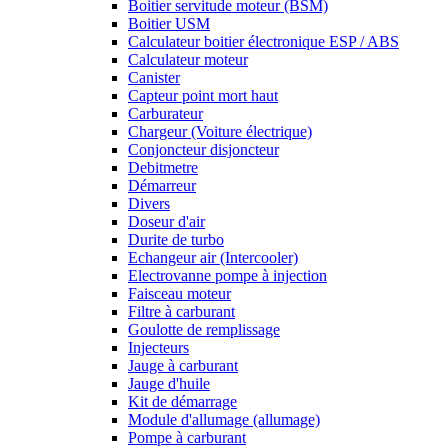
Boitier servitude moteur (BSM)
Boitier USM
Calculateur boitier électronique ESP / ABS
Calculateur moteur
Canister
Capteur point mort haut
Carburateur
Chargeur (Voiture électrique)
Conjoncteur disjoncteur
Debitmetre
Démarreur
Divers
Doseur d'air
Durite de turbo
Echangeur air (Intercooler)
Electrovanne pompe à injection
Faisceau moteur
Filtre à carburant
Goulotte de remplissage
Injecteurs
Jauge à carburant
Jauge d'huile
Kit de démarrage
Module d'allumage (allumage)
Pompe à carburant