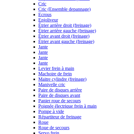
Cric
Cric (Ensemble depannage)
Ecrous
Enjoliveur
Étrier arrière droit (freinage)
Étrier arrière gauche (freinage)
Étrier avant droit (freinage)
Étrier avant gauche (freinage)
Jante
Jante
Jante
Jante
Levier frein à main
Machoire de frein
Maitre cylindre (freinage)
Manivelle cric
Paire de disques arrière
Paire de disques avant
Panier roue de secours
Poignée électrique frein à main
Pompe à vide
Répartiteur de freinage
Roue
Roue de secours
Servo frein