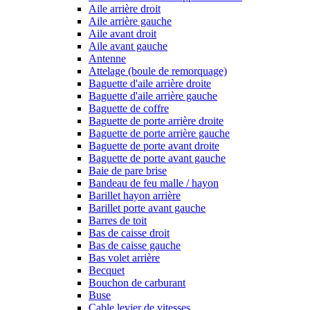
Aile arrière droit
Aile arrière gauche
Aile avant droit
Aile avant gauche
Antenne
Attelage (boule de remorquage)
Baguette d'aile arrière droite
Baguette d'aile arrière gauche
Baguette de coffre
Baguette de porte arrière droite
Baguette de porte arrière gauche
Baguette de porte avant droite
Baguette de porte avant gauche
Baie de pare brise
Bandeau de feu malle / hayon
Barillet hayon arrière
Barillet porte avant gauche
Barres de toit
Bas de caisse droit
Bas de caisse gauche
Bas volet arrière
Becquet
Bouchon de carburant
Buse
Cable levier de vitesses