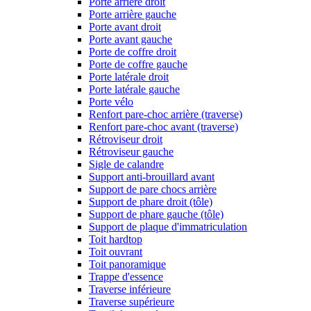
Porte arrière droit
Porte arrière gauche
Porte avant droit
Porte avant gauche
Porte de coffre droit
Porte de coffre gauche
Porte latérale droit
Porte latérale gauche
Porte vélo
Renfort pare-choc arrière (traverse)
Renfort pare-choc avant (traverse)
Rétroviseur droit
Rétroviseur gauche
Sigle de calandre
Support anti-brouillard avant
Support de pare chocs arrière
Support de phare droit (tôle)
Support de phare gauche (tôle)
Support de plaque d'immatriculation
Toit hardtop
Toit ouvrant
Toit panoramique
Trappe d'essence
Traverse inférieure
Traverse supérieure