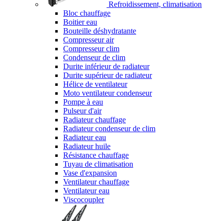
Refroidissement, climatisation
Bloc chauffage
Boitier eau
Bouteille déshydratante
Compresseur air
Compresseur clim
Condenseur de clim
Durite inférieur de radiateur
Durite supérieur de radiateur
Hélice de ventilateur
Moto ventilateur condenseur
Pompe à eau
Pulseur d'air
Radiateur chauffage
Radiateur condenseur de clim
Radiateur eau
Radiateur huile
Résistance chauffage
Tuyau de climatisation
Vase d'expansion
Ventilateur chauffage
Ventilateur eau
Viscocoupler