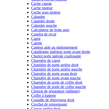
Cache capote
Cache moteur
Cache sous moteur
Calandre
Calandre droite
Calandre gauche
Calculateur de boite auto
Caméra de recul
Capot
Capote
Capteur aide au stationnement
Catadioptre intérieur porte avant droite
Chariot porte latérale coulissante
Charnière de capot
Charnière de porte arrière droit
Charnière de porte arrière gauche
Charnière de porte avant droit
Charnière de porte avant gauche
Charnière de porte de coffre droit
Charnière de porte de coffre gauche
Cloison de séparation (utilitaire)
Coffre à batterie
Coquille de rétroviseur droit
Crochet de remorquage
Crosse arrière droit