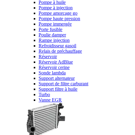
Pompe à huile
Pompe à injection
Pompe amorçage go
Pompe haute pression
Pompe immergée
Porte fusible
Poulie damper
Rampe injection
Refroidisseur gasoil
Relais de préchauffage
Réservoir
Réservoir AdBlue
Réservoir cerine
Sonde lambda
Support alternateur
Support de filtre carburant
Support filtre à huile
Turbo
Vanne EGR