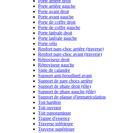
Porte arrière droit
Porte arrière gauche
Porte avant droit
Porte avant gauche
Porte de coffre droit
Porte de coffre gauche
Porte latérale droit
Porte latérale gauche
Porte vélo
Renfort pare-choc arrière (traverse)
Renfort pare-choc avant (traverse)
Rétroviseur droit
Rétroviseur gauche
Sigle de calandre
Support anti-brouillard avant
Support de pare chocs arrière
Support de phare droit (tôle)
Support de phare gauche (tôle)
Support de plaque d'immatriculation
Toit hardtop
Toit ouvrant
Toit panoramique
Trappe d'essence
Traverse inférieure
Traverse supérieure