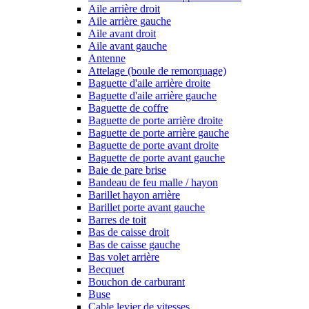
Aile arrière droit
Aile arrière gauche
Aile avant droit
Aile avant gauche
Antenne
Attelage (boule de remorquage)
Baguette d'aile arrière droite
Baguette d'aile arrière gauche
Baguette de coffre
Baguette de porte arrière droite
Baguette de porte arrière gauche
Baguette de porte avant droite
Baguette de porte avant gauche
Baie de pare brise
Bandeau de feu malle / hayon
Barillet hayon arrière
Barillet porte avant gauche
Barres de toit
Bas de caisse droit
Bas de caisse gauche
Bas volet arrière
Becquet
Bouchon de carburant
Buse
Cable levier de vitesses