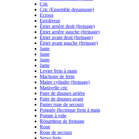
Cric
Cric (Ensemble depannage)
Ecrous
Enjoliveur
Étrier arrière droit (freinage)
Étrier arrière gauche (freinage)
Étrier avant droit (freinage)
Étrier avant gauche (freinage)
Jante
Jante
Jante
Jante
Levier frein à main
Machoire de frein
Maitre cylindre (freinage)
Manivelle cric
Paire de disques arrière
Paire de disques avant
Panier roue de secours
Poignée électrique frein à main
Pompe à vide
Répartiteur de freinage
Roue
Roue de secours
Servo frein