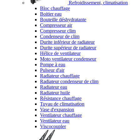
Refroidissement, climatisation
Bloc chauffage
Boitier eau
Bouteille déshydratante
Compresseur air
Compresseur clim
Condenseur de clim
Durite inférieur de radiateur
Durite supérieur de radiateur
Hélice de ventilateur
Moto ventilateur condenseur
Pompe à eau
Pulseur d'air
Radiateur chauffage
Radiateur condenseur de clim
Radiateur eau
Radiateur huile
Résistance chauffage
Tuyau de climatisation
Vase d'expansion
Ventilateur chauffage
Ventilateur eau
Viscocoupler