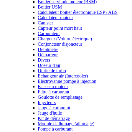
Boitier servitude moteur (BSM)
Boitier USM
Calculateur boitier électronique ESP / ABS
Calculateur moteur
Canister
Capteur point mort haut
Carburateur
Chargeur (Voiture électrique)
Conjoncteur disjoncteur
Debitmetre
Démarreur
Divers
Doseur d'air
Durite de turbo
Echangeur air (Intercooler)
Electrovanne pompe à injection
Faisceau moteur
Filtre à carburant
Goulotte de remplissage
Injecteurs
Jauge à carburant
Jauge d'huile
Kit de démarrage
Module d'allumage (allumage)
Pompe à carburant