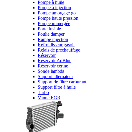
Pompe à huile
Pompe à injection
Pompe amorçage go
Pompe haute pression
Pompe immergée
Porte fusible
Poulie damper
Rampe injection
Refroidisseur gasoil
Relais de préchauffage
Réservoir
Réservoir AdBlue
Réservoir cerine
Sonde lambda
Support alternateur
Support de filtre carburant
Support filtre à huile
Turbo
Vanne EGR