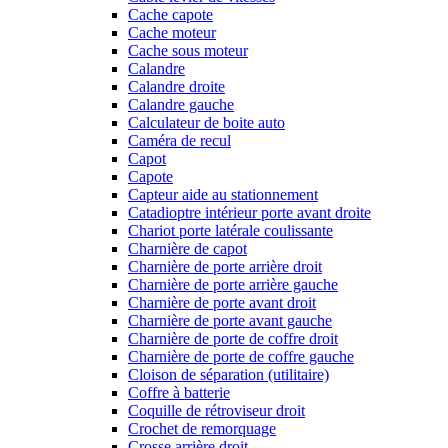
Cache capote
Cache moteur
Cache sous moteur
Calandre
Calandre droite
Calandre gauche
Calculateur de boite auto
Caméra de recul
Capot
Capote
Capteur aide au stationnement
Catadioptre intérieur porte avant droite
Chariot porte latérale coulissante
Charnière de capot
Charnière de porte arrière droit
Charnière de porte arrière gauche
Charnière de porte avant droit
Charnière de porte avant gauche
Charnière de porte de coffre droit
Charnière de porte de coffre gauche
Cloison de séparation (utilitaire)
Coffre à batterie
Coquille de rétroviseur droit
Crochet de remorquage
Crosse arrière droit