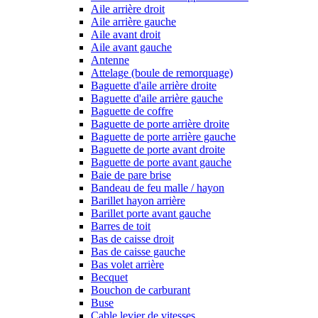
Aile arrière droit
Aile arrière gauche
Aile avant droit
Aile avant gauche
Antenne
Attelage (boule de remorquage)
Baguette d'aile arrière droite
Baguette d'aile arrière gauche
Baguette de coffre
Baguette de porte arrière droite
Baguette de porte arrière gauche
Baguette de porte avant droite
Baguette de porte avant gauche
Baie de pare brise
Bandeau de feu malle / hayon
Barillet hayon arrière
Barillet porte avant gauche
Barres de toit
Bas de caisse droit
Bas de caisse gauche
Bas volet arrière
Becquet
Bouchon de carburant
Buse
Cable levier de vitesses