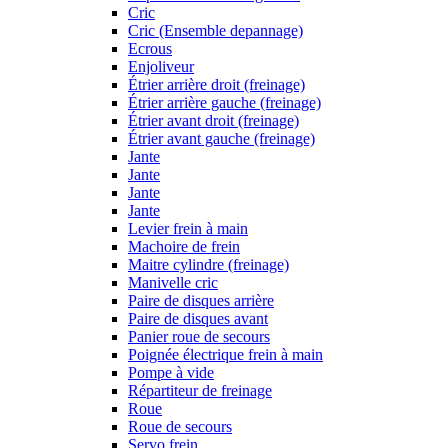
Cric
Cric (Ensemble depannage)
Ecrous
Enjoliveur
Étrier arrière droit (freinage)
Étrier arrière gauche (freinage)
Étrier avant droit (freinage)
Étrier avant gauche (freinage)
Jante
Jante
Jante
Jante
Levier frein à main
Machoire de frein
Maitre cylindre (freinage)
Manivelle cric
Paire de disques arrière
Paire de disques avant
Panier roue de secours
Poignée électrique frein à main
Pompe à vide
Répartiteur de freinage
Roue
Roue de secours
Servo frein