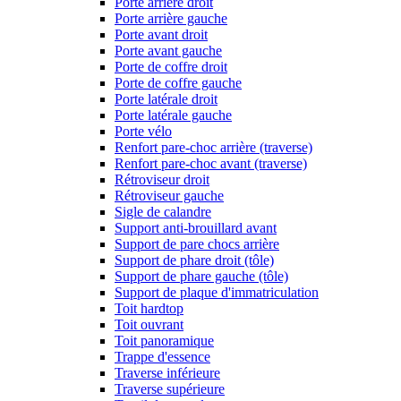
Porte arrière droit
Porte arrière gauche
Porte avant droit
Porte avant gauche
Porte de coffre droit
Porte de coffre gauche
Porte latérale droit
Porte latérale gauche
Porte vélo
Renfort pare-choc arrière (traverse)
Renfort pare-choc avant (traverse)
Rétroviseur droit
Rétroviseur gauche
Sigle de calandre
Support anti-brouillard avant
Support de pare chocs arrière
Support de phare droit (tôle)
Support de phare gauche (tôle)
Support de plaque d'immatriculation
Toit hardtop
Toit ouvrant
Toit panoramique
Trappe d'essence
Traverse inférieure
Traverse supérieure