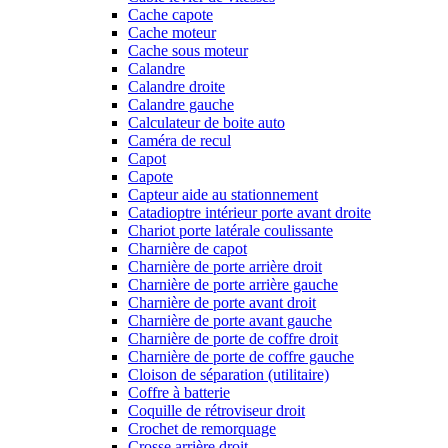
Cache capote
Cache moteur
Cache sous moteur
Calandre
Calandre droite
Calandre gauche
Calculateur de boite auto
Caméra de recul
Capot
Capote
Capteur aide au stationnement
Catadioptre intérieur porte avant droite
Chariot porte latérale coulissante
Charnière de capot
Charnière de porte arrière droit
Charnière de porte arrière gauche
Charnière de porte avant droit
Charnière de porte avant gauche
Charnière de porte de coffre droit
Charnière de porte de coffre gauche
Cloison de séparation (utilitaire)
Coffre à batterie
Coquille de rétroviseur droit
Crochet de remorquage
Crosse arrière droit