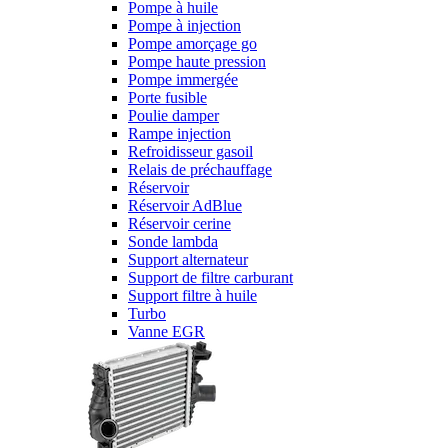
Pompe à huile
Pompe à injection
Pompe amorçage go
Pompe haute pression
Pompe immergée
Porte fusible
Poulie damper
Rampe injection
Refroidisseur gasoil
Relais de préchauffage
Réservoir
Réservoir AdBlue
Réservoir cerine
Sonde lambda
Support alternateur
Support de filtre carburant
Support filtre à huile
Turbo
Vanne EGR