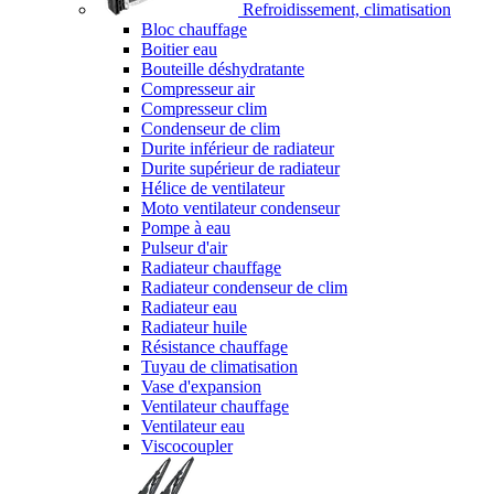
Refroidissement, climatisation
Bloc chauffage
Boitier eau
Bouteille déshydratante
Compresseur air
Compresseur clim
Condenseur de clim
Durite inférieur de radiateur
Durite supérieur de radiateur
Hélice de ventilateur
Moto ventilateur condenseur
Pompe à eau
Pulseur d'air
Radiateur chauffage
Radiateur condenseur de clim
Radiateur eau
Radiateur huile
Résistance chauffage
Tuyau de climatisation
Vase d'expansion
Ventilateur chauffage
Ventilateur eau
Viscocoupler