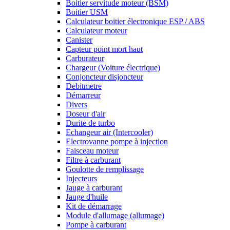
Boitier servitude moteur (BSM)
Boitier USM
Calculateur boitier électronique ESP / ABS
Calculateur moteur
Canister
Capteur point mort haut
Carburateur
Chargeur (Voiture électrique)
Conjoncteur disjoncteur
Debitmetre
Démarreur
Divers
Doseur d'air
Durite de turbo
Echangeur air (Intercooler)
Electrovanne pompe à injection
Faisceau moteur
Filtre à carburant
Goulotte de remplissage
Injecteurs
Jauge à carburant
Jauge d'huile
Kit de démarrage
Module d'allumage (allumage)
Pompe à carburant