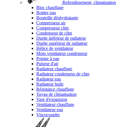
Refroidissement, climatisation
Bloc chauffage
Boitier eau
Bouteille déshydratante
Compresseur air
Compresseur clim
Condenseur de clim
Durite inférieur de radiateur
Durite supérieur de radiateur
Hélice de ventilateur
Moto ventilateur condenseur
Pompe à eau
Pulseur d'air
Radiateur chauffage
Radiateur condenseur de clim
Radiateur eau
Radiateur huile
Résistance chauffage
Tuyau de climatisation
Vase d'expansion
Ventilateur chauffage
Ventilateur eau
Viscocoupler