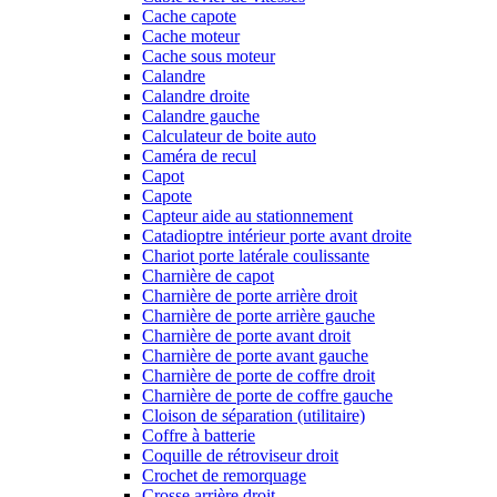
Cache capote
Cache moteur
Cache sous moteur
Calandre
Calandre droite
Calandre gauche
Calculateur de boite auto
Caméra de recul
Capot
Capote
Capteur aide au stationnement
Catadioptre intérieur porte avant droite
Chariot porte latérale coulissante
Charnière de capot
Charnière de porte arrière droit
Charnière de porte arrière gauche
Charnière de porte avant droit
Charnière de porte avant gauche
Charnière de porte de coffre droit
Charnière de porte de coffre gauche
Cloison de séparation (utilitaire)
Coffre à batterie
Coquille de rétroviseur droit
Crochet de remorquage
Crosse arrière droit