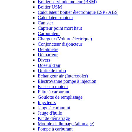
Boitier servitude moteur (BSM)
Boitier USM
Calculateur boitier électronique ESP / ABS
Calculateur moteur
Canister
Capteur point mort haut
Carburateur
Chargeur (Voiture électrique)
Conjoncteur disjoncteur
Debitmetre
Démarreur
Divers
Doseur d'air
Durite de turbo
Echangeur air (Intercooler)
Electrovanne pompe à injection
Faisceau moteur
Filtre à carburant
Goulotte de remplissage
Injecteurs
Jauge à carburant
Jauge d'huile
Kit de démarrage
Module d'allumage (allumage)
Pompe à carburant