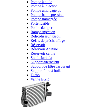
Pompe à huile
Pompe à injection
Pompe amorçage go
Pompe haute pression
Pompe immergée
Porte fusible
Poulie damper
Rampe injection
Refroidisseur gasoil
Relais de préchauffage
Réservoir
Réservoir AdBlue
Réservoir cerine
Sonde lambda
Support alternateur
Support de filtre carburant
Support filtre à huile
Turbo
Vanne EGR