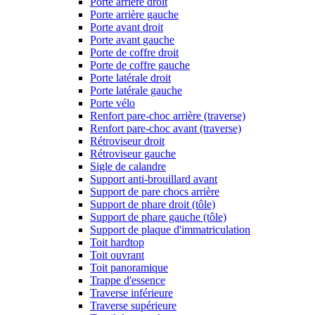
Porte arrière droit
Porte arrière gauche
Porte avant droit
Porte avant gauche
Porte de coffre droit
Porte de coffre gauche
Porte latérale droit
Porte latérale gauche
Porte vélo
Renfort pare-choc arrière (traverse)
Renfort pare-choc avant (traverse)
Rétroviseur droit
Rétroviseur gauche
Sigle de calandre
Support anti-brouillard avant
Support de pare chocs arrière
Support de phare droit (tôle)
Support de phare gauche (tôle)
Support de plaque d'immatriculation
Toit hardtop
Toit ouvrant
Toit panoramique
Trappe d'essence
Traverse inférieure
Traverse supérieure