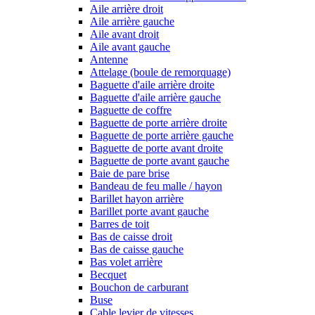
Aile arrière droit
Aile arrière gauche
Aile avant droit
Aile avant gauche
Antenne
Attelage (boule de remorquage)
Baguette d'aile arrière droite
Baguette d'aile arrière gauche
Baguette de coffre
Baguette de porte arrière droite
Baguette de porte arrière gauche
Baguette de porte avant droite
Baguette de porte avant gauche
Baie de pare brise
Bandeau de feu malle / hayon
Barillet hayon arrière
Barillet porte avant gauche
Barres de toit
Bas de caisse droit
Bas de caisse gauche
Bas volet arrière
Becquet
Bouchon de carburant
Buse
Cable levier de vitesses