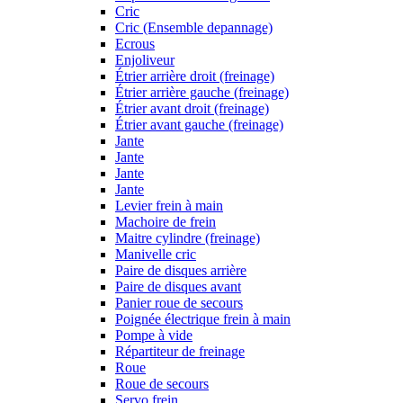
Cric
Cric (Ensemble depannage)
Ecrous
Enjoliveur
Étrier arrière droit (freinage)
Étrier arrière gauche (freinage)
Étrier avant droit (freinage)
Étrier avant gauche (freinage)
Jante
Jante
Jante
Jante
Levier frein à main
Machoire de frein
Maitre cylindre (freinage)
Manivelle cric
Paire de disques arrière
Paire de disques avant
Panier roue de secours
Poignée électrique frein à main
Pompe à vide
Répartiteur de freinage
Roue
Roue de secours
Servo frein