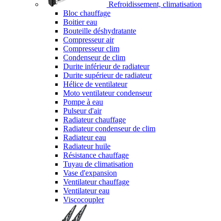
Refroidissement, climatisation
Bloc chauffage
Boitier eau
Bouteille déshydratante
Compresseur air
Compresseur clim
Condenseur de clim
Durite inférieur de radiateur
Durite supérieur de radiateur
Hélice de ventilateur
Moto ventilateur condenseur
Pompe à eau
Pulseur d'air
Radiateur chauffage
Radiateur condenseur de clim
Radiateur eau
Radiateur huile
Résistance chauffage
Tuyau de climatisation
Vase d'expansion
Ventilateur chauffage
Ventilateur eau
Viscocoupler