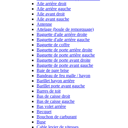
Aile arrière droit
Aile arrière gauche
Aile avant droit
Aile avant gauche
Antenne
Attelage (boule de remorquage)
Baguette d'aile arrière droite
Baguette d'aile arrière gauche
Baguette de coffre
Baguette de porte arrière droite
Baguette de porte arrière gauche
Baguette de porte avant droite
Baguette de porte avant gauche
Baie de pare brise
Bandeau de feu malle / hayon
Barillet hayon arrière
Barillet porte avant gauche
Barres de toit
Bas de caisse droit
Bas de caisse gauche
Bas volet arrière
Becquet
Bouchon de carburant
Buse
Cable levier de vitesses