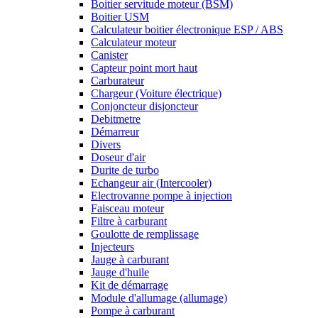
Boitier servitude moteur (BSM)
Boitier USM
Calculateur boitier électronique ESP / ABS
Calculateur moteur
Canister
Capteur point mort haut
Carburateur
Chargeur (Voiture électrique)
Conjoncteur disjoncteur
Debitmetre
Démarreur
Divers
Doseur d'air
Durite de turbo
Echangeur air (Intercooler)
Electrovanne pompe à injection
Faisceau moteur
Filtre à carburant
Goulotte de remplissage
Injecteurs
Jauge à carburant
Jauge d'huile
Kit de démarrage
Module d'allumage (allumage)
Pompe à carburant