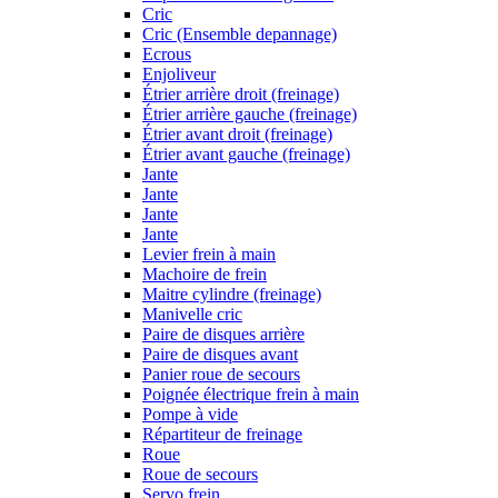
Cric
Cric (Ensemble depannage)
Ecrous
Enjoliveur
Étrier arrière droit (freinage)
Étrier arrière gauche (freinage)
Étrier avant droit (freinage)
Étrier avant gauche (freinage)
Jante
Jante
Jante
Jante
Levier frein à main
Machoire de frein
Maitre cylindre (freinage)
Manivelle cric
Paire de disques arrière
Paire de disques avant
Panier roue de secours
Poignée électrique frein à main
Pompe à vide
Répartiteur de freinage
Roue
Roue de secours
Servo frein