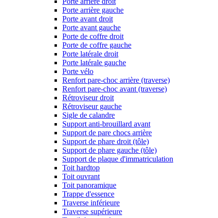
Porte arrière droit
Porte arrière gauche
Porte avant droit
Porte avant gauche
Porte de coffre droit
Porte de coffre gauche
Porte latérale droit
Porte latérale gauche
Porte vélo
Renfort pare-choc arrière (traverse)
Renfort pare-choc avant (traverse)
Rétroviseur droit
Rétroviseur gauche
Sigle de calandre
Support anti-brouillard avant
Support de pare chocs arrière
Support de phare droit (tôle)
Support de phare gauche (tôle)
Support de plaque d'immatriculation
Toit hardtop
Toit ouvrant
Toit panoramique
Trappe d'essence
Traverse inférieure
Traverse supérieure