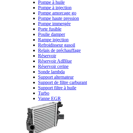
Pompe à huile
Pompe à injection
Pompe amorçage go
Pompe haute pression
Pompe immergée
Porte fusible
Poulie damper
Rampe injection
Refroidisseur gasoil
Relais de préchauffage
Réservoir
Réservoir AdBlue
Réservoir cerine
Sonde lambda
Support alternateur
Support de filtre carburant
Support filtre à huile
Turbo
Vanne EGR