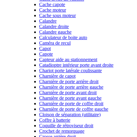
Cache capote
Cache moteur
Cache sous moteur
Calandre
Calandre droite
Calandre gauche
Calculateur de boite auto
Caméra de recul
Capot
Capote
Capteur aide au stationnement
Catadioptre intérieur porte avant droite
Chariot porte latérale coulissante
Charnière de capot
Charnière de porte arrière droit
Charnière de porte arrière gauche
Charnière de porte avant droit
Charnière de porte avant gauche
Charnière de porte de coffre droit
Charnière de porte de coffre gauche
Cloison de séparation (utilitaire)
Coffre à batterie
Coquille de rétroviseur droit
Crochet de remorquage
Crosse arrière droit