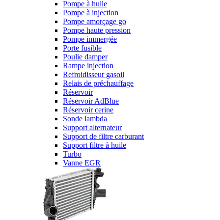
Pompe à huile
Pompe à injection
Pompe amorçage go
Pompe haute pression
Pompe immergée
Porte fusible
Poulie damper
Rampe injection
Refroidisseur gasoil
Relais de préchauffage
Réservoir
Réservoir AdBlue
Réservoir cerine
Sonde lambda
Support alternateur
Support de filtre carburant
Support filtre à huile
Turbo
Vanne EGR