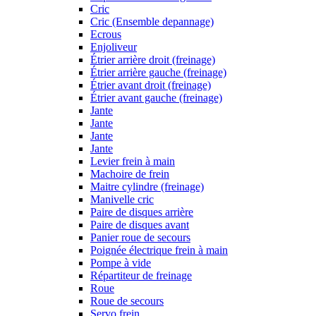
Cric
Cric (Ensemble depannage)
Ecrous
Enjoliveur
Étrier arrière droit (freinage)
Étrier arrière gauche (freinage)
Étrier avant droit (freinage)
Étrier avant gauche (freinage)
Jante
Jante
Jante
Jante
Levier frein à main
Machoire de frein
Maitre cylindre (freinage)
Manivelle cric
Paire de disques arrière
Paire de disques avant
Panier roue de secours
Poignée électrique frein à main
Pompe à vide
Répartiteur de freinage
Roue
Roue de secours
Servo frein