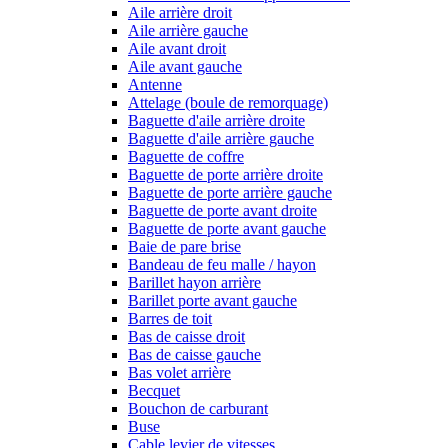
Aile arrière droit
Aile arrière gauche
Aile avant droit
Aile avant gauche
Antenne
Attelage (boule de remorquage)
Baguette d'aile arrière droite
Baguette d'aile arrière gauche
Baguette de coffre
Baguette de porte arrière droite
Baguette de porte arrière gauche
Baguette de porte avant droite
Baguette de porte avant gauche
Baie de pare brise
Bandeau de feu malle / hayon
Barillet hayon arrière
Barillet porte avant gauche
Barres de toit
Bas de caisse droit
Bas de caisse gauche
Bas volet arrière
Becquet
Bouchon de carburant
Buse
Cable levier de vitesses