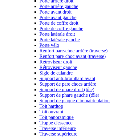
Porte arrière droit
Porte arrière gauche
Porte avant droit
Porte avant gauche
Porte de coffre droit
Porte de coffre gauche
Porte latérale droit
Porte latérale gauche
Porte vélo
Renfort pare-choc arrière (traverse)
Renfort pare-choc avant (traverse)
Rétroviseur droit
Rétroviseur gauche
Sigle de calandre
Support anti-brouillard avant
Support de pare chocs arrière
Support de phare droit (tôle)
Support de phare gauche (tôle)
Support de plaque d'immatriculation
Toit hardtop
Toit ouvrant
Toit panoramique
Trappe d'essence
Traverse inférieure
Traverse supérieure