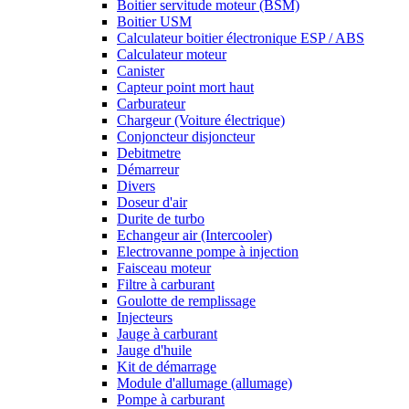
Boitier servitude moteur (BSM)
Boitier USM
Calculateur boitier électronique ESP / ABS
Calculateur moteur
Canister
Capteur point mort haut
Carburateur
Chargeur (Voiture électrique)
Conjoncteur disjoncteur
Debitmetre
Démarreur
Divers
Doseur d'air
Durite de turbo
Echangeur air (Intercooler)
Electrovanne pompe à injection
Faisceau moteur
Filtre à carburant
Goulotte de remplissage
Injecteurs
Jauge à carburant
Jauge d'huile
Kit de démarrage
Module d'allumage (allumage)
Pompe à carburant