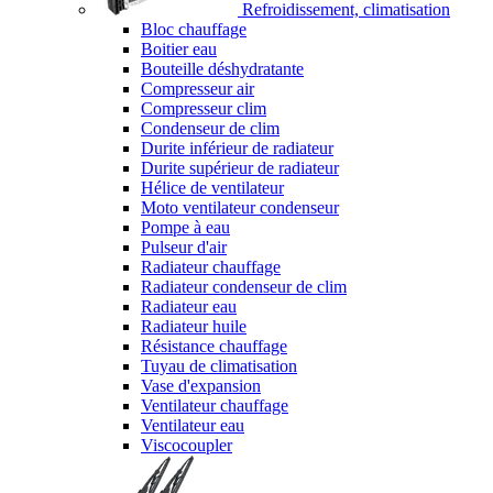
Refroidissement, climatisation
Bloc chauffage
Boitier eau
Bouteille déshydratante
Compresseur air
Compresseur clim
Condenseur de clim
Durite inférieur de radiateur
Durite supérieur de radiateur
Hélice de ventilateur
Moto ventilateur condenseur
Pompe à eau
Pulseur d'air
Radiateur chauffage
Radiateur condenseur de clim
Radiateur eau
Radiateur huile
Résistance chauffage
Tuyau de climatisation
Vase d'expansion
Ventilateur chauffage
Ventilateur eau
Viscocoupler