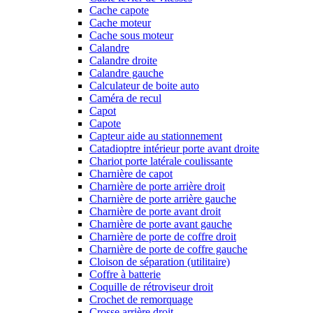
Cache capote
Cache moteur
Cache sous moteur
Calandre
Calandre droite
Calandre gauche
Calculateur de boite auto
Caméra de recul
Capot
Capote
Capteur aide au stationnement
Catadioptre intérieur porte avant droite
Chariot porte latérale coulissante
Charnière de capot
Charnière de porte arrière droit
Charnière de porte arrière gauche
Charnière de porte avant droit
Charnière de porte avant gauche
Charnière de porte de coffre droit
Charnière de porte de coffre gauche
Cloison de séparation (utilitaire)
Coffre à batterie
Coquille de rétroviseur droit
Crochet de remorquage
Crosse arrière droit