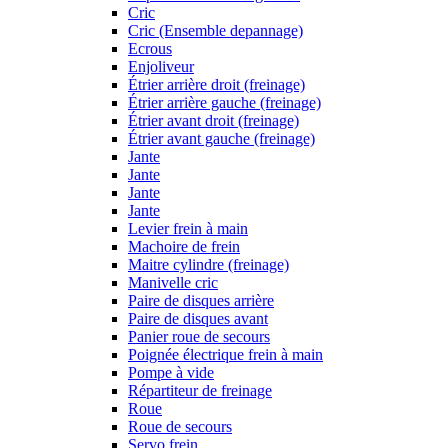
Cric
Cric (Ensemble depannage)
Ecrous
Enjoliveur
Étrier arrière droit (freinage)
Étrier arrière gauche (freinage)
Étrier avant droit (freinage)
Étrier avant gauche (freinage)
Jante
Jante
Jante
Jante
Levier frein à main
Machoire de frein
Maitre cylindre (freinage)
Manivelle cric
Paire de disques arrière
Paire de disques avant
Panier roue de secours
Poignée électrique frein à main
Pompe à vide
Répartiteur de freinage
Roue
Roue de secours
Servo frein