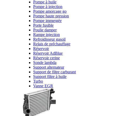
Pompe à huile
Pompe à injection
Pompe amorçage go
Pompe haute pression
Pompe immergée
Porte fusible
Poulie damper
Rampe injection
Refroidisseur gasoil
Relais de préchauffage
Réservoir
Réservoir AdBlue
Réservoir cerine
Sonde lambda
Support alternateur
Support de filtre carburant
Support filtre à huile
Turbo
Vanne EGR