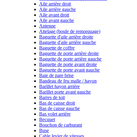
Aile arrière droit
Aile arrière gauche
Aile avant droit
Aile avant gauche
Antenne
Attelage (boule de remorquage)
Baguette d'aile arrière droite
Baguette d'aile arrière gauche
Baguette de coffre
Baguette de porte arrière droite
Baguette de porte arrière gauche
Baguette de porte avant droite
Baguette de porte avant gauche
Baie de pare brise
Bandeau de feu malle / hayon
Barillet hayon arrière
Barillet porte avant gauche
Barres de toit
Bas de caisse droit
Bas de caisse gauche
Bas volet arrière
Becquet
Bouchon de carburant
Buse
Cable levier de vitesses