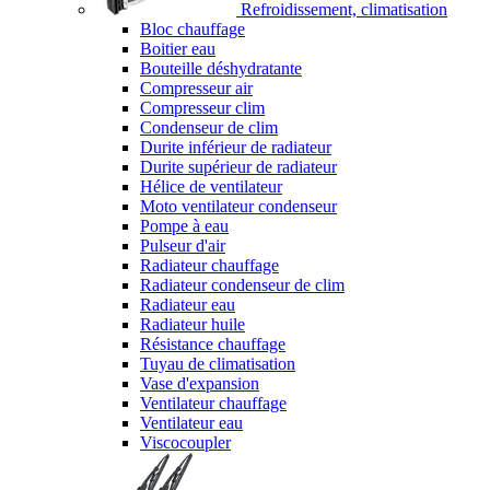
Refroidissement, climatisation
Bloc chauffage
Boitier eau
Bouteille déshydratante
Compresseur air
Compresseur clim
Condenseur de clim
Durite inférieur de radiateur
Durite supérieur de radiateur
Hélice de ventilateur
Moto ventilateur condenseur
Pompe à eau
Pulseur d'air
Radiateur chauffage
Radiateur condenseur de clim
Radiateur eau
Radiateur huile
Résistance chauffage
Tuyau de climatisation
Vase d'expansion
Ventilateur chauffage
Ventilateur eau
Viscocoupler