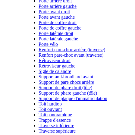
Porte arrière droit
Porte arrière gauche
Porte avant droit
Porte avant gauche
Porte de coffre droit
Porte de coffre gauche
Porte latérale droit
Porte latérale gauche
Porte vélo
Renfort pare-choc arrière (traverse)
Renfort pare-choc avant (traverse)
Rétroviseur droit
Rétroviseur gauche
Sigle de calandre
Support anti-brouillard avant
Support de pare chocs arrière
Support de phare droit (tôle)
Support de phare gauche (tôle)
Support de plaque d'immatriculation
Toit hardtop
Toit ouvrant
Toit panoramique
Trappe d'essence
Traverse inférieure
Traverse supérieure