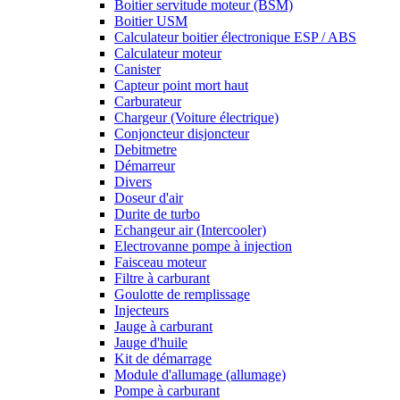
Boitier servitude moteur (BSM)
Boitier USM
Calculateur boitier électronique ESP / ABS
Calculateur moteur
Canister
Capteur point mort haut
Carburateur
Chargeur (Voiture électrique)
Conjoncteur disjoncteur
Debitmetre
Démarreur
Divers
Doseur d'air
Durite de turbo
Echangeur air (Intercooler)
Electrovanne pompe à injection
Faisceau moteur
Filtre à carburant
Goulotte de remplissage
Injecteurs
Jauge à carburant
Jauge d'huile
Kit de démarrage
Module d'allumage (allumage)
Pompe à carburant