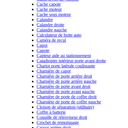
Cache capote
Cache moteur
Cache sous moteur
Calandre
Calandre droite
Calandre gauche
Calculateur de boite auto
Caméra de recul
Capot
Capote
Capteur aide au stationnement
Catadioptre intérieur porte avant droite
Chariot porte latérale coulissante
Charnière de capot
Charnière de porte arrière droit
Charnière de porte arrière gauche
Charnière de porte avant droit
Charnière de porte avant gauche
Charnière de porte de coffre droit
Charnière de porte de coffre gauche
Cloison de séparation (utilitaire)
Coffre à batterie
Coquille de rétroviseur droit
Crochet de remorquage
Crosse arrière droit