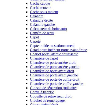
Cache capote
Cache moteur
Cache sous moteur
Calandre
Calandre droite
Calandre gauche
Calculateur de boite auto
Caméra de recul
Capot
Capote
Capteur aide au stationnement
Catadioptre intérieur porte avant droite
Chariot porte latérale coulissante
Charnière de capot
Charnière de porte arrière droit
Charnière de porte arrière gauche
Charnière de porte avant droit
Charnière de porte avant gauche
Charnière de porte de coffre droit
Charnière de porte de coffre gauche
Cloison de séparation (utilitaire)
Coffre à batterie
Coquille de rétroviseur droit
Crochet de remorquage
Crosse arrière droit