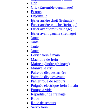
Cric
Cric (Ensemble depannage)
Ecrous
Enjoliveur
Étrier arrière droit (freinage)
Étrier arrière gauche (freinage)
Étrier avant droit (freinage)
Étrier avant gauche (freinage)
Jante
Jante
Jante
Jante
Levier frein à main
Machoire de frein
Maitre cylindre (freinage)
Manivelle cric
Paire de disques arrière
Paire de disques avant
Panier roue de secours
Poignée électrique frein à main
Pompe à vide
Répartiteur de freinage
Roue
Roue de secours
Servo frein