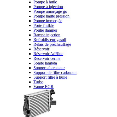
Pompe à huile
Pompe à injection
Pompe amorçage go
Pompe haute pression
Pompe immergée
Porte fusible
Poulie damper
Rampe injection
Refroidisseur gasoil
Relais de préchauffage
Réservoir
Réservoir AdBlue
Réservoir cerine
Sonde lambda
Support alternateur
Support de filtre carburant
Support filtre à huile
Turbo
Vanne EGR