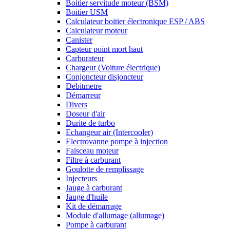
Boitier servitude moteur (BSM)
Boitier USM
Calculateur boitier électronique ESP / ABS
Calculateur moteur
Canister
Capteur point mort haut
Carburateur
Chargeur (Voiture électrique)
Conjoncteur disjoncteur
Debitmetre
Démarreur
Divers
Doseur d'air
Durite de turbo
Echangeur air (Intercooler)
Electrovanne pompe à injection
Faisceau moteur
Filtre à carburant
Goulotte de remplissage
Injecteurs
Jauge à carburant
Jauge d'huile
Kit de démarrage
Module d'allumage (allumage)
Pompe à carburant