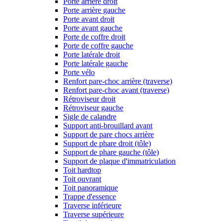
Porte arrière droit
Porte arrière gauche
Porte avant droit
Porte avant gauche
Porte de coffre droit
Porte de coffre gauche
Porte latérale droit
Porte latérale gauche
Porte vélo
Renfort pare-choc arrière (traverse)
Renfort pare-choc avant (traverse)
Rétroviseur droit
Rétroviseur gauche
Sigle de calandre
Support anti-brouillard avant
Support de pare chocs arrière
Support de phare droit (tôle)
Support de phare gauche (tôle)
Support de plaque d'immatriculation
Toit hardtop
Toit ouvrant
Toit panoramique
Trappe d'essence
Traverse inférieure
Traverse supérieure