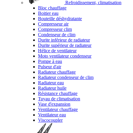
Refroidissement, climatisation
Bloc chauffage
Boitier eau
Bouteille déshydratante
Compresseur air
Compresseur clim
Condenseur de clim
Durite inférieur de radiateur
Durite supérieur de radiateur
Hélice de ventilateur
Moto ventilateur condenseur
Pompe à eau
Pulseur d'air
Radiateur chauffage
Radiateur condenseur de clim
Radiateur eau
Radiateur huile
Résistance chauffage
Tuyau de climatisation
Vase d'expansion
Ventilateur chauffage
Ventilateur eau
Viscocoupler