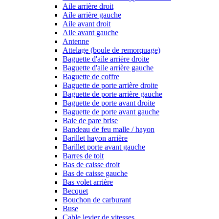
Aile arrière droit
Aile arrière gauche
Aile avant droit
Aile avant gauche
Antenne
Attelage (boule de remorquage)
Baguette d'aile arrière droite
Baguette d'aile arrière gauche
Baguette de coffre
Baguette de porte arrière droite
Baguette de porte arrière gauche
Baguette de porte avant droite
Baguette de porte avant gauche
Baie de pare brise
Bandeau de feu malle / hayon
Barillet hayon arrière
Barillet porte avant gauche
Barres de toit
Bas de caisse droit
Bas de caisse gauche
Bas volet arrière
Becquet
Bouchon de carburant
Buse
Cable levier de vitesses