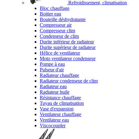
Refroidissement, climatisation
Bloc chauffage
Boitier eau
Bouteille déshydratante
Compresseur air
Compresseur clim
Condenseur de clim
Durite inférieur de radiateur
Durite supérieur de radiateur
Hélice de ventilateur
Moto ventilateur condenseur
Pompe à eau
Pulseur d'air
Radiateur chauffage
Radiateur condenseur de clim
Radiateur eau
Radiateur huile
Résistance chauffage
Tuyau de climatisation
Vase d'expansion
Ventilateur chauffage
Ventilateur eau
Viscocoupler