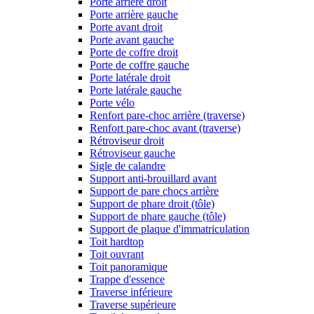
Porte arrière droit
Porte arrière gauche
Porte avant droit
Porte avant gauche
Porte de coffre droit
Porte de coffre gauche
Porte latérale droit
Porte latérale gauche
Porte vélo
Renfort pare-choc arrière (traverse)
Renfort pare-choc avant (traverse)
Rétroviseur droit
Rétroviseur gauche
Sigle de calandre
Support anti-brouillard avant
Support de pare chocs arrière
Support de phare droit (tôle)
Support de phare gauche (tôle)
Support de plaque d'immatriculation
Toit hardtop
Toit ouvrant
Toit panoramique
Trappe d'essence
Traverse inférieure
Traverse supérieure