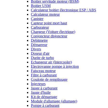
Boitier servitude moteur (BSM)
Boitier USM
Calculateur boitier électronique ESP / ABS
Calculateur moteur
Canister
Capteur point mort haut
Carburateur
Chargeur (Voiture électrique)
Conjoncteur disjoncteur
Debitmetre
Démarreur
Divers
Doseur d'air
Durite de turbo
Echangeur air (Intercooler)
Electrovanne pompe à injection
Faisceau moteur
Filtre à carburant
Goulotte de remplissage
Injecteurs
Jauge à carburant
Jauge d'huile
Kit de démarrage
Module d'allumage (allumage)
Pompe à carburant