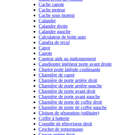
Cache capote
Cache moteur
Cache sous moteur
Calandre
Calandre droite
Calandre gauche
Calculateur de boite auto
Caméra de recul
Capot
Capote
Capteur aide au stationnement
Catadioptre intérieur porte avant droite
Chariot porte latérale coulissante
Charnière de capot
Charnière de porte arrière droit
Charnière de porte arrière gauche
Charnière de porte avant droit
Charnière de porte avant gauche
Charnière de porte de coffre droit
Charnière de porte de coffre gauche
Cloison de séparation (utilitaire)
Coffre à batterie
Coquille de rétroviseur droit
Crochet de remorquage
Crosse arrière droit