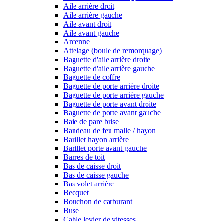
Aile arrière droit
Aile arrière gauche
Aile avant droit
Aile avant gauche
Antenne
Attelage (boule de remorquage)
Baguette d'aile arrière droite
Baguette d'aile arrière gauche
Baguette de coffre
Baguette de porte arrière droite
Baguette de porte arrière gauche
Baguette de porte avant droite
Baguette de porte avant gauche
Baie de pare brise
Bandeau de feu malle / hayon
Barillet hayon arrière
Barillet porte avant gauche
Barres de toit
Bas de caisse droit
Bas de caisse gauche
Bas volet arrière
Becquet
Bouchon de carburant
Buse
Cable levier de vitesses