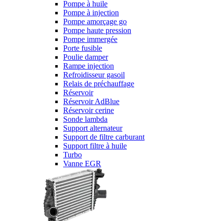
Pompe à huile
Pompe à injection
Pompe amorçage go
Pompe haute pression
Pompe immergée
Porte fusible
Poulie damper
Rampe injection
Refroidisseur gasoil
Relais de préchauffage
Réservoir
Réservoir AdBlue
Réservoir cerine
Sonde lambda
Support alternateur
Support de filtre carburant
Support filtre à huile
Turbo
Vanne EGR