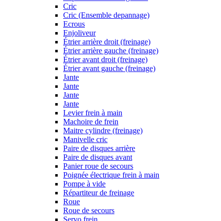
Cric
Cric (Ensemble depannage)
Ecrous
Enjoliveur
Étrier arrière droit (freinage)
Étrier arrière gauche (freinage)
Étrier avant droit (freinage)
Étrier avant gauche (freinage)
Jante
Jante
Jante
Jante
Levier frein à main
Machoire de frein
Maitre cylindre (freinage)
Manivelle cric
Paire de disques arrière
Paire de disques avant
Panier roue de secours
Poignée électrique frein à main
Pompe à vide
Répartiteur de freinage
Roue
Roue de secours
Servo frein