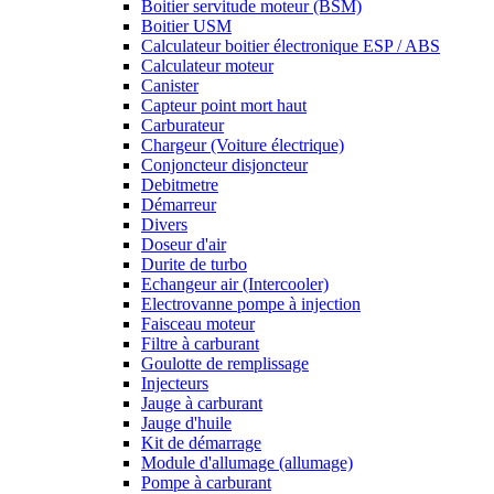
Boitier servitude moteur (BSM)
Boitier USM
Calculateur boitier électronique ESP / ABS
Calculateur moteur
Canister
Capteur point mort haut
Carburateur
Chargeur (Voiture électrique)
Conjoncteur disjoncteur
Debitmetre
Démarreur
Divers
Doseur d'air
Durite de turbo
Echangeur air (Intercooler)
Electrovanne pompe à injection
Faisceau moteur
Filtre à carburant
Goulotte de remplissage
Injecteurs
Jauge à carburant
Jauge d'huile
Kit de démarrage
Module d'allumage (allumage)
Pompe à carburant