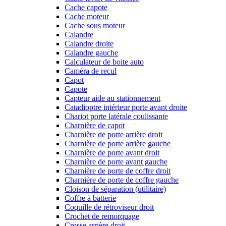
Cache capote
Cache moteur
Cache sous moteur
Calandre
Calandre droite
Calandre gauche
Calculateur de boite auto
Caméra de recul
Capot
Capote
Capteur aide au stationnement
Catadioptre intérieur porte avant droite
Chariot porte latérale coulissante
Charnière de capot
Charnière de porte arrière droit
Charnière de porte arrière gauche
Charnière de porte avant droit
Charnière de porte avant gauche
Charnière de porte de coffre droit
Charnière de porte de coffre gauche
Cloison de séparation (utilitaire)
Coffre à batterie
Coquille de rétroviseur droit
Crochet de remorquage
Crosse arrière droit