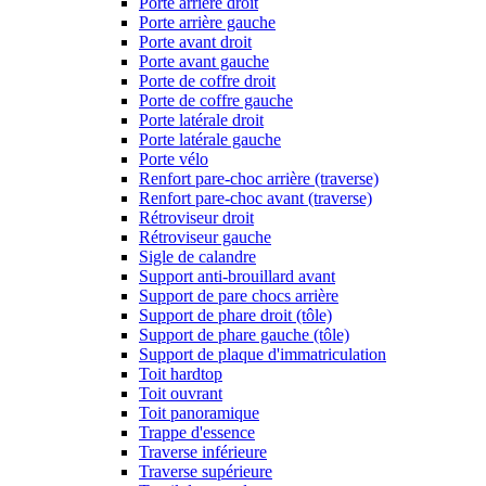
Porte arrière droit
Porte arrière gauche
Porte avant droit
Porte avant gauche
Porte de coffre droit
Porte de coffre gauche
Porte latérale droit
Porte latérale gauche
Porte vélo
Renfort pare-choc arrière (traverse)
Renfort pare-choc avant (traverse)
Rétroviseur droit
Rétroviseur gauche
Sigle de calandre
Support anti-brouillard avant
Support de pare chocs arrière
Support de phare droit (tôle)
Support de phare gauche (tôle)
Support de plaque d'immatriculation
Toit hardtop
Toit ouvrant
Toit panoramique
Trappe d'essence
Traverse inférieure
Traverse supérieure