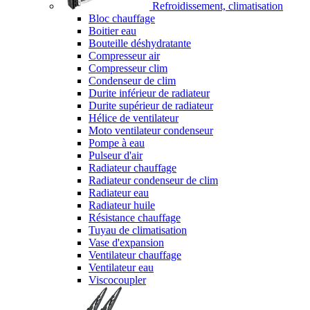
Refroidissement, climatisation
Bloc chauffage
Boitier eau
Bouteille déshydratante
Compresseur air
Compresseur clim
Condenseur de clim
Durite inférieur de radiateur
Durite supérieur de radiateur
Hélice de ventilateur
Moto ventilateur condenseur
Pompe à eau
Pulseur d'air
Radiateur chauffage
Radiateur condenseur de clim
Radiateur eau
Radiateur huile
Résistance chauffage
Tuyau de climatisation
Vase d'expansion
Ventilateur chauffage
Ventilateur eau
Viscocoupler