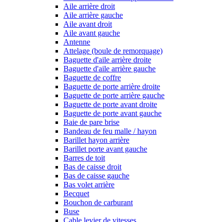
Aile arrière droit
Aile arrière gauche
Aile avant droit
Aile avant gauche
Antenne
Attelage (boule de remorquage)
Baguette d'aile arrière droite
Baguette d'aile arrière gauche
Baguette de coffre
Baguette de porte arrière droite
Baguette de porte arrière gauche
Baguette de porte avant droite
Baguette de porte avant gauche
Baie de pare brise
Bandeau de feu malle / hayon
Barillet hayon arrière
Barillet porte avant gauche
Barres de toit
Bas de caisse droit
Bas de caisse gauche
Bas volet arrière
Becquet
Bouchon de carburant
Buse
Cable levier de vitesses