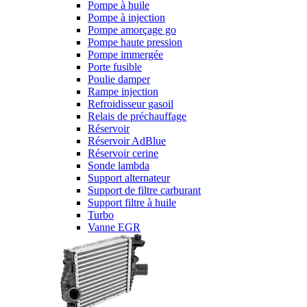
Pompe à huile
Pompe à injection
Pompe amorçage go
Pompe haute pression
Pompe immergée
Porte fusible
Poulie damper
Rampe injection
Refroidisseur gasoil
Relais de préchauffage
Réservoir
Réservoir AdBlue
Réservoir cerine
Sonde lambda
Support alternateur
Support de filtre carburant
Support filtre à huile
Turbo
Vanne EGR