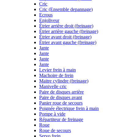
Cric
Cric (Ensemble depannage)
Ecrous
Enjoliveur
Étrier arrière droit (freinage)
Étrier arrière gauche (freinage)
Étrier avant droit (freinage)
Étrier avant gauche (freinage)
Jante
Jante
Jante
Jante
Levier frein à main
Machoire de frein
Maitre cylindre (freinage)
Manivelle cric
Paire de disques arrière
Paire de disques avant
Panier roue de secours
Poignée électrique frein à main
Pompe à vide
Répartiteur de freinage
Roue
Roue de secours
Servo frein