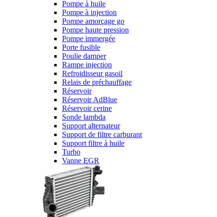
Pompe à huile
Pompe à injection
Pompe amorçage go
Pompe haute pression
Pompe immergée
Porte fusible
Poulie damper
Rampe injection
Refroidisseur gasoil
Relais de préchauffage
Réservoir
Réservoir AdBlue
Réservoir cerine
Sonde lambda
Support alternateur
Support de filtre carburant
Support filtre à huile
Turbo
Vanne EGR