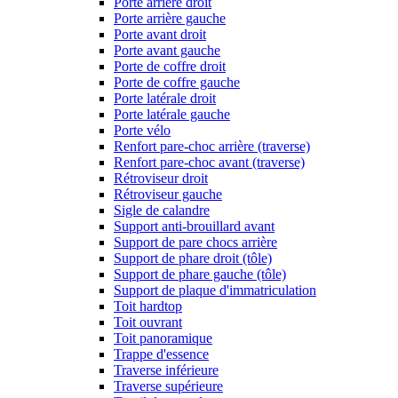
Porte arrière droit
Porte arrière gauche
Porte avant droit
Porte avant gauche
Porte de coffre droit
Porte de coffre gauche
Porte latérale droit
Porte latérale gauche
Porte vélo
Renfort pare-choc arrière (traverse)
Renfort pare-choc avant (traverse)
Rétroviseur droit
Rétroviseur gauche
Sigle de calandre
Support anti-brouillard avant
Support de pare chocs arrière
Support de phare droit (tôle)
Support de phare gauche (tôle)
Support de plaque d'immatriculation
Toit hardtop
Toit ouvrant
Toit panoramique
Trappe d'essence
Traverse inférieure
Traverse supérieure