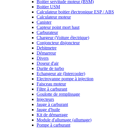
Boitier servitude moteur (BSM)
Boitier USM
Calculateur boitier électronique ESP / ABS
Calculateur moteur
Canister
Capteur point mort haut
Carburateur
Chargeur (Voiture électrique)
Conjoncteur disjoncteur
Debitmetre
Démarreur
Divers
Doseur d'air
Durite de turbo
Echangeur air (Intercooler)
Electrovanne pompe à injection
Faisceau moteur
Filtre à carburant
Goulotte de remplissage
Injecteurs
Jauge à carburant
Jauge d'huile
Kit de démarrage
Module d'allumage (allumage)
Pompe à carburant