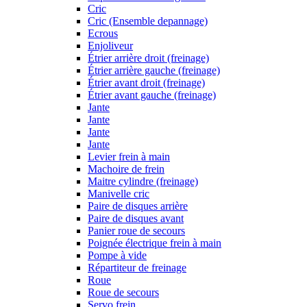
Cric
Cric (Ensemble depannage)
Ecrous
Enjoliveur
Étrier arrière droit (freinage)
Étrier arrière gauche (freinage)
Étrier avant droit (freinage)
Étrier avant gauche (freinage)
Jante
Jante
Jante
Jante
Levier frein à main
Machoire de frein
Maitre cylindre (freinage)
Manivelle cric
Paire de disques arrière
Paire de disques avant
Panier roue de secours
Poignée électrique frein à main
Pompe à vide
Répartiteur de freinage
Roue
Roue de secours
Servo frein