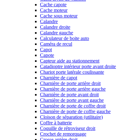
Cache capote
Cache moteur
Cache sous moteur
Calandre
Calandre droite
Calandre gauche
Calculateur de boite auto
Caméra de recul
Capot
Capote
Capteur aide au stationnement
Catadioptre intérieur porte avant droite
Chariot porte latérale coulissante
Charnière de capot
Charnière de porte arrière droit
Charnière de porte arrière gauche
Charnière de porte avant droit
Charnière de porte avant gauche
Charnière de porte de coffre droit
Charnière de porte de coffre gauche
Cloison de séparation (utilitaire)
Coffre à batterie
Coquille de rétroviseur droit
Crochet de remorquage
Crosse arrière droit