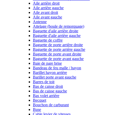
Aile arrière droit
Aile arrière gauche
Aile avant droit
Aile avant gauche
Antenne
Attelage (boule de remorquage)
Baguette d'aile arrière droite
Baguette d'aile arrière gauche
Baguette de coffre
Baguette de porte arrière droite
Baguette de porte arrière gauche
Baguette de porte avant droite
Baguette de porte avant gauche
Baie de pare brise
Bandeau de feu malle / hayon
Barillet hayon arrière
Barillet porte avant gauche
Barres de toit
Bas de caisse droit
Bas de caisse gauche
Bas volet arrière
Becquet
Bouchon de carburant
Buse
Cable levier de vitesses