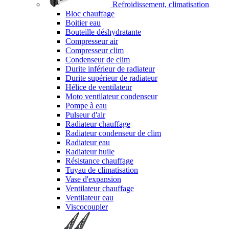
Refroidissement, climatisation
Bloc chauffage
Boitier eau
Bouteille déshydratante
Compresseur air
Compresseur clim
Condenseur de clim
Durite inférieur de radiateur
Durite supérieur de radiateur
Hélice de ventilateur
Moto ventilateur condenseur
Pompe à eau
Pulseur d'air
Radiateur chauffage
Radiateur condenseur de clim
Radiateur eau
Radiateur huile
Résistance chauffage
Tuyau de climatisation
Vase d'expansion
Ventilateur chauffage
Ventilateur eau
Viscocoupler