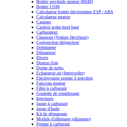
Boitier servitude moteur (BSM)
Boitier USM
Calculateur boitier électronique ESP / ABS
Calculateur moteur
Canister
Capteur point mort haut
Carburateur
Chargeur (Voiture électrique)
Conjoncteur disjoncteur
Debitmetre
Démarreur
Divers
Doseur d'air
Durite de turbo
Echangeur air (Intercooler)
Electrovanne pompe à injection
Faisceau moteur
Filtre à carburant
Goulotte de remplissage
Injecteurs
Jauge à carburant
Jauge d'huile
Kit de démarrage
Module d'allumage (allumage)
Pompe à carburant