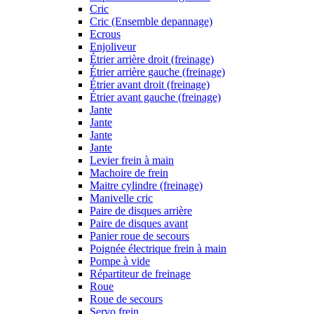
Cric
Cric (Ensemble depannage)
Ecrous
Enjoliveur
Étrier arrière droit (freinage)
Étrier arrière gauche (freinage)
Étrier avant droit (freinage)
Étrier avant gauche (freinage)
Jante
Jante
Jante
Jante
Levier frein à main
Machoire de frein
Maitre cylindre (freinage)
Manivelle cric
Paire de disques arrière
Paire de disques avant
Panier roue de secours
Poignée électrique frein à main
Pompe à vide
Répartiteur de freinage
Roue
Roue de secours
Servo frein