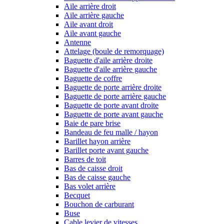
Aile arrière droit
Aile arrière gauche
Aile avant droit
Aile avant gauche
Antenne
Attelage (boule de remorquage)
Baguette d'aile arrière droite
Baguette d'aile arrière gauche
Baguette de coffre
Baguette de porte arrière droite
Baguette de porte arrière gauche
Baguette de porte avant droite
Baguette de porte avant gauche
Baie de pare brise
Bandeau de feu malle / hayon
Barillet hayon arrière
Barillet porte avant gauche
Barres de toit
Bas de caisse droit
Bas de caisse gauche
Bas volet arrière
Becquet
Bouchon de carburant
Buse
Cable levier de vitesses