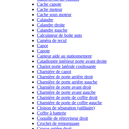
Cache capote
Cache moteur
Cache sous moteur
Calandre
Calandre droite
Calandre gauche
Calculateur de boite auto
Caméra de recul
Capot
Capote
Capteur aide au stationnement
Catadioptre intérieur porte avant droite
Chariot porte latérale coulissante
Charnière de capot
Charnière de porte arrière droit
Charnière de porte arrière gauche
Charnière de porte avant droit
Charnière de porte avant gauche
Charnière de porte de coffre droit
Charnière de porte de coffre gauche
Cloison de séparation (utilitaire)
Coffre à batterie
Coquille de rétroviseur droit
Crochet de remorquage
Crosse arrière droit