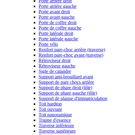
Porte arrière droit
Porte arrière gauche
Porte avant droit
Porte avant gauche
Porte de coffre droit
Porte de coffre gauche
Porte latérale droit
Porte latérale gauche
Porte vélo
Renfort pare-choc arrière (traverse)
Renfort pare-choc avant (traverse)
Rétroviseur droit
Rétroviseur gauche
Sigle de calandre
Support anti-brouillard avant
Support de pare chocs arrière
Support de phare droit (tôle)
Support de phare gauche (tôle)
Support de plaque d'immatriculation
Toit hardtop
Toit ouvrant
Toit panoramique
Trappe d'essence
Traverse inférieure
Traverse supérieure