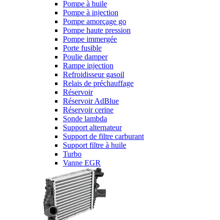
Pompe à huile
Pompe à injection
Pompe amorçage go
Pompe haute pression
Pompe immergée
Porte fusible
Poulie damper
Rampe injection
Refroidisseur gasoil
Relais de préchauffage
Réservoir
Réservoir AdBlue
Réservoir cerine
Sonde lambda
Support alternateur
Support de filtre carburant
Support filtre à huile
Turbo
Vanne EGR