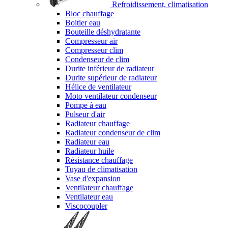
Refroidissement, climatisation
Bloc chauffage
Boitier eau
Bouteille déshydratante
Compresseur air
Compresseur clim
Condenseur de clim
Durite inférieur de radiateur
Durite supérieur de radiateur
Hélice de ventilateur
Moto ventilateur condenseur
Pompe à eau
Pulseur d'air
Radiateur chauffage
Radiateur condenseur de clim
Radiateur eau
Radiateur huile
Résistance chauffage
Tuyau de climatisation
Vase d'expansion
Ventilateur chauffage
Ventilateur eau
Viscocoupler