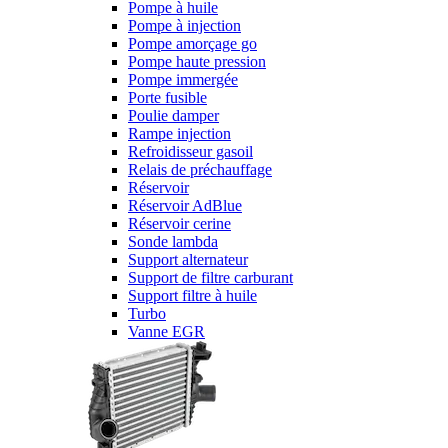
Pompe à huile
Pompe à injection
Pompe amorçage go
Pompe haute pression
Pompe immergée
Porte fusible
Poulie damper
Rampe injection
Refroidisseur gasoil
Relais de préchauffage
Réservoir
Réservoir AdBlue
Réservoir cerine
Sonde lambda
Support alternateur
Support de filtre carburant
Support filtre à huile
Turbo
Vanne EGR