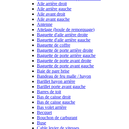
Aile arrière droit
Aile arrière gauche
Aile avant droit
Aile avant gauche
Antenne
Attelage (boule de remorquage)
Baguette d'aile arrière droite
Baguette d'aile arrière gauche
Baguette de coffre
Baguette de porte arrière droite
Baguette de porte arrière gauche
Baguette de porte avant droite
Baguette de porte avant gauche
Baie de pare brise
Bandeau de feu malle / hayon
Barillet hayon arrière
Barillet porte avant gauche
Barres de toit
Bas de caisse droit
Bas de caisse gauche
Bas volet arrière
Becquet
Bouchon de carburant
Buse
Cable levier de vitesses