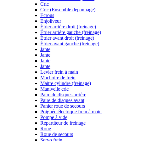
Cric
Cric (Ensemble depannage)
Ecrous
Enjoliveur
Étrier arrière droit (freinage)
Étrier arrière gauche (freinage)
Étrier avant droit (freinage)
Étrier avant gauche (freinage)
Jante
Jante
Jante
Jante
Levier frein à main
Machoire de frein
Maitre cylindre (freinage)
Manivelle cric
Paire de disques arrière
Paire de disques avant
Panier roue de secours
Poignée électrique frein à main
Pompe à vide
Répartiteur de freinage
Roue
Roue de secours
Servo frein