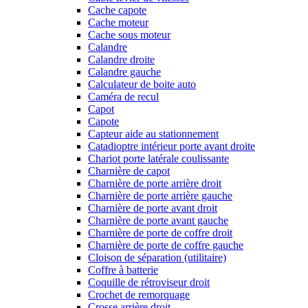
Cache capote
Cache moteur
Cache sous moteur
Calandre
Calandre droite
Calandre gauche
Calculateur de boite auto
Caméra de recul
Capot
Capote
Capteur aide au stationnement
Catadioptre intérieur porte avant droite
Chariot porte latérale coulissante
Charnière de capot
Charnière de porte arrière droit
Charnière de porte arrière gauche
Charnière de porte avant droit
Charnière de porte avant gauche
Charnière de porte de coffre droit
Charnière de porte de coffre gauche
Cloison de séparation (utilitaire)
Coffre à batterie
Coquille de rétroviseur droit
Crochet de remorquage
Crosse arrière droit