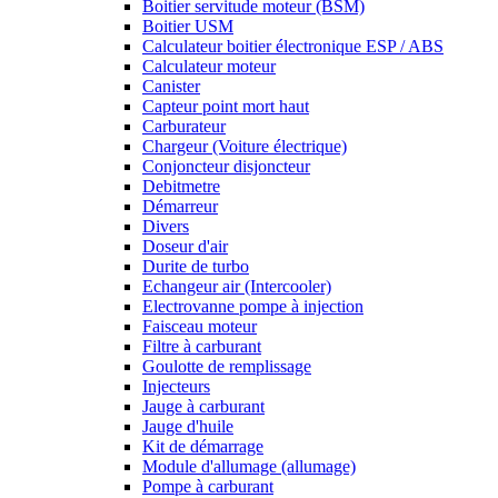
Boitier servitude moteur (BSM)
Boitier USM
Calculateur boitier électronique ESP / ABS
Calculateur moteur
Canister
Capteur point mort haut
Carburateur
Chargeur (Voiture électrique)
Conjoncteur disjoncteur
Debitmetre
Démarreur
Divers
Doseur d'air
Durite de turbo
Echangeur air (Intercooler)
Electrovanne pompe à injection
Faisceau moteur
Filtre à carburant
Goulotte de remplissage
Injecteurs
Jauge à carburant
Jauge d'huile
Kit de démarrage
Module d'allumage (allumage)
Pompe à carburant