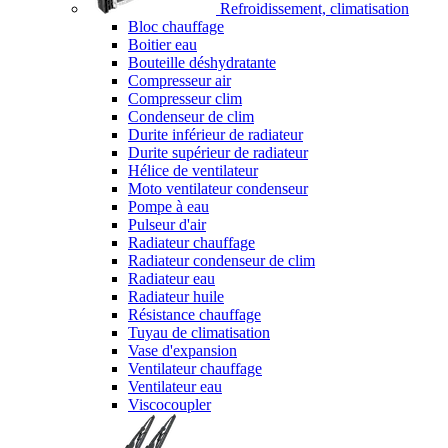
Refroidissement, climatisation
Bloc chauffage
Boitier eau
Bouteille déshydratante
Compresseur air
Compresseur clim
Condenseur de clim
Durite inférieur de radiateur
Durite supérieur de radiateur
Hélice de ventilateur
Moto ventilateur condenseur
Pompe à eau
Pulseur d'air
Radiateur chauffage
Radiateur condenseur de clim
Radiateur eau
Radiateur huile
Résistance chauffage
Tuyau de climatisation
Vase d'expansion
Ventilateur chauffage
Ventilateur eau
Viscocoupler