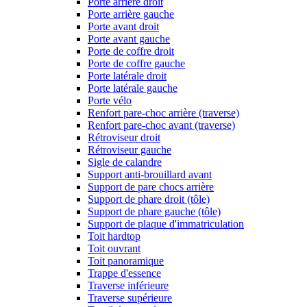
Porte arrière droit
Porte arrière gauche
Porte avant droit
Porte avant gauche
Porte de coffre droit
Porte de coffre gauche
Porte latérale droit
Porte latérale gauche
Porte vélo
Renfort pare-choc arrière (traverse)
Renfort pare-choc avant (traverse)
Rétroviseur droit
Rétroviseur gauche
Sigle de calandre
Support anti-brouillard avant
Support de pare chocs arrière
Support de phare droit (tôle)
Support de phare gauche (tôle)
Support de plaque d'immatriculation
Toit hardtop
Toit ouvrant
Toit panoramique
Trappe d'essence
Traverse inférieure
Traverse supérieure