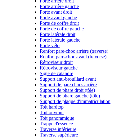
Porte arrière droit
Porte arrière gauche
Porte avant droit
Porte avant gauche
Porte de coffre droit
Porte de coffre gauche
Porte latérale droit
Porte latérale gauche
Porte vélo
Renfort pare-choc arrière (traverse)
Renfort pare-choc avant (traverse)
Rétroviseur droit
Rétroviseur gauche
Sigle de calandre
Support anti-brouillard avant
Support de pare chocs arrière
Support de phare droit (tôle)
Support de phare gauche (tôle)
Support de plaque d'immatriculation
Toit hardtop
Toit ouvrant
Toit panoramique
Trappe d'essence
Traverse inférieure
Traverse supérieure