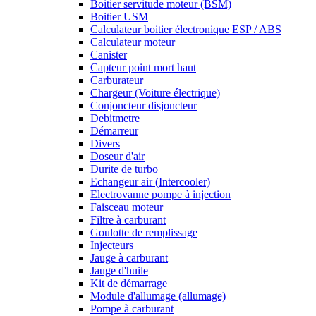
Boitier servitude moteur (BSM)
Boitier USM
Calculateur boitier électronique ESP / ABS
Calculateur moteur
Canister
Capteur point mort haut
Carburateur
Chargeur (Voiture électrique)
Conjoncteur disjoncteur
Debitmetre
Démarreur
Divers
Doseur d'air
Durite de turbo
Echangeur air (Intercooler)
Electrovanne pompe à injection
Faisceau moteur
Filtre à carburant
Goulotte de remplissage
Injecteurs
Jauge à carburant
Jauge d'huile
Kit de démarrage
Module d'allumage (allumage)
Pompe à carburant