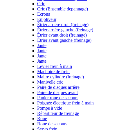
Cric
Cric (Ensemble depannage)
Ecrous
Enjoliveur
Étrier arrière droit (freinage)
Étrier arrière gauche (freinage)
Étrier avant droit (freinage)
Étrier avant gauche (freinage)
Jante
Jante
Jante
Jante
Levier frein à main
Machoire de frein
Maitre cylindre (freinage)
Manivelle cric
Paire de disques arrière
Paire de disques avant
Panier roue de secours
Poignée électrique frein à main
Pompe à vide
Répartiteur de freinage
Roue
Roue de secours
Servo frein