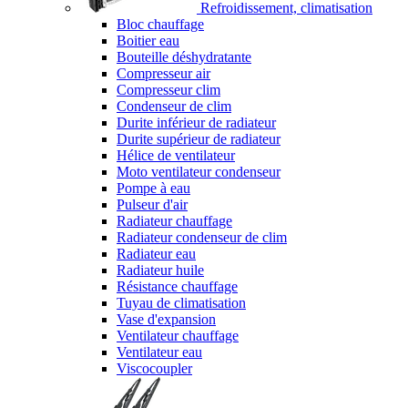
Refroidissement, climatisation
Bloc chauffage
Boitier eau
Bouteille déshydratante
Compresseur air
Compresseur clim
Condenseur de clim
Durite inférieur de radiateur
Durite supérieur de radiateur
Hélice de ventilateur
Moto ventilateur condenseur
Pompe à eau
Pulseur d'air
Radiateur chauffage
Radiateur condenseur de clim
Radiateur eau
Radiateur huile
Résistance chauffage
Tuyau de climatisation
Vase d'expansion
Ventilateur chauffage
Ventilateur eau
Viscocoupler