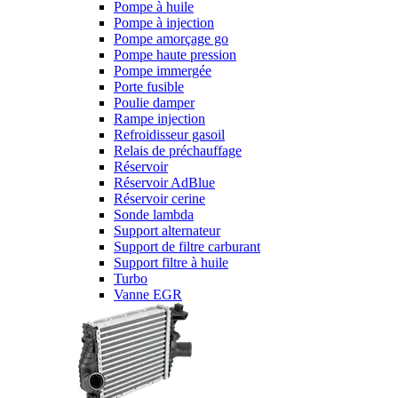
Pompe à huile
Pompe à injection
Pompe amorçage go
Pompe haute pression
Pompe immergée
Porte fusible
Poulie damper
Rampe injection
Refroidisseur gasoil
Relais de préchauffage
Réservoir
Réservoir AdBlue
Réservoir cerine
Sonde lambda
Support alternateur
Support de filtre carburant
Support filtre à huile
Turbo
Vanne EGR