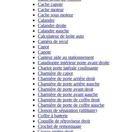
Cache capote
Cache moteur
Cache sous moteur
Calandre
Calandre droite
Calandre gauche
Calculateur de boite auto
Caméra de recul
Capot
Capote
Capteur aide au stationnement
Catadioptre intérieur porte avant droite
Chariot porte latérale coulissante
Charnière de capot
Charnière de porte arrière droit
Charnière de porte arrière gauche
Charnière de porte avant droit
Charnière de porte avant gauche
Charnière de porte de coffre droit
Charnière de porte de coffre gauche
Cloison de séparation (utilitaire)
Coffre à batterie
Coquille de rétroviseur droit
Crochet de remorquage
Crosse arrière droit