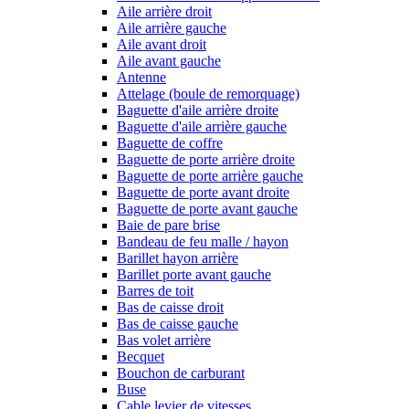
Aile arrière droit
Aile arrière gauche
Aile avant droit
Aile avant gauche
Antenne
Attelage (boule de remorquage)
Baguette d'aile arrière droite
Baguette d'aile arrière gauche
Baguette de coffre
Baguette de porte arrière droite
Baguette de porte arrière gauche
Baguette de porte avant droite
Baguette de porte avant gauche
Baie de pare brise
Bandeau de feu malle / hayon
Barillet hayon arrière
Barillet porte avant gauche
Barres de toit
Bas de caisse droit
Bas de caisse gauche
Bas volet arrière
Becquet
Bouchon de carburant
Buse
Cable levier de vitesses