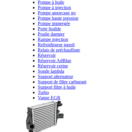
Pompe à huile
Pompe à injection
Pompe amorçage go
Pompe haute pression
Pompe immergée
Porte fusible
Poulie damper
Rampe injection
Refroidisseur gasoil
Relais de préchauffage
Réservoir
Réservoir AdBlue
Réservoir cerine
Sonde lambda
Support alternateur
Support de filtre carburant
Support filtre à huile
Turbo
Vanne EGR