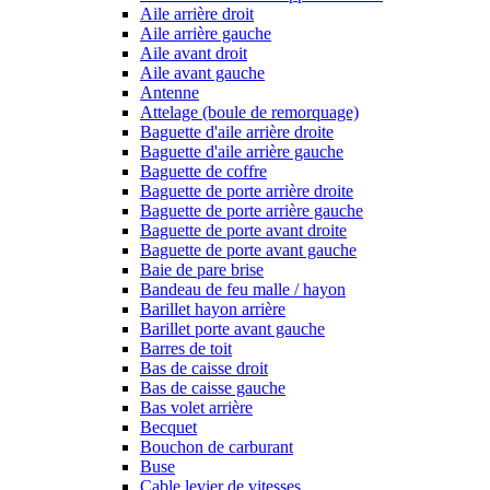
Aile arrière droit
Aile arrière gauche
Aile avant droit
Aile avant gauche
Antenne
Attelage (boule de remorquage)
Baguette d'aile arrière droite
Baguette d'aile arrière gauche
Baguette de coffre
Baguette de porte arrière droite
Baguette de porte arrière gauche
Baguette de porte avant droite
Baguette de porte avant gauche
Baie de pare brise
Bandeau de feu malle / hayon
Barillet hayon arrière
Barillet porte avant gauche
Barres de toit
Bas de caisse droit
Bas de caisse gauche
Bas volet arrière
Becquet
Bouchon de carburant
Buse
Cable levier de vitesses