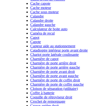
Cache capote
Cache moteur
Cache sous moteur
Calandre
Calandre droite
Calandre gauche
Calculateur de boite auto
Caméra de recul
Capot
Capote
Capteur aide au stationnement
Catadioptre intérieur porte avant droite
Chariot porte latérale coulissante
Charnière de capot
Charnière de porte arrière droit
Charnière de porte arrière gauche
Charnière de porte avant droit
Charnière de porte avant gauche
Charnière de porte de coffre droit
Charnière de porte de coffre gauche
Cloison de séparation (utilitaire)
Coffre à batterie
Coquille de rétroviseur droit
Crochet de remorquage
Crosse arrière droit