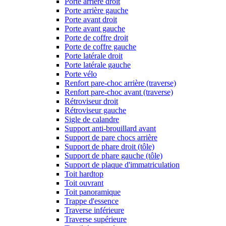
Porte arrière droit
Porte arrière gauche
Porte avant droit
Porte avant gauche
Porte de coffre droit
Porte de coffre gauche
Porte latérale droit
Porte latérale gauche
Porte vélo
Renfort pare-choc arrière (traverse)
Renfort pare-choc avant (traverse)
Rétroviseur droit
Rétroviseur gauche
Sigle de calandre
Support anti-brouillard avant
Support de pare chocs arrière
Support de phare droit (tôle)
Support de phare gauche (tôle)
Support de plaque d'immatriculation
Toit hardtop
Toit ouvrant
Toit panoramique
Trappe d'essence
Traverse inférieure
Traverse supérieure