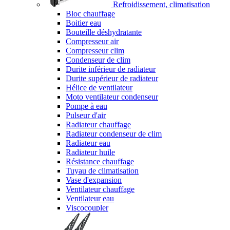
Refroidissement, climatisation
Bloc chauffage
Boitier eau
Bouteille déshydratante
Compresseur air
Compresseur clim
Condenseur de clim
Durite inférieur de radiateur
Durite supérieur de radiateur
Hélice de ventilateur
Moto ventilateur condenseur
Pompe à eau
Pulseur d'air
Radiateur chauffage
Radiateur condenseur de clim
Radiateur eau
Radiateur huile
Résistance chauffage
Tuyau de climatisation
Vase d'expansion
Ventilateur chauffage
Ventilateur eau
Viscocoupler