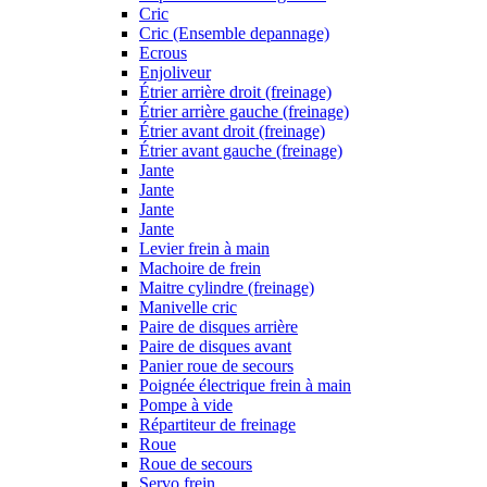
Cric
Cric (Ensemble depannage)
Ecrous
Enjoliveur
Étrier arrière droit (freinage)
Étrier arrière gauche (freinage)
Étrier avant droit (freinage)
Étrier avant gauche (freinage)
Jante
Jante
Jante
Jante
Levier frein à main
Machoire de frein
Maitre cylindre (freinage)
Manivelle cric
Paire de disques arrière
Paire de disques avant
Panier roue de secours
Poignée électrique frein à main
Pompe à vide
Répartiteur de freinage
Roue
Roue de secours
Servo frein