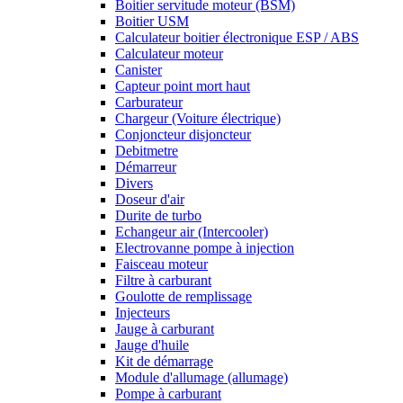
Boitier servitude moteur (BSM)
Boitier USM
Calculateur boitier électronique ESP / ABS
Calculateur moteur
Canister
Capteur point mort haut
Carburateur
Chargeur (Voiture électrique)
Conjoncteur disjoncteur
Debitmetre
Démarreur
Divers
Doseur d'air
Durite de turbo
Echangeur air (Intercooler)
Electrovanne pompe à injection
Faisceau moteur
Filtre à carburant
Goulotte de remplissage
Injecteurs
Jauge à carburant
Jauge d'huile
Kit de démarrage
Module d'allumage (allumage)
Pompe à carburant