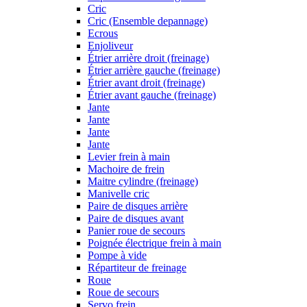
Cric
Cric (Ensemble depannage)
Ecrous
Enjoliveur
Étrier arrière droit (freinage)
Étrier arrière gauche (freinage)
Étrier avant droit (freinage)
Étrier avant gauche (freinage)
Jante
Jante
Jante
Jante
Levier frein à main
Machoire de frein
Maitre cylindre (freinage)
Manivelle cric
Paire de disques arrière
Paire de disques avant
Panier roue de secours
Poignée électrique frein à main
Pompe à vide
Répartiteur de freinage
Roue
Roue de secours
Servo frein