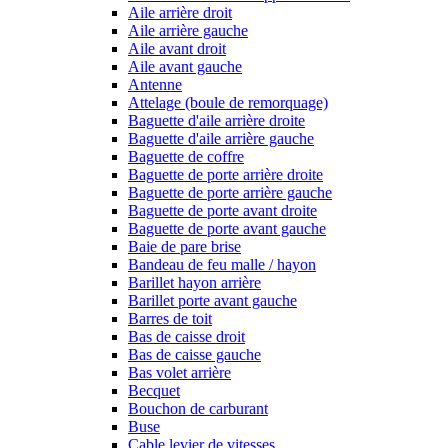
Aile arrière droit
Aile arrière gauche
Aile avant droit
Aile avant gauche
Antenne
Attelage (boule de remorquage)
Baguette d'aile arrière droite
Baguette d'aile arrière gauche
Baguette de coffre
Baguette de porte arrière droite
Baguette de porte arrière gauche
Baguette de porte avant droite
Baguette de porte avant gauche
Baie de pare brise
Bandeau de feu malle / hayon
Barillet hayon arrière
Barillet porte avant gauche
Barres de toit
Bas de caisse droit
Bas de caisse gauche
Bas volet arrière
Becquet
Bouchon de carburant
Buse
Cable levier de vitesses