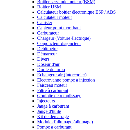
Boitier servitude moteur (BSM)
Boitier USM
Calculateur boitier électronique ESP / ABS
Calculateur moteur
Canister
Capteur point mort haut
Carburateur
Chargeur (Voiture électrique)
Conjoncteur disjoncteur
Debitmetre
Démarreur
Divers
Doseur d'air
Durite de turbo
Echangeur air (Intercooler)
Electrovanne pompe à injection
Faisceau moteur
Filtre à carburant
Goulotte de remplissage
Injecteurs
Jauge à carburant
Jauge d'huile
Kit de démarrage
Module d'allumage (allumage)
Pompe à carburant