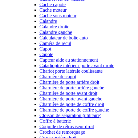
Cache capote
Cache moteur
Cache sous moteur
Calandre
Calandre droite
Calandre gauche
Calculateur de boite auto
Caméra de recul
Capot
Capote
Capteur aide au stationnement
Catadioptre intérieur porte avant droite
Chariot porte latérale coulissante
Charnière de capot
Charnière de porte arrière droit
Charnière de porte arrière gauche
Charnière de porte avant droit
Charnière de porte avant gauche
Charnière de porte de coffre droit
Charnière de porte de coffre gauche
Cloison de séparation (utilitaire)
Coffre à batterie
Coquille de rétroviseur droit
Crochet de remorquage
Crosse arrière droit