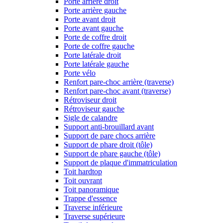
Porte arrière droit
Porte arrière gauche
Porte avant droit
Porte avant gauche
Porte de coffre droit
Porte de coffre gauche
Porte latérale droit
Porte latérale gauche
Porte vélo
Renfort pare-choc arrière (traverse)
Renfort pare-choc avant (traverse)
Rétroviseur droit
Rétroviseur gauche
Sigle de calandre
Support anti-brouillard avant
Support de pare chocs arrière
Support de phare droit (tôle)
Support de phare gauche (tôle)
Support de plaque d'immatriculation
Toit hardtop
Toit ouvrant
Toit panoramique
Trappe d'essence
Traverse inférieure
Traverse supérieure