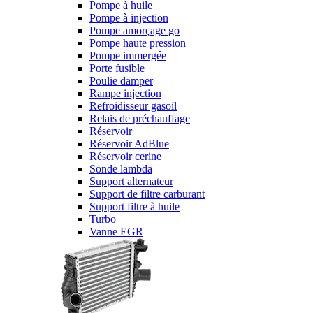
Pompe à huile
Pompe à injection
Pompe amorçage go
Pompe haute pression
Pompe immergée
Porte fusible
Poulie damper
Rampe injection
Refroidisseur gasoil
Relais de préchauffage
Réservoir
Réservoir AdBlue
Réservoir cerine
Sonde lambda
Support alternateur
Support de filtre carburant
Support filtre à huile
Turbo
Vanne EGR