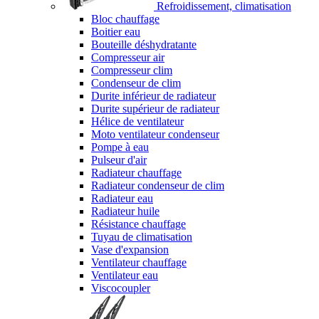
Refroidissement, climatisation
Bloc chauffage
Boitier eau
Bouteille déshydratante
Compresseur air
Compresseur clim
Condenseur de clim
Durite inférieur de radiateur
Durite supérieur de radiateur
Hélice de ventilateur
Moto ventilateur condenseur
Pompe à eau
Pulseur d'air
Radiateur chauffage
Radiateur condenseur de clim
Radiateur eau
Radiateur huile
Résistance chauffage
Tuyau de climatisation
Vase d'expansion
Ventilateur chauffage
Ventilateur eau
Viscocoupler