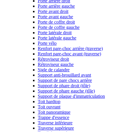
Porte arrière droit
Porte arrière gauche
Porte avant droit
Porte avant gauche
Porte de coffre droit
Porte de coffre gauche
Porte latérale droit
Porte latérale gauche
Porte vélo
Renfort pare-choc arrière (traverse)
Renfort pare-choc avant (traverse)
Rétroviseur droit
Rétroviseur gauche
Sigle de calandre
Support anti-brouillard avant
Support de pare chocs arrière
Support de phare droit (tôle)
Support de phare gauche (tôle)
Support de plaque d'immatriculation
Toit hardtop
Toit ouvrant
Toit panoramique
Trappe d'essence
Traverse inférieure
Traverse supérieure