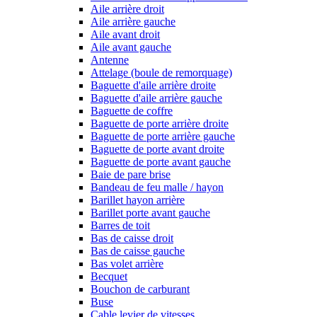
Aile arrière droit
Aile arrière gauche
Aile avant droit
Aile avant gauche
Antenne
Attelage (boule de remorquage)
Baguette d'aile arrière droite
Baguette d'aile arrière gauche
Baguette de coffre
Baguette de porte arrière droite
Baguette de porte arrière gauche
Baguette de porte avant droite
Baguette de porte avant gauche
Baie de pare brise
Bandeau de feu malle / hayon
Barillet hayon arrière
Barillet porte avant gauche
Barres de toit
Bas de caisse droit
Bas de caisse gauche
Bas volet arrière
Becquet
Bouchon de carburant
Buse
Cable levier de vitesses