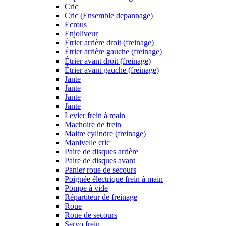
Cric
Cric (Ensemble depannage)
Ecrous
Enjoliveur
Étrier arrière droit (freinage)
Étrier arrière gauche (freinage)
Étrier avant droit (freinage)
Étrier avant gauche (freinage)
Jante
Jante
Jante
Jante
Levier frein à main
Machoire de frein
Maitre cylindre (freinage)
Manivelle cric
Paire de disques arrière
Paire de disques avant
Panier roue de secours
Poignée électrique frein à main
Pompe à vide
Répartiteur de freinage
Roue
Roue de secours
Servo frein