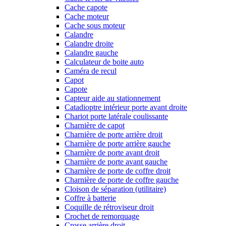
Cache capote
Cache moteur
Cache sous moteur
Calandre
Calandre droite
Calandre gauche
Calculateur de boite auto
Caméra de recul
Capot
Capote
Capteur aide au stationnement
Catadioptre intérieur porte avant droite
Chariot porte latérale coulissante
Charnière de capot
Charnière de porte arrière droit
Charnière de porte arrière gauche
Charnière de porte avant droit
Charnière de porte avant gauche
Charnière de porte de coffre droit
Charnière de porte de coffre gauche
Cloison de séparation (utilitaire)
Coffre à batterie
Coquille de rétroviseur droit
Crochet de remorquage
Crosse arrière droit