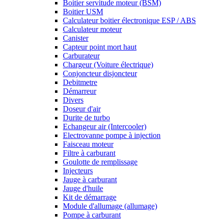
Boitier servitude moteur (BSM)
Boitier USM
Calculateur boitier électronique ESP / ABS
Calculateur moteur
Canister
Capteur point mort haut
Carburateur
Chargeur (Voiture électrique)
Conjoncteur disjoncteur
Debitmetre
Démarreur
Divers
Doseur d'air
Durite de turbo
Echangeur air (Intercooler)
Electrovanne pompe à injection
Faisceau moteur
Filtre à carburant
Goulotte de remplissage
Injecteurs
Jauge à carburant
Jauge d'huile
Kit de démarrage
Module d'allumage (allumage)
Pompe à carburant