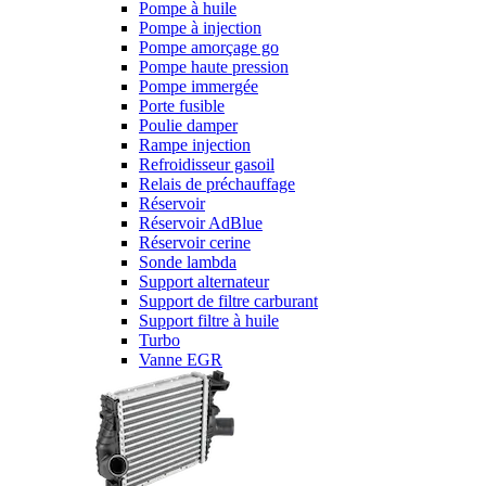
Pompe à huile
Pompe à injection
Pompe amorçage go
Pompe haute pression
Pompe immergée
Porte fusible
Poulie damper
Rampe injection
Refroidisseur gasoil
Relais de préchauffage
Réservoir
Réservoir AdBlue
Réservoir cerine
Sonde lambda
Support alternateur
Support de filtre carburant
Support filtre à huile
Turbo
Vanne EGR