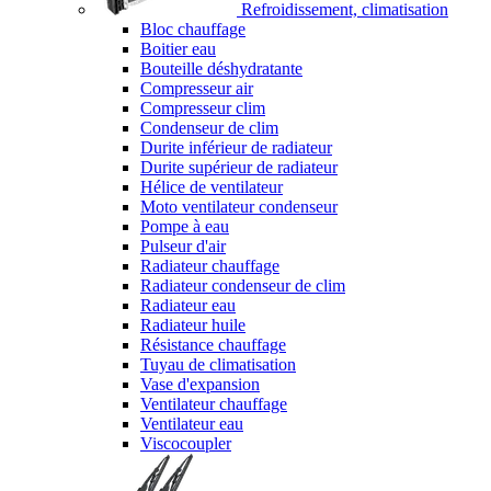
Refroidissement, climatisation
Bloc chauffage
Boitier eau
Bouteille déshydratante
Compresseur air
Compresseur clim
Condenseur de clim
Durite inférieur de radiateur
Durite supérieur de radiateur
Hélice de ventilateur
Moto ventilateur condenseur
Pompe à eau
Pulseur d'air
Radiateur chauffage
Radiateur condenseur de clim
Radiateur eau
Radiateur huile
Résistance chauffage
Tuyau de climatisation
Vase d'expansion
Ventilateur chauffage
Ventilateur eau
Viscocoupler