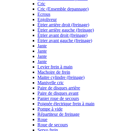
Cric
Cric (Ensemble depannage)
Ecrous
Enjoliveur
Étrier arrière droit (freinage)
Étrier arrière gauche (freinage)
Étrier avant droit (freinage)
Étrier avant gauche (freinage)
Jante
Jante
Jante
Jante
Levier frein à main
Machoire de frein
Maitre cylindre (freinage)
Manivelle cric
Paire de disques arrière
Paire de disques avant
Panier roue de secours
Poignée électrique frein à main
Pompe à vide
Répartiteur de freinage
Roue
Roue de secours
Servo frein