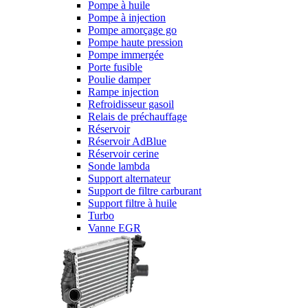
Pompe à huile
Pompe à injection
Pompe amorçage go
Pompe haute pression
Pompe immergée
Porte fusible
Poulie damper
Rampe injection
Refroidisseur gasoil
Relais de préchauffage
Réservoir
Réservoir AdBlue
Réservoir cerine
Sonde lambda
Support alternateur
Support de filtre carburant
Support filtre à huile
Turbo
Vanne EGR