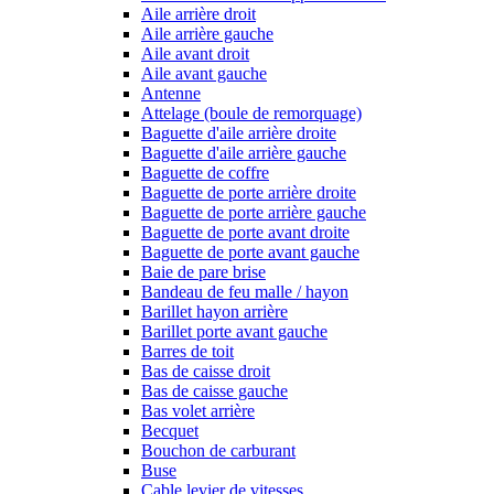
Aile arrière droit
Aile arrière gauche
Aile avant droit
Aile avant gauche
Antenne
Attelage (boule de remorquage)
Baguette d'aile arrière droite
Baguette d'aile arrière gauche
Baguette de coffre
Baguette de porte arrière droite
Baguette de porte arrière gauche
Baguette de porte avant droite
Baguette de porte avant gauche
Baie de pare brise
Bandeau de feu malle / hayon
Barillet hayon arrière
Barillet porte avant gauche
Barres de toit
Bas de caisse droit
Bas de caisse gauche
Bas volet arrière
Becquet
Bouchon de carburant
Buse
Cable levier de vitesses