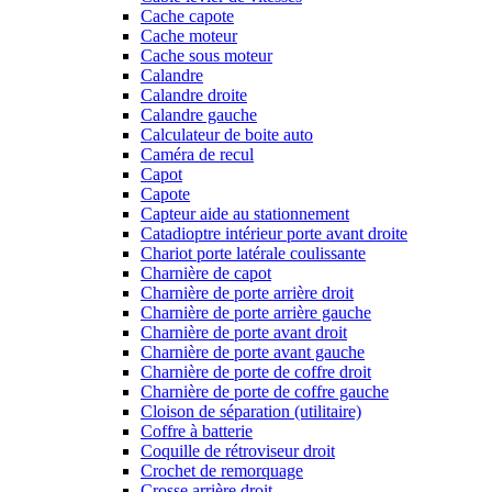
Cache capote
Cache moteur
Cache sous moteur
Calandre
Calandre droite
Calandre gauche
Calculateur de boite auto
Caméra de recul
Capot
Capote
Capteur aide au stationnement
Catadioptre intérieur porte avant droite
Chariot porte latérale coulissante
Charnière de capot
Charnière de porte arrière droit
Charnière de porte arrière gauche
Charnière de porte avant droit
Charnière de porte avant gauche
Charnière de porte de coffre droit
Charnière de porte de coffre gauche
Cloison de séparation (utilitaire)
Coffre à batterie
Coquille de rétroviseur droit
Crochet de remorquage
Crosse arrière droit