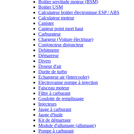
Boitier servitude moteur (BSM)
Boitier USM
Calculateur boitier électronique ESP / ABS
Calculateur moteur
Canister
Capteur point mort haut
Carburateur
Chargeur (Voiture électrique)
Conjoncteur disjoncteur
Debitmetre
Démarreur
Divers
Doseur d'air
Durite de turbo
Echangeur air (Intercooler)
Electrovanne pompe à injection
Faisceau moteur
Filtre à carburant
Goulotte de remplissage
Injecteurs
Jauge à carburant
Jauge d'huile
Kit de démarrage
Module d'allumage (allumage)
Pompe à carburant