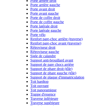
Porte arrière droit
Porte arrière gauche
Porte avant droit
Porte avant gauche
Porte de coffre droit
Porte de coffre gauche
Porte latérale droit
Porte latérale gauche
Porte vélo
Renfort pare-choc arrière (traverse)
Renfort pare-choc avant (traverse)
Rétroviseur droit
Rétroviseur gauche
Sigle de calandre
Support anti-brouillard avant
Support de pare chocs arrière
Support de phare droit (tôle)
Support de phare gauche (tôle)
Support de plaque d'immatriculation
Toit hardtop
Toit ouvrant
Toit panoramique
Trappe d'essence
Traverse inférieure
Traverse supérieure