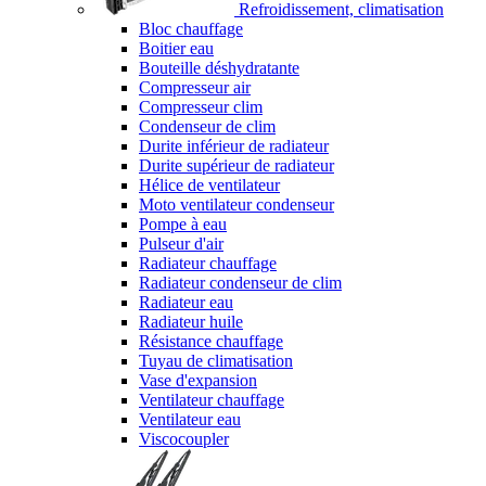
Refroidissement, climatisation
Bloc chauffage
Boitier eau
Bouteille déshydratante
Compresseur air
Compresseur clim
Condenseur de clim
Durite inférieur de radiateur
Durite supérieur de radiateur
Hélice de ventilateur
Moto ventilateur condenseur
Pompe à eau
Pulseur d'air
Radiateur chauffage
Radiateur condenseur de clim
Radiateur eau
Radiateur huile
Résistance chauffage
Tuyau de climatisation
Vase d'expansion
Ventilateur chauffage
Ventilateur eau
Viscocoupler