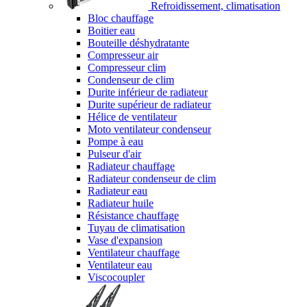
Refroidissement, climatisation
Bloc chauffage
Boitier eau
Bouteille déshydratante
Compresseur air
Compresseur clim
Condenseur de clim
Durite inférieur de radiateur
Durite supérieur de radiateur
Hélice de ventilateur
Moto ventilateur condenseur
Pompe à eau
Pulseur d'air
Radiateur chauffage
Radiateur condenseur de clim
Radiateur eau
Radiateur huile
Résistance chauffage
Tuyau de climatisation
Vase d'expansion
Ventilateur chauffage
Ventilateur eau
Viscocoupler