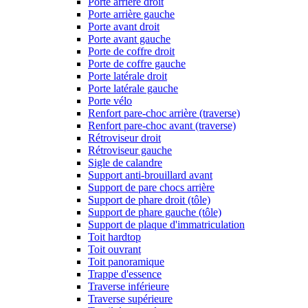
Porte arrière droit
Porte arrière gauche
Porte avant droit
Porte avant gauche
Porte de coffre droit
Porte de coffre gauche
Porte latérale droit
Porte latérale gauche
Porte vélo
Renfort pare-choc arrière (traverse)
Renfort pare-choc avant (traverse)
Rétroviseur droit
Rétroviseur gauche
Sigle de calandre
Support anti-brouillard avant
Support de pare chocs arrière
Support de phare droit (tôle)
Support de phare gauche (tôle)
Support de plaque d'immatriculation
Toit hardtop
Toit ouvrant
Toit panoramique
Trappe d'essence
Traverse inférieure
Traverse supérieure