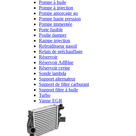
Pompe à huile
Pompe à injection
Pompe amorçage go
Pompe haute pression
Pompe immergée
Porte fusible
Poulie damper
Rampe injection
Refroidisseur gasoil
Relais de préchauffage
Réservoir
Réservoir AdBlue
Réservoir cerine
Sonde lambda
Support alternateur
Support de filtre carburant
Support filtre à huile
Turbo
Vanne EGR