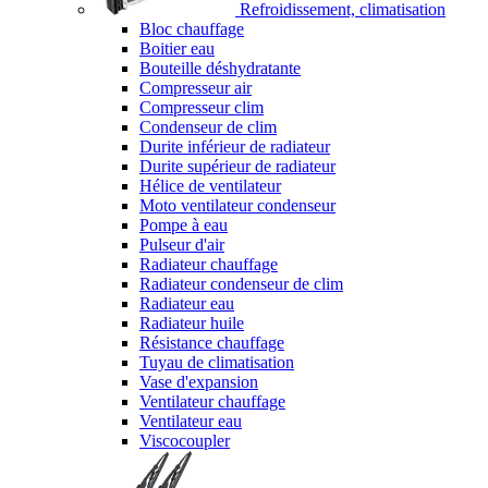
Refroidissement, climatisation
Bloc chauffage
Boitier eau
Bouteille déshydratante
Compresseur air
Compresseur clim
Condenseur de clim
Durite inférieur de radiateur
Durite supérieur de radiateur
Hélice de ventilateur
Moto ventilateur condenseur
Pompe à eau
Pulseur d'air
Radiateur chauffage
Radiateur condenseur de clim
Radiateur eau
Radiateur huile
Résistance chauffage
Tuyau de climatisation
Vase d'expansion
Ventilateur chauffage
Ventilateur eau
Viscocoupler