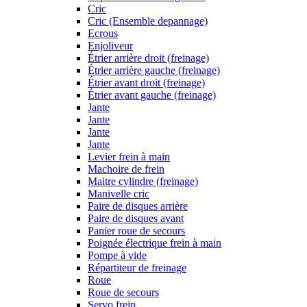
Cric
Cric (Ensemble depannage)
Ecrous
Enjoliveur
Étrier arrière droit (freinage)
Étrier arrière gauche (freinage)
Étrier avant droit (freinage)
Étrier avant gauche (freinage)
Jante
Jante
Jante
Jante
Levier frein à main
Machoire de frein
Maitre cylindre (freinage)
Manivelle cric
Paire de disques arrière
Paire de disques avant
Panier roue de secours
Poignée électrique frein à main
Pompe à vide
Répartiteur de freinage
Roue
Roue de secours
Servo frein