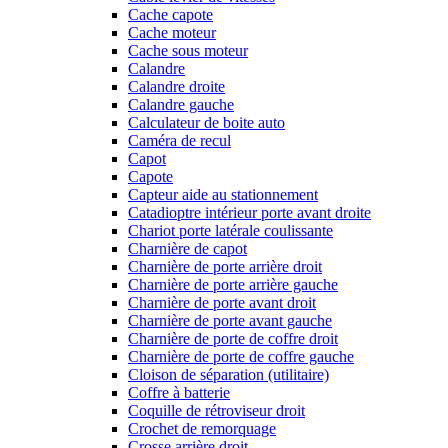
Cache capote
Cache moteur
Cache sous moteur
Calandre
Calandre droite
Calandre gauche
Calculateur de boite auto
Caméra de recul
Capot
Capote
Capteur aide au stationnement
Catadioptre intérieur porte avant droite
Chariot porte latérale coulissante
Charnière de capot
Charnière de porte arrière droit
Charnière de porte arrière gauche
Charnière de porte avant droit
Charnière de porte avant gauche
Charnière de porte de coffre droit
Charnière de porte de coffre gauche
Cloison de séparation (utilitaire)
Coffre à batterie
Coquille de rétroviseur droit
Crochet de remorquage
Crosse arrière droit