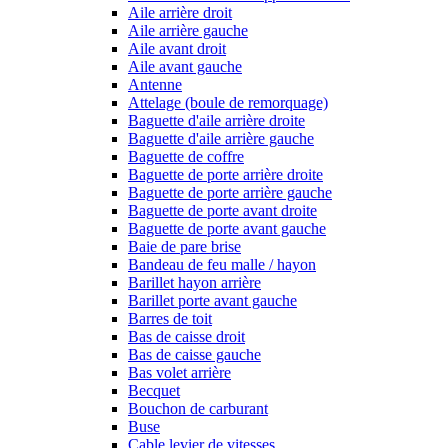
Aile arrière droit
Aile arrière gauche
Aile avant droit
Aile avant gauche
Antenne
Attelage (boule de remorquage)
Baguette d'aile arrière droite
Baguette d'aile arrière gauche
Baguette de coffre
Baguette de porte arrière droite
Baguette de porte arrière gauche
Baguette de porte avant droite
Baguette de porte avant gauche
Baie de pare brise
Bandeau de feu malle / hayon
Barillet hayon arrière
Barillet porte avant gauche
Barres de toit
Bas de caisse droit
Bas de caisse gauche
Bas volet arrière
Becquet
Bouchon de carburant
Buse
Cable levier de vitesses