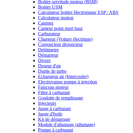
Boitier servitude moteur (BSM)
Boitier USM
Calculateur boitier électronique ESP / ABS
Calculateur moteur
Canister
Capteur point mort haut
Carburateur
Chargeur (Voiture électrique)
Conjoncteur disjoncteur
Debitmetre
Démarreur
Divers
Doseur d'air
Durite de turbo
Echangeur air (Intercooler)
Electrovanne pompe à injection
Faisceau moteur
Filtre à carburant
Goulotte de remplissage
Injecteurs
Jauge à carburant
Jauge d'huile
Kit de démarrage
Module d'allumage (allumage)
Pompe à carburant