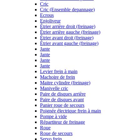
Cric
Cric (Ensemble depannage)
Ecrous
Enjoliveur
Étrier arrière droit (freinage)
Étrier arrière gauche (freinage)
Étrier avant droit (freinage)
Étrier avant gauche (freinage)
Jante
Jante
Jante
Jante
Levier frein à main
Machoire de frein
Maitre cylindre (freinage)
Manivelle cric
Paire de disques arrière
Paire de disques avant
Panier roue de secours
Poignée électrique frein à main
Pompe à vide
Répartiteur de freinage
Roue
Roue de secours
Servo frein