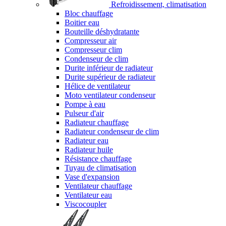
Refroidissement, climatisation
Bloc chauffage
Boitier eau
Bouteille déshydratante
Compresseur air
Compresseur clim
Condenseur de clim
Durite inférieur de radiateur
Durite supérieur de radiateur
Hélice de ventilateur
Moto ventilateur condenseur
Pompe à eau
Pulseur d'air
Radiateur chauffage
Radiateur condenseur de clim
Radiateur eau
Radiateur huile
Résistance chauffage
Tuyau de climatisation
Vase d'expansion
Ventilateur chauffage
Ventilateur eau
Viscocoupler