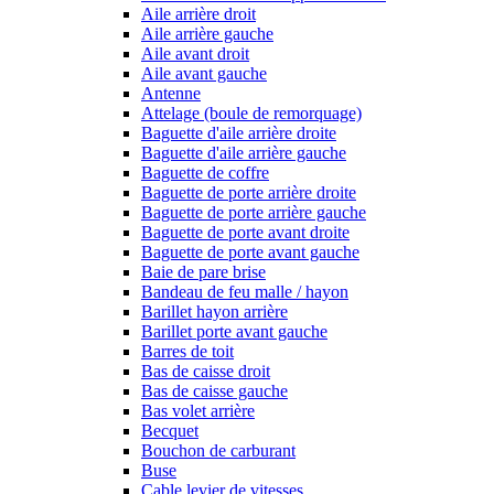
Aile arrière droit
Aile arrière gauche
Aile avant droit
Aile avant gauche
Antenne
Attelage (boule de remorquage)
Baguette d'aile arrière droite
Baguette d'aile arrière gauche
Baguette de coffre
Baguette de porte arrière droite
Baguette de porte arrière gauche
Baguette de porte avant droite
Baguette de porte avant gauche
Baie de pare brise
Bandeau de feu malle / hayon
Barillet hayon arrière
Barillet porte avant gauche
Barres de toit
Bas de caisse droit
Bas de caisse gauche
Bas volet arrière
Becquet
Bouchon de carburant
Buse
Cable levier de vitesses