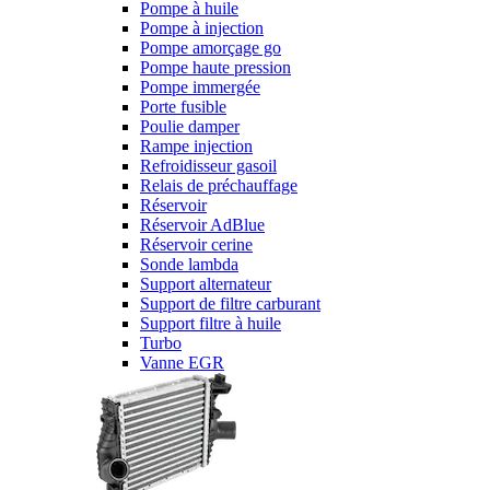
Pompe à huile
Pompe à injection
Pompe amorçage go
Pompe haute pression
Pompe immergée
Porte fusible
Poulie damper
Rampe injection
Refroidisseur gasoil
Relais de préchauffage
Réservoir
Réservoir AdBlue
Réservoir cerine
Sonde lambda
Support alternateur
Support de filtre carburant
Support filtre à huile
Turbo
Vanne EGR