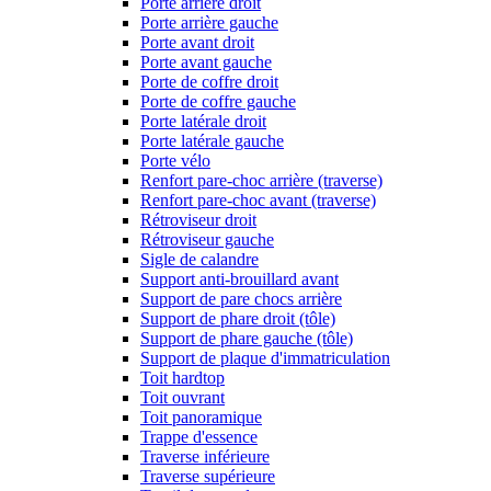
Porte arrière droit
Porte arrière gauche
Porte avant droit
Porte avant gauche
Porte de coffre droit
Porte de coffre gauche
Porte latérale droit
Porte latérale gauche
Porte vélo
Renfort pare-choc arrière (traverse)
Renfort pare-choc avant (traverse)
Rétroviseur droit
Rétroviseur gauche
Sigle de calandre
Support anti-brouillard avant
Support de pare chocs arrière
Support de phare droit (tôle)
Support de phare gauche (tôle)
Support de plaque d'immatriculation
Toit hardtop
Toit ouvrant
Toit panoramique
Trappe d'essence
Traverse inférieure
Traverse supérieure