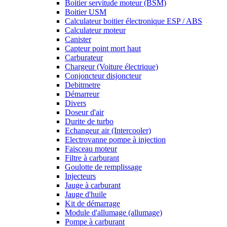
Boitier servitude moteur (BSM)
Boitier USM
Calculateur boitier électronique ESP / ABS
Calculateur moteur
Canister
Capteur point mort haut
Carburateur
Chargeur (Voiture électrique)
Conjoncteur disjoncteur
Debitmetre
Démarreur
Divers
Doseur d'air
Durite de turbo
Echangeur air (Intercooler)
Electrovanne pompe à injection
Faisceau moteur
Filtre à carburant
Goulotte de remplissage
Injecteurs
Jauge à carburant
Jauge d'huile
Kit de démarrage
Module d'allumage (allumage)
Pompe à carburant