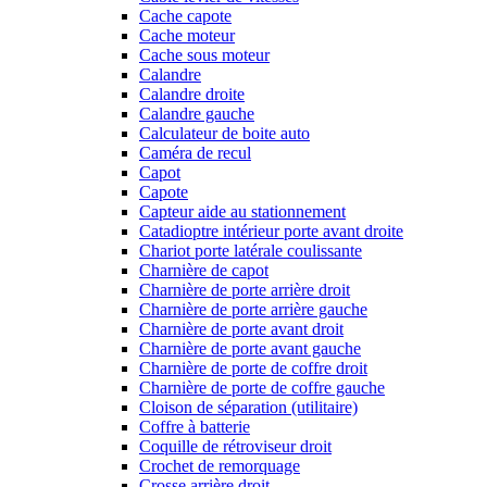
Cache capote
Cache moteur
Cache sous moteur
Calandre
Calandre droite
Calandre gauche
Calculateur de boite auto
Caméra de recul
Capot
Capote
Capteur aide au stationnement
Catadioptre intérieur porte avant droite
Chariot porte latérale coulissante
Charnière de capot
Charnière de porte arrière droit
Charnière de porte arrière gauche
Charnière de porte avant droit
Charnière de porte avant gauche
Charnière de porte de coffre droit
Charnière de porte de coffre gauche
Cloison de séparation (utilitaire)
Coffre à batterie
Coquille de rétroviseur droit
Crochet de remorquage
Crosse arrière droit