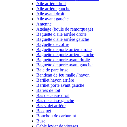
Aile arrière droit
Aile arrière gauche
Aile avant droit
Aile avant gauche
Antenne
Attelage (boule de remorquage)
Baguette d'aile arrière droite
Baguette d'aile arrière gauche
Baguette de coffre
Baguette de porte arrière droite
Baguette de porte arrière gauche
Baguette de porte avant droite
Baguette de porte avant gauche
Baie de pare brise
Bandeau de feu malle / hayon
Barillet hayon arrière
Barillet porte avant gauche
Barres de toit
Bas de caisse droit
Bas de caisse gauche
Bas volet arrière
Becquet
Bouchon de carburant
Buse
Cable levier de vitesses