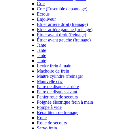
Cric
Cric (Ensemble depannage)
Ecrous
Enjoliveur
Étrier arrière droit (freinage)
Étrier arrière gauche (freinage)
Étrier avant droit (freinage)
Étrier avant gauche (freinage)
Jante
Jante
Jante
Jante
Levier frein à main
Machoire de frein
Maitre cylindre (freinage)
Manivelle cric
Paire de disques arrière
Paire de disques avant
Panier roue de secours
Poignée électrique frein à main
Pompe à vide
Répartiteur de freinage
Roue
Roue de secours
Servo frein