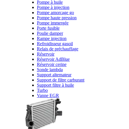
Pompe à huile
Pompe à injection
Pompe amorçage go
Pompe haute pression
Pompe immergée
Porte fusible
Poulie damper
Rampe injection
Refroidisseur gasoil
Relais de préchauffage
Réservoir
Réservoir AdBlue
Réservoir cerine
Sonde lambda
Support alternateur
Support de filtre carburant
Support filtre à huile
Turbo
Vanne EGR