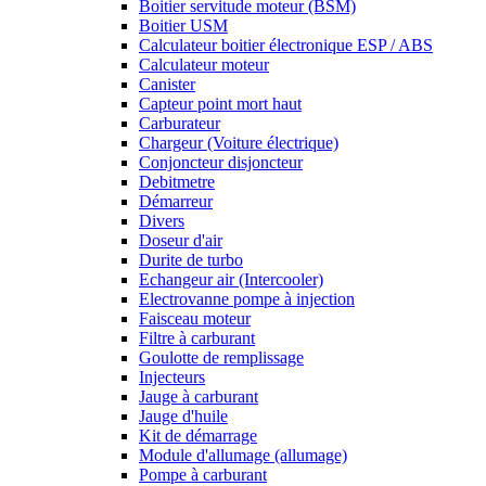
Boitier servitude moteur (BSM)
Boitier USM
Calculateur boitier électronique ESP / ABS
Calculateur moteur
Canister
Capteur point mort haut
Carburateur
Chargeur (Voiture électrique)
Conjoncteur disjoncteur
Debitmetre
Démarreur
Divers
Doseur d'air
Durite de turbo
Echangeur air (Intercooler)
Electrovanne pompe à injection
Faisceau moteur
Filtre à carburant
Goulotte de remplissage
Injecteurs
Jauge à carburant
Jauge d'huile
Kit de démarrage
Module d'allumage (allumage)
Pompe à carburant