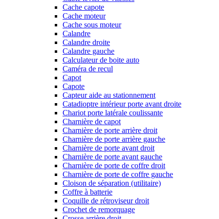
Cache capote
Cache moteur
Cache sous moteur
Calandre
Calandre droite
Calandre gauche
Calculateur de boite auto
Caméra de recul
Capot
Capote
Capteur aide au stationnement
Catadioptre intérieur porte avant droite
Chariot porte latérale coulissante
Charnière de capot
Charnière de porte arrière droit
Charnière de porte arrière gauche
Charnière de porte avant droit
Charnière de porte avant gauche
Charnière de porte de coffre droit
Charnière de porte de coffre gauche
Cloison de séparation (utilitaire)
Coffre à batterie
Coquille de rétroviseur droit
Crochet de remorquage
Crosse arrière droit