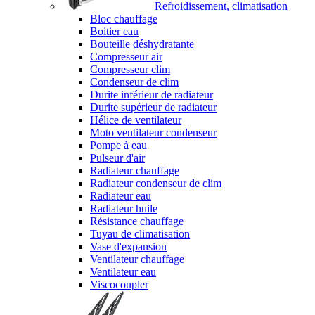
Refroidissement, climatisation
Bloc chauffage
Boitier eau
Bouteille déshydratante
Compresseur air
Compresseur clim
Condenseur de clim
Durite inférieur de radiateur
Durite supérieur de radiateur
Hélice de ventilateur
Moto ventilateur condenseur
Pompe à eau
Pulseur d'air
Radiateur chauffage
Radiateur condenseur de clim
Radiateur eau
Radiateur huile
Résistance chauffage
Tuyau de climatisation
Vase d'expansion
Ventilateur chauffage
Ventilateur eau
Viscocoupler