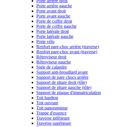
Porte arrière droit
Porte arrière gauche
Porte avant droit
Porte avant gauche
Porte de coffre droit
Porte de coffre gauche
Porte latérale droit
Porte latérale gauche
Porte vélo
Renfort pare-choc arrière (traverse)
Renfort pare-choc avant (traverse)
Rétroviseur droit
Rétroviseur gauche
Sigle de calandre
Support anti-brouillard avant
Support de pare chocs arrière
Support de phare droit (tôle)
Support de phare gauche (tôle)
Support de plaque d'immatriculation
Toit hardtop
Toit ouvrant
Toit panoramique
Trappe d'essence
Traverse inférieure
Traverse supérieure