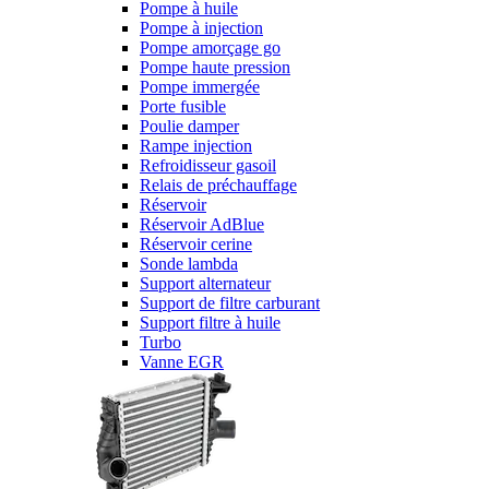
Pompe à huile
Pompe à injection
Pompe amorçage go
Pompe haute pression
Pompe immergée
Porte fusible
Poulie damper
Rampe injection
Refroidisseur gasoil
Relais de préchauffage
Réservoir
Réservoir AdBlue
Réservoir cerine
Sonde lambda
Support alternateur
Support de filtre carburant
Support filtre à huile
Turbo
Vanne EGR