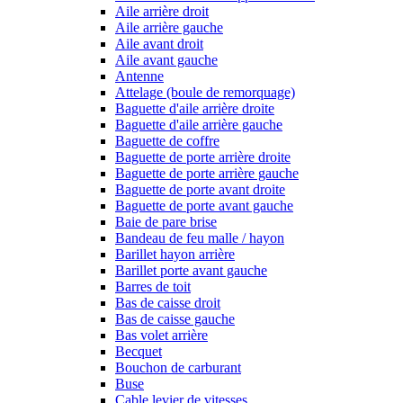
Aile arrière droit
Aile arrière gauche
Aile avant droit
Aile avant gauche
Antenne
Attelage (boule de remorquage)
Baguette d'aile arrière droite
Baguette d'aile arrière gauche
Baguette de coffre
Baguette de porte arrière droite
Baguette de porte arrière gauche
Baguette de porte avant droite
Baguette de porte avant gauche
Baie de pare brise
Bandeau de feu malle / hayon
Barillet hayon arrière
Barillet porte avant gauche
Barres de toit
Bas de caisse droit
Bas de caisse gauche
Bas volet arrière
Becquet
Bouchon de carburant
Buse
Cable levier de vitesses