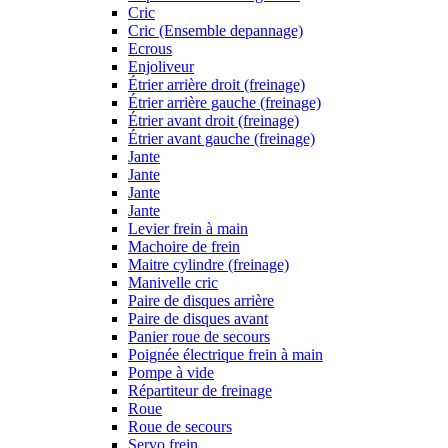
Cric
Cric (Ensemble depannage)
Ecrous
Enjoliveur
Étrier arrière droit (freinage)
Étrier arrière gauche (freinage)
Étrier avant droit (freinage)
Étrier avant gauche (freinage)
Jante
Jante
Jante
Jante
Levier frein à main
Machoire de frein
Maitre cylindre (freinage)
Manivelle cric
Paire de disques arrière
Paire de disques avant
Panier roue de secours
Poignée électrique frein à main
Pompe à vide
Répartiteur de freinage
Roue
Roue de secours
Servo frein