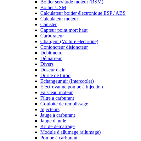
Boitier servitude moteur (BSM)
Boitier USM
Calculateur boitier électronique ESP / ABS
Calculateur moteur
Canister
Capteur point mort haut
Carburateur
Chargeur (Voiture électrique)
Conjoncteur disjoncteur
Debitmetre
Démarreur
Divers
Doseur d'air
Durite de turbo
Echangeur air (Intercooler)
Electrovanne pompe à injection
Faisceau moteur
Filtre à carburant
Goulotte de remplissage
Injecteurs
Jauge à carburant
Jauge d'huile
Kit de démarrage
Module d'allumage (allumage)
Pompe à carburant