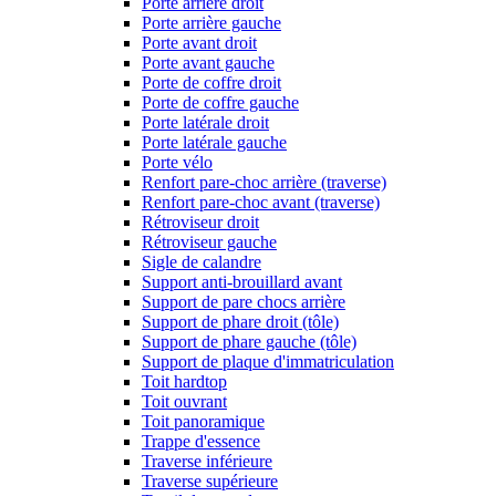
Porte arrière droit
Porte arrière gauche
Porte avant droit
Porte avant gauche
Porte de coffre droit
Porte de coffre gauche
Porte latérale droit
Porte latérale gauche
Porte vélo
Renfort pare-choc arrière (traverse)
Renfort pare-choc avant (traverse)
Rétroviseur droit
Rétroviseur gauche
Sigle de calandre
Support anti-brouillard avant
Support de pare chocs arrière
Support de phare droit (tôle)
Support de phare gauche (tôle)
Support de plaque d'immatriculation
Toit hardtop
Toit ouvrant
Toit panoramique
Trappe d'essence
Traverse inférieure
Traverse supérieure