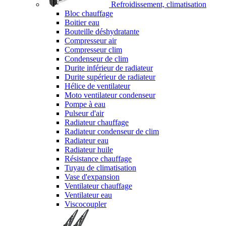
Refroidissement, climatisation
Bloc chauffage
Boitier eau
Bouteille déshydratante
Compresseur air
Compresseur clim
Condenseur de clim
Durite inférieur de radiateur
Durite supérieur de radiateur
Hélice de ventilateur
Moto ventilateur condenseur
Pompe à eau
Pulseur d'air
Radiateur chauffage
Radiateur condenseur de clim
Radiateur eau
Radiateur huile
Résistance chauffage
Tuyau de climatisation
Vase d'expansion
Ventilateur chauffage
Ventilateur eau
Viscocoupler