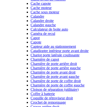
Cache capote
Cache moteur
Cache sous moteur
Calandre
Calandre droite
Calandre gauche
Calculateur de boite auto
Caméra de recul
Capot
Capote
Capteur aide au stationnement
Catadioptre intérieur porte avant droite
Chariot porte latérale coulissante
Charnière de capot
Charnière de porte arrière droit
Charnière de porte arrière gauche
Charnière de porte avant droit
Charnière de porte avant gauche
Charnière de porte de coffre droit
Charnière de porte de coffre gauche
Cloison de séparation (utilitaire)
Coffre à batterie
Coquille de rétroviseur droit
Crochet de remorquage
Crosse arrière droit