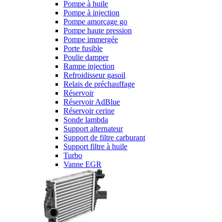
Pompe à huile
Pompe à injection
Pompe amorçage go
Pompe haute pression
Pompe immergée
Porte fusible
Poulie damper
Rampe injection
Refroidisseur gasoil
Relais de préchauffage
Réservoir
Réservoir AdBlue
Réservoir cerine
Sonde lambda
Support alternateur
Support de filtre carburant
Support filtre à huile
Turbo
Vanne EGR