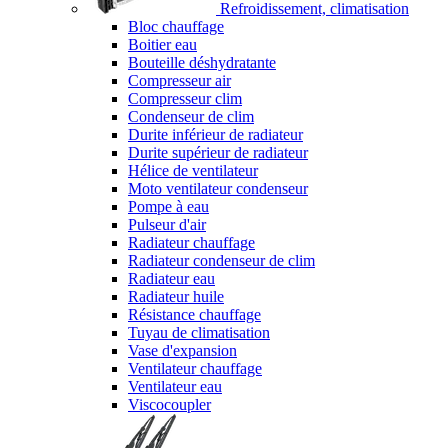
Refroidissement, climatisation
Bloc chauffage
Boitier eau
Bouteille déshydratante
Compresseur air
Compresseur clim
Condenseur de clim
Durite inférieur de radiateur
Durite supérieur de radiateur
Hélice de ventilateur
Moto ventilateur condenseur
Pompe à eau
Pulseur d'air
Radiateur chauffage
Radiateur condenseur de clim
Radiateur eau
Radiateur huile
Résistance chauffage
Tuyau de climatisation
Vase d'expansion
Ventilateur chauffage
Ventilateur eau
Viscocoupler