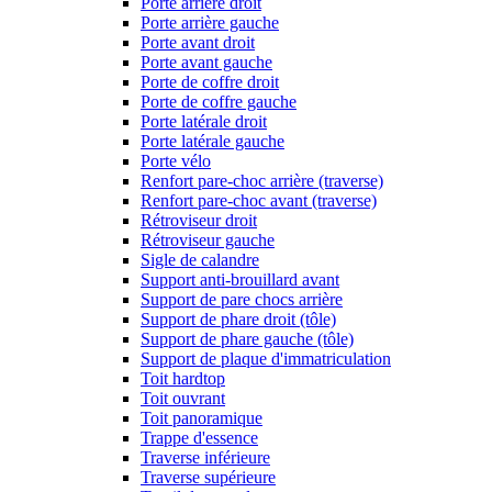
Porte arrière droit
Porte arrière gauche
Porte avant droit
Porte avant gauche
Porte de coffre droit
Porte de coffre gauche
Porte latérale droit
Porte latérale gauche
Porte vélo
Renfort pare-choc arrière (traverse)
Renfort pare-choc avant (traverse)
Rétroviseur droit
Rétroviseur gauche
Sigle de calandre
Support anti-brouillard avant
Support de pare chocs arrière
Support de phare droit (tôle)
Support de phare gauche (tôle)
Support de plaque d'immatriculation
Toit hardtop
Toit ouvrant
Toit panoramique
Trappe d'essence
Traverse inférieure
Traverse supérieure