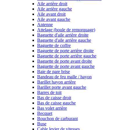
Aile arrière droit
Aile arrière gauche
Aile avant droit
Aile avant gauche
Antenne
Attelage (boule de remorquage)
Baguette d'aile arrière droite
Baguette d'aile arrière gauche
Baguette de coffre
Baguette de porte arrière droite
Baguette de porte arrière gauche
Baguette de porte avant droite
Baguette de porte avant gauche
Baie de pare brise
Bandeau de feu malle / hayon
Barillet hayon arrière
Barillet porte avant gauche
Barres de toit
Bas de caisse droit
Bas de caisse gauche
Bas volet arrière
Becquet
Bouchon de carburant
Buse
Cable levier de vitesses