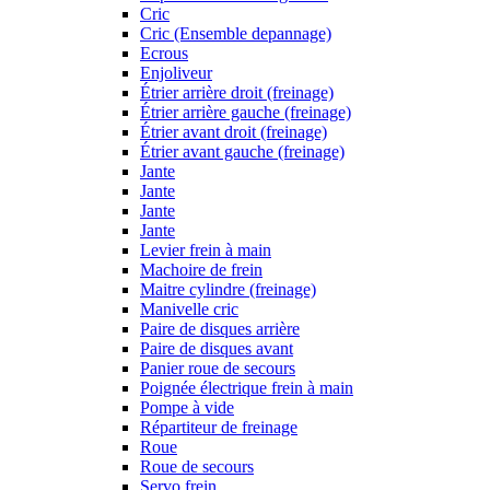
Cric
Cric (Ensemble depannage)
Ecrous
Enjoliveur
Étrier arrière droit (freinage)
Étrier arrière gauche (freinage)
Étrier avant droit (freinage)
Étrier avant gauche (freinage)
Jante
Jante
Jante
Jante
Levier frein à main
Machoire de frein
Maitre cylindre (freinage)
Manivelle cric
Paire de disques arrière
Paire de disques avant
Panier roue de secours
Poignée électrique frein à main
Pompe à vide
Répartiteur de freinage
Roue
Roue de secours
Servo frein