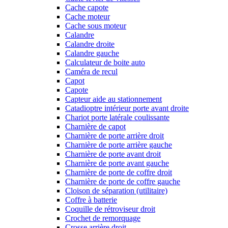
Cache capote
Cache moteur
Cache sous moteur
Calandre
Calandre droite
Calandre gauche
Calculateur de boite auto
Caméra de recul
Capot
Capote
Capteur aide au stationnement
Catadioptre intérieur porte avant droite
Chariot porte latérale coulissante
Charnière de capot
Charnière de porte arrière droit
Charnière de porte arrière gauche
Charnière de porte avant droit
Charnière de porte avant gauche
Charnière de porte de coffre droit
Charnière de porte de coffre gauche
Cloison de séparation (utilitaire)
Coffre à batterie
Coquille de rétroviseur droit
Crochet de remorquage
Crosse arrière droit