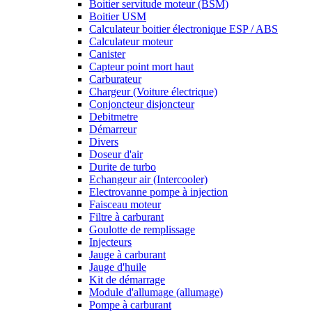
Boitier servitude moteur (BSM)
Boitier USM
Calculateur boitier électronique ESP / ABS
Calculateur moteur
Canister
Capteur point mort haut
Carburateur
Chargeur (Voiture électrique)
Conjoncteur disjoncteur
Debitmetre
Démarreur
Divers
Doseur d'air
Durite de turbo
Echangeur air (Intercooler)
Electrovanne pompe à injection
Faisceau moteur
Filtre à carburant
Goulotte de remplissage
Injecteurs
Jauge à carburant
Jauge d'huile
Kit de démarrage
Module d'allumage (allumage)
Pompe à carburant