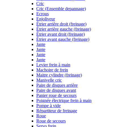
Cric
Cric (Ensemble depannage)
Ecrous
Enjoliveur
Étrier arrière droit (freinage)
Étrier arrière gauche (freinage)
Étrier avant droit (freinage)
Étrier avant gauche (freinage)
Jante
Jante
Jante
Jante
Levier frein à main
Machoire de frein
Maitre cylindre (freinage)
Manivelle cric
Paire de disques arrière
Paire de disques avant
Panier roue de secours
Poignée électrique frein à main
Pompe à vide
Répartiteur de freinage
Roue
Roue de secours
Servo frein