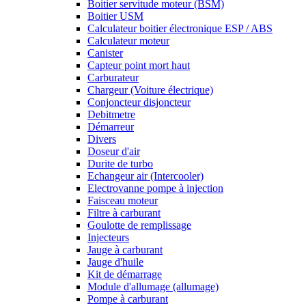
Boitier servitude moteur (BSM)
Boitier USM
Calculateur boitier électronique ESP / ABS
Calculateur moteur
Canister
Capteur point mort haut
Carburateur
Chargeur (Voiture électrique)
Conjoncteur disjoncteur
Debitmetre
Démarreur
Divers
Doseur d'air
Durite de turbo
Echangeur air (Intercooler)
Electrovanne pompe à injection
Faisceau moteur
Filtre à carburant
Goulotte de remplissage
Injecteurs
Jauge à carburant
Jauge d'huile
Kit de démarrage
Module d'allumage (allumage)
Pompe à carburant