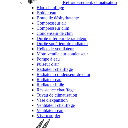
Refroidissement, climatisation
Bloc chauffage
Boitier eau
Bouteille déshydratante
Compresseur air
Compresseur clim
Condenseur de clim
Durite inférieur de radiateur
Durite supérieur de radiateur
Hélice de ventilateur
Moto ventilateur condenseur
Pompe à eau
Pulseur d'air
Radiateur chauffage
Radiateur condenseur de clim
Radiateur eau
Radiateur huile
Résistance chauffage
Tuyau de climatisation
Vase d'expansion
Ventilateur chauffage
Ventilateur eau
Viscocoupler