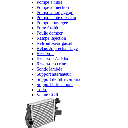
Pompe à huile
Pompe à injection
Pompe amorçage go
Pompe haute pression
Pompe immergée
Porte fusible
Poulie damper
Rampe injection
Refroidisseur gasoil
Relais de préchauffage
Réservoir
Réservoir AdBlue
Réservoir cerine
Sonde lambda
Support alternateur
Support de filtre carburant
Support filtre à huile
Turbo
Vanne EGR