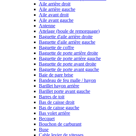
Aile arrière droit
Aile arrière gauche
Aile avant droit
Aile avant gauche
Antenne
Attelage (boule de remorquage)
Baguette d'aile arrière droite
Baguette d'aile arrière gauche
Baguette de coffre
Baguette de porte arrière droite
Baguette de porte arrière gauche
Baguette de porte avant droite
Baguette de porte avant gauche
Baie de pare brise
Bandeau de feu malle / hayon
Barillet hayon arrière
Barillet porte avant gauche
Barres de toit
Bas de caisse droit
Bas de caisse gauche
Bas volet arrière
Becquet
Bouchon de carburant
Buse
Cable levier de vitesses