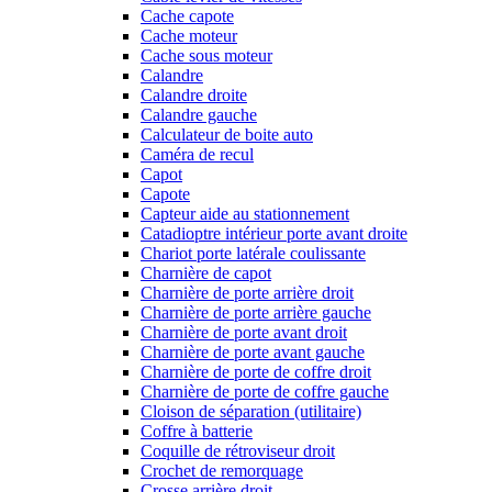
Cache capote
Cache moteur
Cache sous moteur
Calandre
Calandre droite
Calandre gauche
Calculateur de boite auto
Caméra de recul
Capot
Capote
Capteur aide au stationnement
Catadioptre intérieur porte avant droite
Chariot porte latérale coulissante
Charnière de capot
Charnière de porte arrière droit
Charnière de porte arrière gauche
Charnière de porte avant droit
Charnière de porte avant gauche
Charnière de porte de coffre droit
Charnière de porte de coffre gauche
Cloison de séparation (utilitaire)
Coffre à batterie
Coquille de rétroviseur droit
Crochet de remorquage
Crosse arrière droit