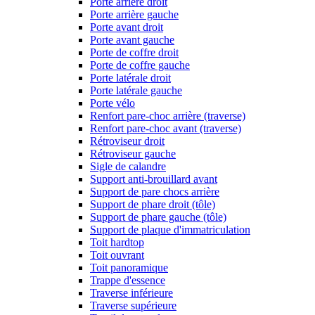
Porte arrière droit
Porte arrière gauche
Porte avant droit
Porte avant gauche
Porte de coffre droit
Porte de coffre gauche
Porte latérale droit
Porte latérale gauche
Porte vélo
Renfort pare-choc arrière (traverse)
Renfort pare-choc avant (traverse)
Rétroviseur droit
Rétroviseur gauche
Sigle de calandre
Support anti-brouillard avant
Support de pare chocs arrière
Support de phare droit (tôle)
Support de phare gauche (tôle)
Support de plaque d'immatriculation
Toit hardtop
Toit ouvrant
Toit panoramique
Trappe d'essence
Traverse inférieure
Traverse supérieure