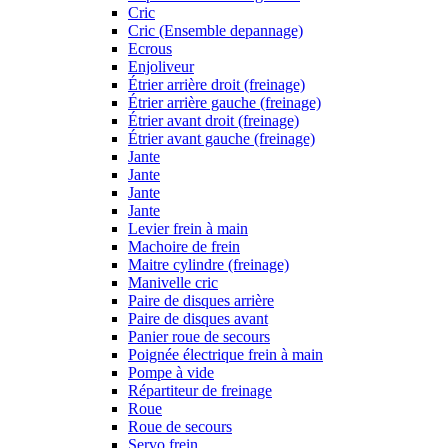
Cric
Cric (Ensemble depannage)
Ecrous
Enjoliveur
Étrier arrière droit (freinage)
Étrier arrière gauche (freinage)
Étrier avant droit (freinage)
Étrier avant gauche (freinage)
Jante
Jante
Jante
Jante
Levier frein à main
Machoire de frein
Maitre cylindre (freinage)
Manivelle cric
Paire de disques arrière
Paire de disques avant
Panier roue de secours
Poignée électrique frein à main
Pompe à vide
Répartiteur de freinage
Roue
Roue de secours
Servo frein