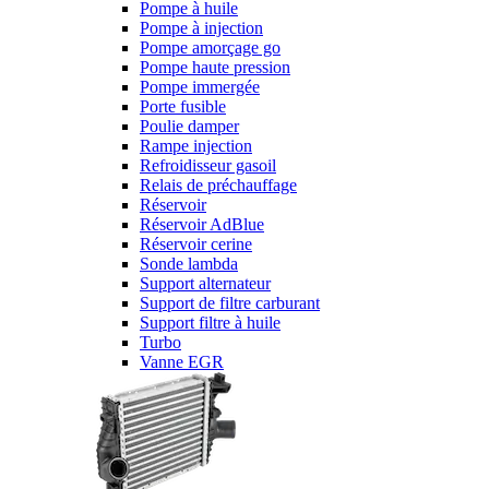
Pompe à huile
Pompe à injection
Pompe amorçage go
Pompe haute pression
Pompe immergée
Porte fusible
Poulie damper
Rampe injection
Refroidisseur gasoil
Relais de préchauffage
Réservoir
Réservoir AdBlue
Réservoir cerine
Sonde lambda
Support alternateur
Support de filtre carburant
Support filtre à huile
Turbo
Vanne EGR