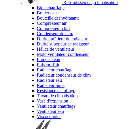
Refroidissement, climatisation
Bloc chauffage
Boitier eau
Bouteille déshydratante
Compresseur air
Compresseur clim
Condenseur de clim
Durite inférieur de radiateur
Durite supérieur de radiateur
Hélice de ventilateur
Moto ventilateur condenseur
Pompe à eau
Pulseur d'air
Radiateur chauffage
Radiateur condenseur de clim
Radiateur eau
Radiateur huile
Résistance chauffage
Tuyau de climatisation
Vase d'expansion
Ventilateur chauffage
Ventilateur eau
Viscocoupler