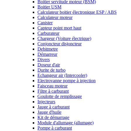
Boitier servitude moteur (BSM)
Boitier USM
Calculateur boitier électronique ESP / ABS
Calculateur moteur
Canister
Capteur point mort haut
Carburateur
Chargeur (Voiture électrique)
Conjoncteur disjoncteur
Debitmetre
Démarreur
Divers
Doseur d'air
Durite de turbo
Echangeur air (Intercooler)
Electrovanne pompe à injection
Faisceau moteur
Filtre à carburant
Goulotte de remplissage
Injecteurs
Jauge à carburant
Jauge d'huile
Kit de démarrage
Module d'allumage (allumage)
Pompe à carburant