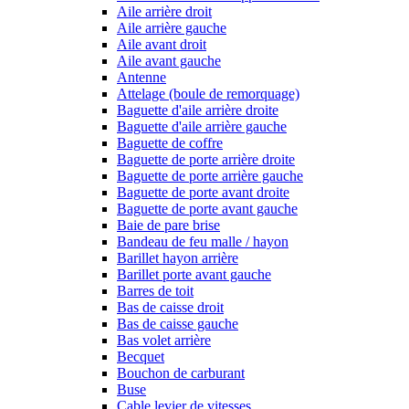
Aile arrière droit
Aile arrière gauche
Aile avant droit
Aile avant gauche
Antenne
Attelage (boule de remorquage)
Baguette d'aile arrière droite
Baguette d'aile arrière gauche
Baguette de coffre
Baguette de porte arrière droite
Baguette de porte arrière gauche
Baguette de porte avant droite
Baguette de porte avant gauche
Baie de pare brise
Bandeau de feu malle / hayon
Barillet hayon arrière
Barillet porte avant gauche
Barres de toit
Bas de caisse droit
Bas de caisse gauche
Bas volet arrière
Becquet
Bouchon de carburant
Buse
Cable levier de vitesses