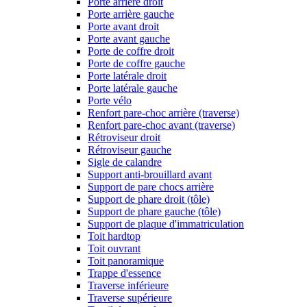
Porte arrière droit
Porte arrière gauche
Porte avant droit
Porte avant gauche
Porte de coffre droit
Porte de coffre gauche
Porte latérale droit
Porte latérale gauche
Porte vélo
Renfort pare-choc arrière (traverse)
Renfort pare-choc avant (traverse)
Rétroviseur droit
Rétroviseur gauche
Sigle de calandre
Support anti-brouillard avant
Support de pare chocs arrière
Support de phare droit (tôle)
Support de phare gauche (tôle)
Support de plaque d'immatriculation
Toit hardtop
Toit ouvrant
Toit panoramique
Trappe d'essence
Traverse inférieure
Traverse supérieure