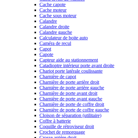
Cache capote
Cache moteur
Cache sous moteur
Calandre
Calandre droite
Calandre gauche
Calculateur de boite auto
Caméra de recul
Capot
Capote
Capteur aide au stationnement
Catadioptre intérieur porte avant droite
Chariot porte latérale coulissante
Charnière de capot
Charnière de porte arrière droit
Charnière de porte arrière gauche
Charnière de porte avant droit
Charnière de porte avant gauche
Charnière de porte de coffre droit
Charnière de porte de coffre gauche
Cloison de séparation (utilitaire)
Coffre à batterie
Coquille de rétroviseur droit
Crochet de remorquage
Crosse arrière droit