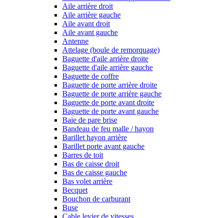
Aile arrière droit
Aile arrière gauche
Aile avant droit
Aile avant gauche
Antenne
Attelage (boule de remorquage)
Baguette d'aile arrière droite
Baguette d'aile arrière gauche
Baguette de coffre
Baguette de porte arrière droite
Baguette de porte arrière gauche
Baguette de porte avant droite
Baguette de porte avant gauche
Baie de pare brise
Bandeau de feu malle / hayon
Barillet hayon arrière
Barillet porte avant gauche
Barres de toit
Bas de caisse droit
Bas de caisse gauche
Bas volet arrière
Becquet
Bouchon de carburant
Buse
Cable levier de vitesses