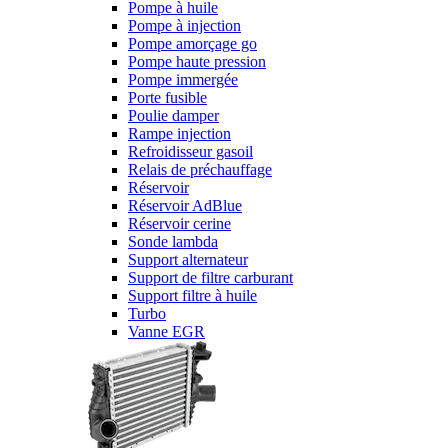
Pompe à huile
Pompe à injection
Pompe amorçage go
Pompe haute pression
Pompe immergée
Porte fusible
Poulie damper
Rampe injection
Refroidisseur gasoil
Relais de préchauffage
Réservoir
Réservoir AdBlue
Réservoir cerine
Sonde lambda
Support alternateur
Support de filtre carburant
Support filtre à huile
Turbo
Vanne EGR