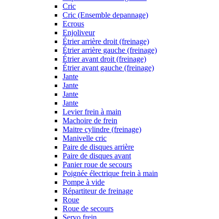
Cric
Cric (Ensemble depannage)
Ecrous
Enjoliveur
Étrier arrière droit (freinage)
Étrier arrière gauche (freinage)
Étrier avant droit (freinage)
Étrier avant gauche (freinage)
Jante
Jante
Jante
Jante
Levier frein à main
Machoire de frein
Maitre cylindre (freinage)
Manivelle cric
Paire de disques arrière
Paire de disques avant
Panier roue de secours
Poignée électrique frein à main
Pompe à vide
Répartiteur de freinage
Roue
Roue de secours
Servo frein