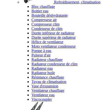
Refroidissement, climatisation
Bloc chauffage
Boitier eau
Bouteille déshydratante
Compresseur air
Compresseur clim
Condenseur de clim
Durite inférieur de radiateur
Durite supérieur de radiateur
Hélice de ventilateur
Moto ventilateur condenseur
Pompe à eau
Pulseur d'air
Radiateur chauffage
Radiateur condenseur de clim
Radiateur eau
Radiateur huile
Résistance chauffage
Tuyau de climatisation
Vase d'expansion
Ventilateur chauffage
Ventilateur eau
Viscocoupler