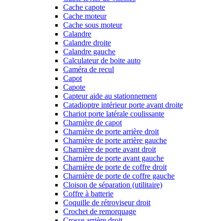
Cache capote
Cache moteur
Cache sous moteur
Calandre
Calandre droite
Calandre gauche
Calculateur de boite auto
Caméra de recul
Capot
Capote
Capteur aide au stationnement
Catadioptre intérieur porte avant droite
Chariot porte latérale coulissante
Charnière de capot
Charnière de porte arrière droit
Charnière de porte arrière gauche
Charnière de porte avant droit
Charnière de porte avant gauche
Charnière de porte de coffre droit
Charnière de porte de coffre gauche
Cloison de séparation (utilitaire)
Coffre à batterie
Coquille de rétroviseur droit
Crochet de remorquage
Crosse arrière droit