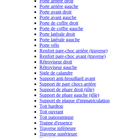
Porte arrière droit
Porte arrière gauche
Porte avant droit
Porte avant gauche
Porte de coffre droit
Porte de coffre gauche
Porte latérale droit
Porte latérale gauche
Porte vélo
Renfort pare-choc arrière (traverse)
Renfort pare-choc avant (traverse)
Rétroviseur droit
Rétroviseur gauche
Sigle de calandre
Support anti-brouillard avant
Support de pare chocs arrière
Support de phare droit (tôle)
Support de phare gauche (tôle)
Support de plaque d'immatriculation
Toit hardtop
Toit ouvrant
Toit panoramique
Trappe d'essence
Traverse inférieure
Traverse supérieure