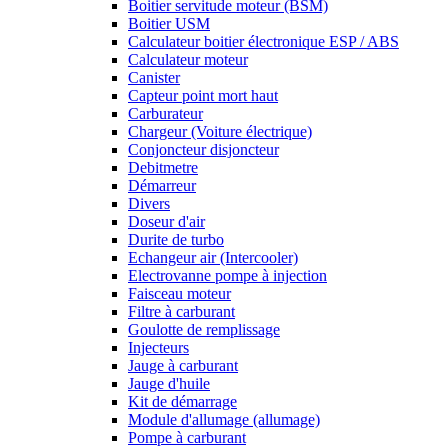
Boitier servitude moteur (BSM)
Boitier USM
Calculateur boitier électronique ESP / ABS
Calculateur moteur
Canister
Capteur point mort haut
Carburateur
Chargeur (Voiture électrique)
Conjoncteur disjoncteur
Debitmetre
Démarreur
Divers
Doseur d'air
Durite de turbo
Echangeur air (Intercooler)
Electrovanne pompe à injection
Faisceau moteur
Filtre à carburant
Goulotte de remplissage
Injecteurs
Jauge à carburant
Jauge d'huile
Kit de démarrage
Module d'allumage (allumage)
Pompe à carburant