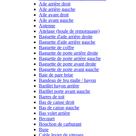
Aile arrière droit
Aile arrière gauche
Aile avant droit
Aile avant gauche
Antenne
Attelage (boule de remorquage)
Baguette d'aile arrière droite
Baguette d'aile arrière gauche
Baguette de coffre
Baguette de porte arrière droite
Baguette de porte arrière gauche
Baguette de porte avant droite
Baguette de porte avant gauche
Baie de pare brise
Bandeau de feu malle / hayon
Barillet hayon arrière
Barillet porte avant gauche
Barres de toit
Bas de caisse droit
Bas de caisse gauche
Bas volet arrière
Becquet
Bouchon de carburant
Buse
Cable levier de vitesses