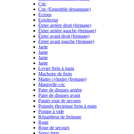
Cric
Cric (Ensemble depannage)
Ecrous
Enjoliveur
Étrier arrière droit (freinage)
Étrier arrière gauche (freinage)
Étrier avant droit (freinage)
Étrier avant gauche (freinage)
Jante
Jante
Jante
Jante
Levier frein à main
Machoire de frein
Maitre cylindre (freinage)
Manivelle cric
Paire de disques arrière
Paire de disques avant
Panier roue de secours
Poignée électrique frein à main
Pompe à vide
Répartiteur de freinage
Roue
Roue de secours
Servo frein