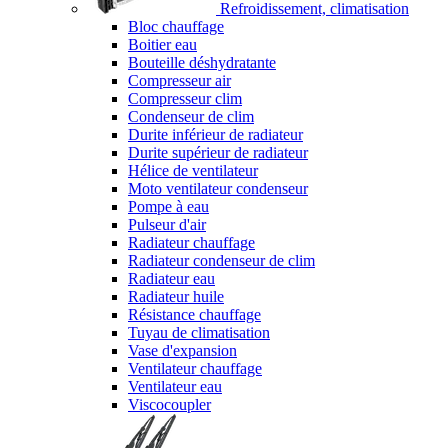
Refroidissement, climatisation
Bloc chauffage
Boitier eau
Bouteille déshydratante
Compresseur air
Compresseur clim
Condenseur de clim
Durite inférieur de radiateur
Durite supérieur de radiateur
Hélice de ventilateur
Moto ventilateur condenseur
Pompe à eau
Pulseur d'air
Radiateur chauffage
Radiateur condenseur de clim
Radiateur eau
Radiateur huile
Résistance chauffage
Tuyau de climatisation
Vase d'expansion
Ventilateur chauffage
Ventilateur eau
Viscocoupler