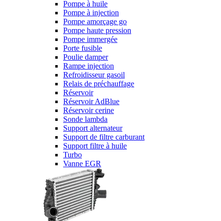
Pompe à huile
Pompe à injection
Pompe amorçage go
Pompe haute pression
Pompe immergée
Porte fusible
Poulie damper
Rampe injection
Refroidisseur gasoil
Relais de préchauffage
Réservoir
Réservoir AdBlue
Réservoir cerine
Sonde lambda
Support alternateur
Support de filtre carburant
Support filtre à huile
Turbo
Vanne EGR