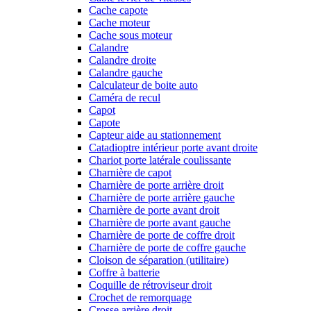
Cache capote
Cache moteur
Cache sous moteur
Calandre
Calandre droite
Calandre gauche
Calculateur de boite auto
Caméra de recul
Capot
Capote
Capteur aide au stationnement
Catadioptre intérieur porte avant droite
Chariot porte latérale coulissante
Charnière de capot
Charnière de porte arrière droit
Charnière de porte arrière gauche
Charnière de porte avant droit
Charnière de porte avant gauche
Charnière de porte de coffre droit
Charnière de porte de coffre gauche
Cloison de séparation (utilitaire)
Coffre à batterie
Coquille de rétroviseur droit
Crochet de remorquage
Crosse arrière droit