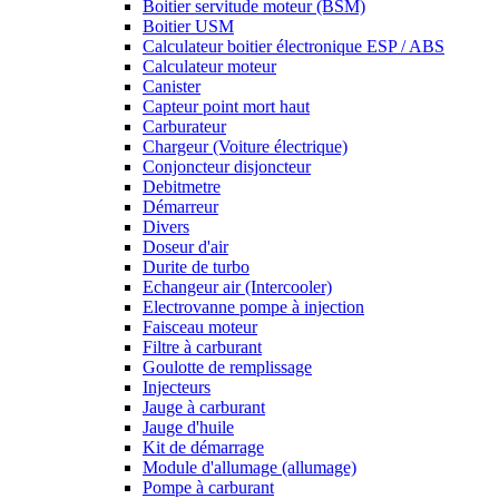
Boitier servitude moteur (BSM)
Boitier USM
Calculateur boitier électronique ESP / ABS
Calculateur moteur
Canister
Capteur point mort haut
Carburateur
Chargeur (Voiture électrique)
Conjoncteur disjoncteur
Debitmetre
Démarreur
Divers
Doseur d'air
Durite de turbo
Echangeur air (Intercooler)
Electrovanne pompe à injection
Faisceau moteur
Filtre à carburant
Goulotte de remplissage
Injecteurs
Jauge à carburant
Jauge d'huile
Kit de démarrage
Module d'allumage (allumage)
Pompe à carburant