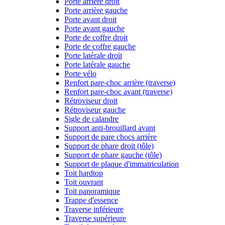
Porte arrière droit
Porte arrière gauche
Porte avant droit
Porte avant gauche
Porte de coffre droit
Porte de coffre gauche
Porte latérale droit
Porte latérale gauche
Porte vélo
Renfort pare-choc arrière (traverse)
Renfort pare-choc avant (traverse)
Rétroviseur droit
Rétroviseur gauche
Sigle de calandre
Support anti-brouillard avant
Support de pare chocs arrière
Support de phare droit (tôle)
Support de phare gauche (tôle)
Support de plaque d'immatriculation
Toit hardtop
Toit ouvrant
Toit panoramique
Trappe d'essence
Traverse inférieure
Traverse supérieure