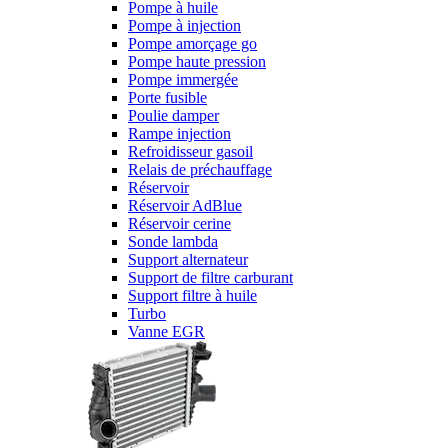
Pompe à huile
Pompe à injection
Pompe amorçage go
Pompe haute pression
Pompe immergée
Porte fusible
Poulie damper
Rampe injection
Refroidisseur gasoil
Relais de préchauffage
Réservoir
Réservoir AdBlue
Réservoir cerine
Sonde lambda
Support alternateur
Support de filtre carburant
Support filtre à huile
Turbo
Vanne EGR