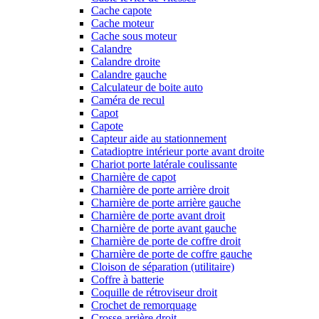
Cache capote
Cache moteur
Cache sous moteur
Calandre
Calandre droite
Calandre gauche
Calculateur de boite auto
Caméra de recul
Capot
Capote
Capteur aide au stationnement
Catadioptre intérieur porte avant droite
Chariot porte latérale coulissante
Charnière de capot
Charnière de porte arrière droit
Charnière de porte arrière gauche
Charnière de porte avant droit
Charnière de porte avant gauche
Charnière de porte de coffre droit
Charnière de porte de coffre gauche
Cloison de séparation (utilitaire)
Coffre à batterie
Coquille de rétroviseur droit
Crochet de remorquage
Crosse arrière droit