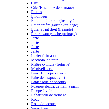
Cric
Cric (Ensemble depannage)
Ecrous
Enjoliveur
Étrier arrière droit (freinage)
Étrier arrière gauche (freinage)
Étrier avant droit (freinage)
Étrier avant gauche (freinage)
Jante
Jante
Jante
Jante
Levier frein à main
Machoire de frein
Maitre cylindre (freinage)
Manivelle cric
Paire de disques arrière
Paire de disques avant
Panier roue de secours
Poignée électrique frein à main
Pompe à vide
Répartiteur de freinage
Roue
Roue de secours
Servo frein