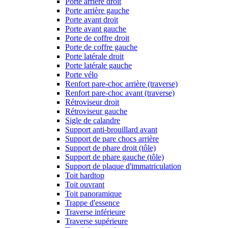
Porte arrière droit
Porte arrière gauche
Porte avant droit
Porte avant gauche
Porte de coffre droit
Porte de coffre gauche
Porte latérale droit
Porte latérale gauche
Porte vélo
Renfort pare-choc arrière (traverse)
Renfort pare-choc avant (traverse)
Rétroviseur droit
Rétroviseur gauche
Sigle de calandre
Support anti-brouillard avant
Support de pare chocs arrière
Support de phare droit (tôle)
Support de phare gauche (tôle)
Support de plaque d'immatriculation
Toit hardtop
Toit ouvrant
Toit panoramique
Trappe d'essence
Traverse inférieure
Traverse supérieure