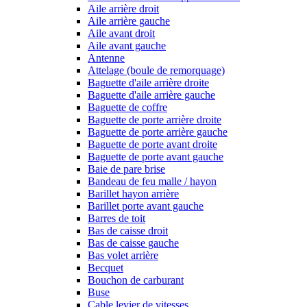
Aile arrière droit
Aile arrière gauche
Aile avant droit
Aile avant gauche
Antenne
Attelage (boule de remorquage)
Baguette d'aile arrière droite
Baguette d'aile arrière gauche
Baguette de coffre
Baguette de porte arrière droite
Baguette de porte arrière gauche
Baguette de porte avant droite
Baguette de porte avant gauche
Baie de pare brise
Bandeau de feu malle / hayon
Barillet hayon arrière
Barillet porte avant gauche
Barres de toit
Bas de caisse droit
Bas de caisse gauche
Bas volet arrière
Becquet
Bouchon de carburant
Buse
Cable levier de vitesses