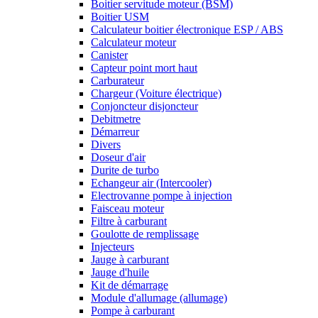
Boitier servitude moteur (BSM)
Boitier USM
Calculateur boitier électronique ESP / ABS
Calculateur moteur
Canister
Capteur point mort haut
Carburateur
Chargeur (Voiture électrique)
Conjoncteur disjoncteur
Debitmetre
Démarreur
Divers
Doseur d'air
Durite de turbo
Echangeur air (Intercooler)
Electrovanne pompe à injection
Faisceau moteur
Filtre à carburant
Goulotte de remplissage
Injecteurs
Jauge à carburant
Jauge d'huile
Kit de démarrage
Module d'allumage (allumage)
Pompe à carburant