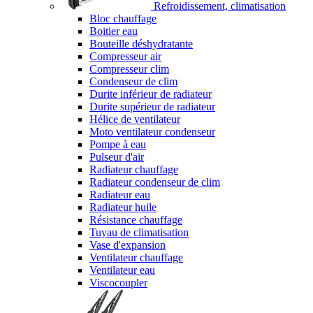
Refroidissement, climatisation
Bloc chauffage
Boitier eau
Bouteille déshydratante
Compresseur air
Compresseur clim
Condenseur de clim
Durite inférieur de radiateur
Durite supérieur de radiateur
Hélice de ventilateur
Moto ventilateur condenseur
Pompe à eau
Pulseur d'air
Radiateur chauffage
Radiateur condenseur de clim
Radiateur eau
Radiateur huile
Résistance chauffage
Tuyau de climatisation
Vase d'expansion
Ventilateur chauffage
Ventilateur eau
Viscocoupler