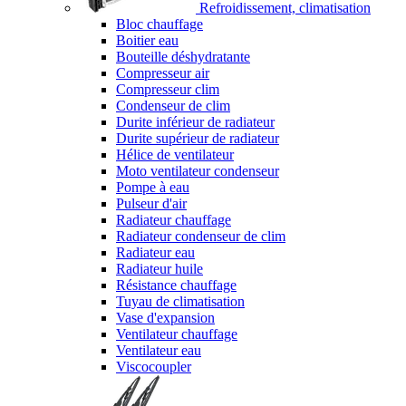
Refroidissement, climatisation
Bloc chauffage
Boitier eau
Bouteille déshydratante
Compresseur air
Compresseur clim
Condenseur de clim
Durite inférieur de radiateur
Durite supérieur de radiateur
Hélice de ventilateur
Moto ventilateur condenseur
Pompe à eau
Pulseur d'air
Radiateur chauffage
Radiateur condenseur de clim
Radiateur eau
Radiateur huile
Résistance chauffage
Tuyau de climatisation
Vase d'expansion
Ventilateur chauffage
Ventilateur eau
Viscocoupler