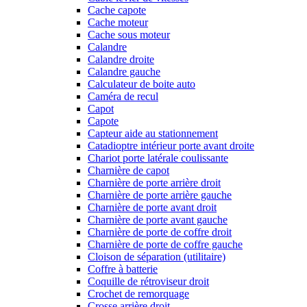
Cache capote
Cache moteur
Cache sous moteur
Calandre
Calandre droite
Calandre gauche
Calculateur de boite auto
Caméra de recul
Capot
Capote
Capteur aide au stationnement
Catadioptre intérieur porte avant droite
Chariot porte latérale coulissante
Charnière de capot
Charnière de porte arrière droit
Charnière de porte arrière gauche
Charnière de porte avant droit
Charnière de porte avant gauche
Charnière de porte de coffre droit
Charnière de porte de coffre gauche
Cloison de séparation (utilitaire)
Coffre à batterie
Coquille de rétroviseur droit
Crochet de remorquage
Crosse arrière droit