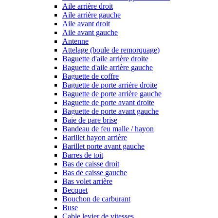
Aile arrière droit
Aile arrière gauche
Aile avant droit
Aile avant gauche
Antenne
Attelage (boule de remorquage)
Baguette d'aile arrière droite
Baguette d'aile arrière gauche
Baguette de coffre
Baguette de porte arrière droite
Baguette de porte arrière gauche
Baguette de porte avant droite
Baguette de porte avant gauche
Baie de pare brise
Bandeau de feu malle / hayon
Barillet hayon arrière
Barillet porte avant gauche
Barres de toit
Bas de caisse droit
Bas de caisse gauche
Bas volet arrière
Becquet
Bouchon de carburant
Buse
Cable levier de vitesses