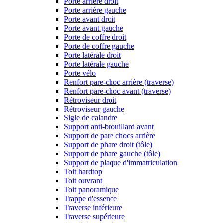
Porte arrière droit
Porte arrière gauche
Porte avant droit
Porte avant gauche
Porte de coffre droit
Porte de coffre gauche
Porte latérale droit
Porte latérale gauche
Porte vélo
Renfort pare-choc arrière (traverse)
Renfort pare-choc avant (traverse)
Rétroviseur droit
Rétroviseur gauche
Sigle de calandre
Support anti-brouillard avant
Support de pare chocs arrière
Support de phare droit (tôle)
Support de phare gauche (tôle)
Support de plaque d'immatriculation
Toit hardtop
Toit ouvrant
Toit panoramique
Trappe d'essence
Traverse inférieure
Traverse supérieure