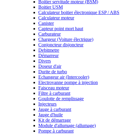
Boitier servitude moteur (BSM)
Boitier USM
Calculateur boitier électronique ESP / ABS
Calculateur moteur
Canister
Capteur point mort haut
Carburateur
Chargeur (Voiture électrique)
Conjoncteur disjoncteur
Debitmetre
Démarreur
Divers
Doseur d'air
Durite de turbo
Echangeur air (Intercooler)
Electrovanne pompe à injection
Faisceau moteur
Filtre à carburant
Goulotte de remplissage
Injecteurs
Jauge à carburant
Jauge d'huile
Kit de démarrage
Module d'allumage (allumage)
Pompe à carburant