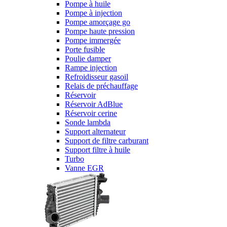
Pompe à huile
Pompe à injection
Pompe amorçage go
Pompe haute pression
Pompe immergée
Porte fusible
Poulie damper
Rampe injection
Refroidisseur gasoil
Relais de préchauffage
Réservoir
Réservoir AdBlue
Réservoir cerine
Sonde lambda
Support alternateur
Support de filtre carburant
Support filtre à huile
Turbo
Vanne EGR