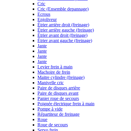
Cric
Cric (Ensemble depannage)
Ecrous
Enjoliveur
Étrier arrière droit (freinage)
Étrier arrière gauche (freinage)
Étrier avant droit (freinage)
Étrier avant gauche (freinage)
Jante
Jante
Jante
Jante
Levier frein à main
Machoire de frein
Maitre cylindre (freinage)
Manivelle cric
Paire de disques arrière
Paire de disques avant
Panier roue de secours
Poignée électrique frein à main
Pompe à vide
Répartiteur de freinage
Roue
Roue de secours
Servo frein