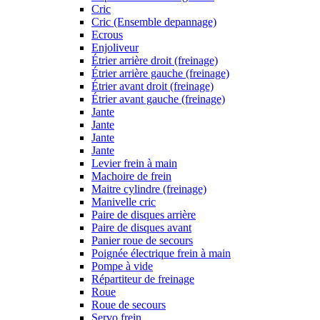
Cric
Cric (Ensemble depannage)
Ecrous
Enjoliveur
Étrier arrière droit (freinage)
Étrier arrière gauche (freinage)
Étrier avant droit (freinage)
Étrier avant gauche (freinage)
Jante
Jante
Jante
Jante
Levier frein à main
Machoire de frein
Maitre cylindre (freinage)
Manivelle cric
Paire de disques arrière
Paire de disques avant
Panier roue de secours
Poignée électrique frein à main
Pompe à vide
Répartiteur de freinage
Roue
Roue de secours
Servo frein