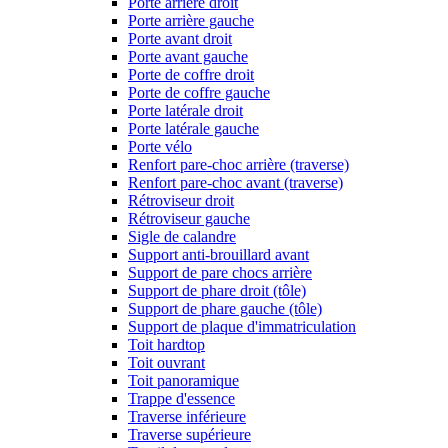
Porte arrière droit
Porte arrière gauche
Porte avant droit
Porte avant gauche
Porte de coffre droit
Porte de coffre gauche
Porte latérale droit
Porte latérale gauche
Porte vélo
Renfort pare-choc arrière (traverse)
Renfort pare-choc avant (traverse)
Rétroviseur droit
Rétroviseur gauche
Sigle de calandre
Support anti-brouillard avant
Support de pare chocs arrière
Support de phare droit (tôle)
Support de phare gauche (tôle)
Support de plaque d'immatriculation
Toit hardtop
Toit ouvrant
Toit panoramique
Trappe d'essence
Traverse inférieure
Traverse supérieure