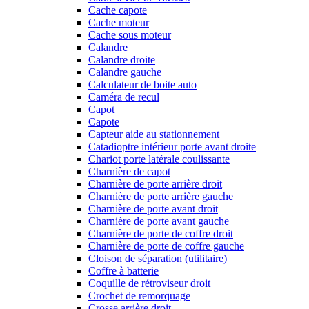
Cache capote
Cache moteur
Cache sous moteur
Calandre
Calandre droite
Calandre gauche
Calculateur de boite auto
Caméra de recul
Capot
Capote
Capteur aide au stationnement
Catadioptre intérieur porte avant droite
Chariot porte latérale coulissante
Charnière de capot
Charnière de porte arrière droit
Charnière de porte arrière gauche
Charnière de porte avant droit
Charnière de porte avant gauche
Charnière de porte de coffre droit
Charnière de porte de coffre gauche
Cloison de séparation (utilitaire)
Coffre à batterie
Coquille de rétroviseur droit
Crochet de remorquage
Crosse arrière droit