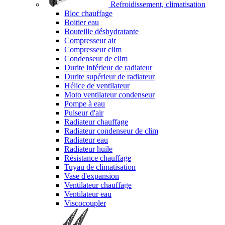
Refroidissement, climatisation
Bloc chauffage
Boitier eau
Bouteille déshydratante
Compresseur air
Compresseur clim
Condenseur de clim
Durite inférieur de radiateur
Durite supérieur de radiateur
Hélice de ventilateur
Moto ventilateur condenseur
Pompe à eau
Pulseur d'air
Radiateur chauffage
Radiateur condenseur de clim
Radiateur eau
Radiateur huile
Résistance chauffage
Tuyau de climatisation
Vase d'expansion
Ventilateur chauffage
Ventilateur eau
Viscocoupler