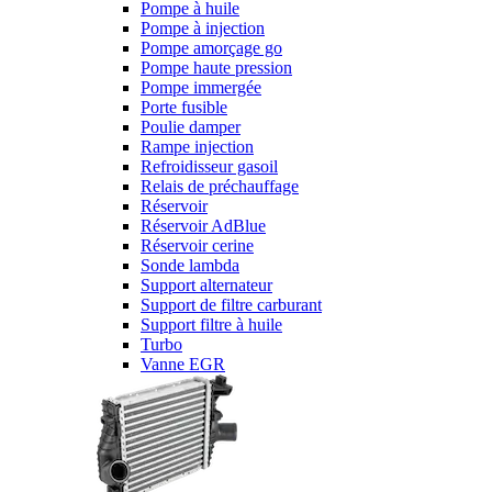
Pompe à huile
Pompe à injection
Pompe amorçage go
Pompe haute pression
Pompe immergée
Porte fusible
Poulie damper
Rampe injection
Refroidisseur gasoil
Relais de préchauffage
Réservoir
Réservoir AdBlue
Réservoir cerine
Sonde lambda
Support alternateur
Support de filtre carburant
Support filtre à huile
Turbo
Vanne EGR