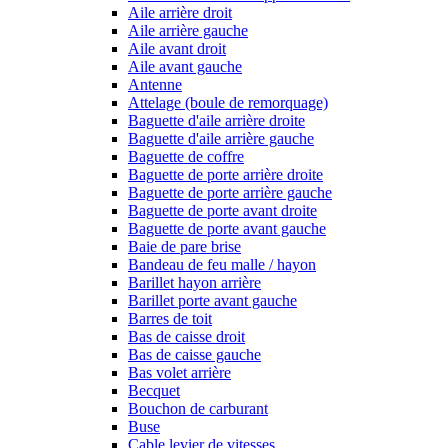
Aile arrière droit
Aile arrière gauche
Aile avant droit
Aile avant gauche
Antenne
Attelage (boule de remorquage)
Baguette d'aile arrière droite
Baguette d'aile arrière gauche
Baguette de coffre
Baguette de porte arrière droite
Baguette de porte arrière gauche
Baguette de porte avant droite
Baguette de porte avant gauche
Baie de pare brise
Bandeau de feu malle / hayon
Barillet hayon arrière
Barillet porte avant gauche
Barres de toit
Bas de caisse droit
Bas de caisse gauche
Bas volet arrière
Becquet
Bouchon de carburant
Buse
Cable levier de vitesses