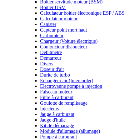
Boitier servitude moteur (BSM)
Boitier USM
Calculateur boitier électronique ESP / ABS
Calculateur moteur
Canister
Capteur point mort haut
Carburateur
Chargeur (Voiture électrique)
Conjoncteur disjoncteur
Debitmetre
Démarreur
Divers
Doseur d'air
Durite de turbo
Echangeur air (Intercooler)
Electrovanne pompe à injection
Faisceau moteur
Filtre à carburant
Goulotte de remplissage
Injecteurs
Jauge à carburant
Jauge d'huile
Kit de démarrage
Module d'allumage (allumage)
Pompe à carburant