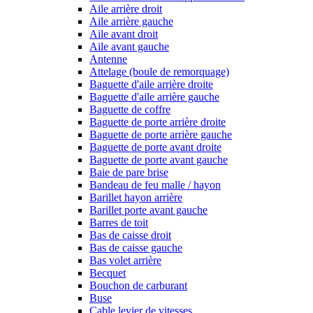
Aile arrière droit
Aile arrière gauche
Aile avant droit
Aile avant gauche
Antenne
Attelage (boule de remorquage)
Baguette d'aile arrière droite
Baguette d'aile arrière gauche
Baguette de coffre
Baguette de porte arrière droite
Baguette de porte arrière gauche
Baguette de porte avant droite
Baguette de porte avant gauche
Baie de pare brise
Bandeau de feu malle / hayon
Barillet hayon arrière
Barillet porte avant gauche
Barres de toit
Bas de caisse droit
Bas de caisse gauche
Bas volet arrière
Becquet
Bouchon de carburant
Buse
Cable levier de vitesses