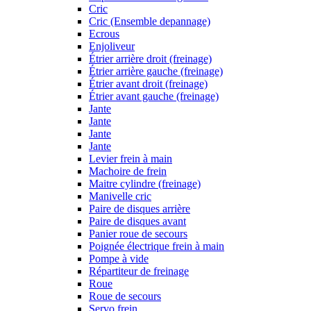
Cric
Cric (Ensemble depannage)
Ecrous
Enjoliveur
Étrier arrière droit (freinage)
Étrier arrière gauche (freinage)
Étrier avant droit (freinage)
Étrier avant gauche (freinage)
Jante
Jante
Jante
Jante
Levier frein à main
Machoire de frein
Maitre cylindre (freinage)
Manivelle cric
Paire de disques arrière
Paire de disques avant
Panier roue de secours
Poignée électrique frein à main
Pompe à vide
Répartiteur de freinage
Roue
Roue de secours
Servo frein