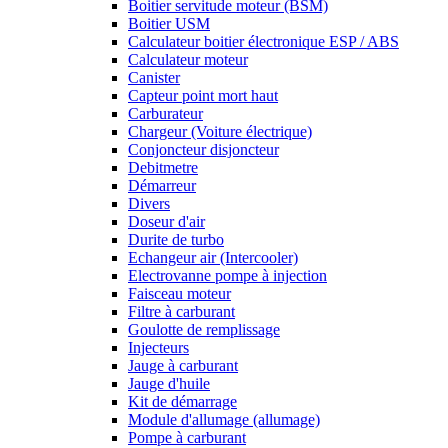
Boitier servitude moteur (BSM)
Boitier USM
Calculateur boitier électronique ESP / ABS
Calculateur moteur
Canister
Capteur point mort haut
Carburateur
Chargeur (Voiture électrique)
Conjoncteur disjoncteur
Debitmetre
Démarreur
Divers
Doseur d'air
Durite de turbo
Echangeur air (Intercooler)
Electrovanne pompe à injection
Faisceau moteur
Filtre à carburant
Goulotte de remplissage
Injecteurs
Jauge à carburant
Jauge d'huile
Kit de démarrage
Module d'allumage (allumage)
Pompe à carburant