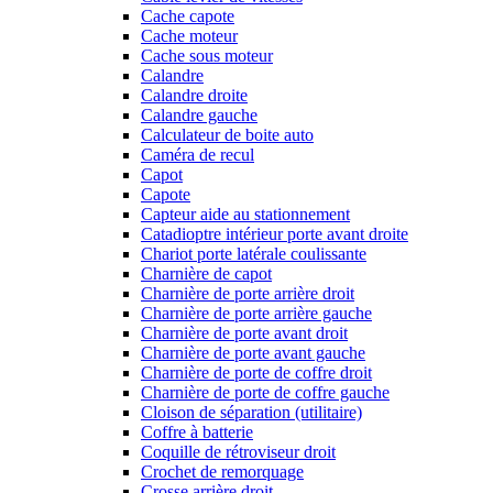
Cache capote
Cache moteur
Cache sous moteur
Calandre
Calandre droite
Calandre gauche
Calculateur de boite auto
Caméra de recul
Capot
Capote
Capteur aide au stationnement
Catadioptre intérieur porte avant droite
Chariot porte latérale coulissante
Charnière de capot
Charnière de porte arrière droit
Charnière de porte arrière gauche
Charnière de porte avant droit
Charnière de porte avant gauche
Charnière de porte de coffre droit
Charnière de porte de coffre gauche
Cloison de séparation (utilitaire)
Coffre à batterie
Coquille de rétroviseur droit
Crochet de remorquage
Crosse arrière droit