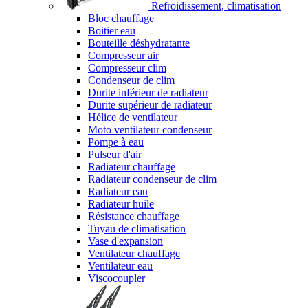
Refroidissement, climatisation
Bloc chauffage
Boitier eau
Bouteille déshydratante
Compresseur air
Compresseur clim
Condenseur de clim
Durite inférieur de radiateur
Durite supérieur de radiateur
Hélice de ventilateur
Moto ventilateur condenseur
Pompe à eau
Pulseur d'air
Radiateur chauffage
Radiateur condenseur de clim
Radiateur eau
Radiateur huile
Résistance chauffage
Tuyau de climatisation
Vase d'expansion
Ventilateur chauffage
Ventilateur eau
Viscocoupler