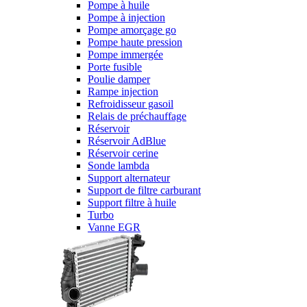
Pompe à huile
Pompe à injection
Pompe amorçage go
Pompe haute pression
Pompe immergée
Porte fusible
Poulie damper
Rampe injection
Refroidisseur gasoil
Relais de préchauffage
Réservoir
Réservoir AdBlue
Réservoir cerine
Sonde lambda
Support alternateur
Support de filtre carburant
Support filtre à huile
Turbo
Vanne EGR