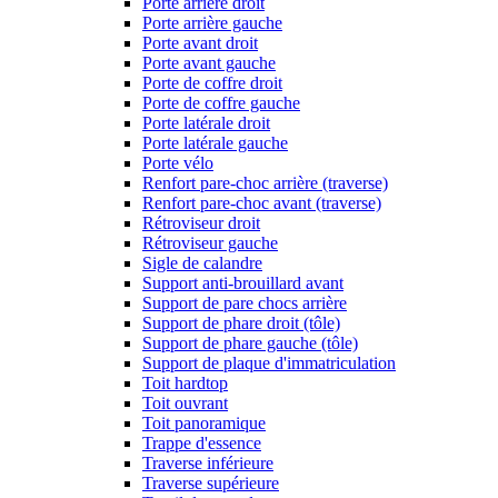
Porte arrière droit
Porte arrière gauche
Porte avant droit
Porte avant gauche
Porte de coffre droit
Porte de coffre gauche
Porte latérale droit
Porte latérale gauche
Porte vélo
Renfort pare-choc arrière (traverse)
Renfort pare-choc avant (traverse)
Rétroviseur droit
Rétroviseur gauche
Sigle de calandre
Support anti-brouillard avant
Support de pare chocs arrière
Support de phare droit (tôle)
Support de phare gauche (tôle)
Support de plaque d'immatriculation
Toit hardtop
Toit ouvrant
Toit panoramique
Trappe d'essence
Traverse inférieure
Traverse supérieure