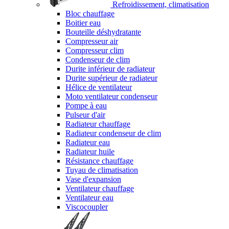
Refroidissement, climatisation
Bloc chauffage
Boitier eau
Bouteille déshydratante
Compresseur air
Compresseur clim
Condenseur de clim
Durite inférieur de radiateur
Durite supérieur de radiateur
Hélice de ventilateur
Moto ventilateur condenseur
Pompe à eau
Pulseur d'air
Radiateur chauffage
Radiateur condenseur de clim
Radiateur eau
Radiateur huile
Résistance chauffage
Tuyau de climatisation
Vase d'expansion
Ventilateur chauffage
Ventilateur eau
Viscocoupler