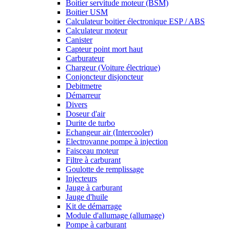
Boitier servitude moteur (BSM)
Boitier USM
Calculateur boitier électronique ESP / ABS
Calculateur moteur
Canister
Capteur point mort haut
Carburateur
Chargeur (Voiture électrique)
Conjoncteur disjoncteur
Debitmetre
Démarreur
Divers
Doseur d'air
Durite de turbo
Echangeur air (Intercooler)
Electrovanne pompe à injection
Faisceau moteur
Filtre à carburant
Goulotte de remplissage
Injecteurs
Jauge à carburant
Jauge d'huile
Kit de démarrage
Module d'allumage (allumage)
Pompe à carburant