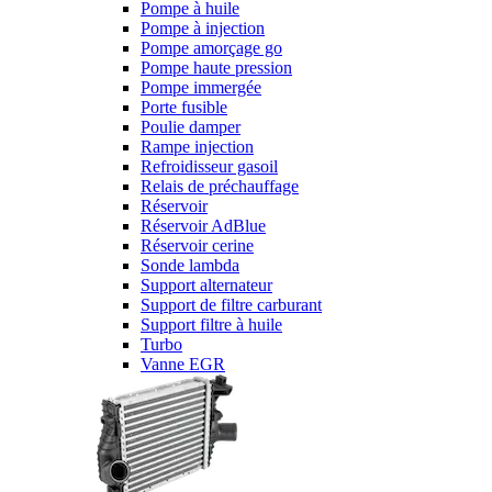
Pompe à huile
Pompe à injection
Pompe amorçage go
Pompe haute pression
Pompe immergée
Porte fusible
Poulie damper
Rampe injection
Refroidisseur gasoil
Relais de préchauffage
Réservoir
Réservoir AdBlue
Réservoir cerine
Sonde lambda
Support alternateur
Support de filtre carburant
Support filtre à huile
Turbo
Vanne EGR