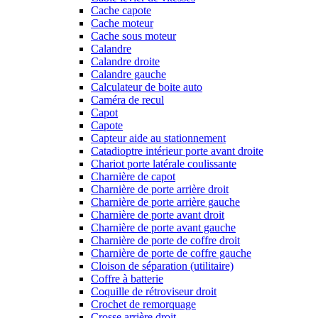
Cache capote
Cache moteur
Cache sous moteur
Calandre
Calandre droite
Calandre gauche
Calculateur de boite auto
Caméra de recul
Capot
Capote
Capteur aide au stationnement
Catadioptre intérieur porte avant droite
Chariot porte latérale coulissante
Charnière de capot
Charnière de porte arrière droit
Charnière de porte arrière gauche
Charnière de porte avant droit
Charnière de porte avant gauche
Charnière de porte de coffre droit
Charnière de porte de coffre gauche
Cloison de séparation (utilitaire)
Coffre à batterie
Coquille de rétroviseur droit
Crochet de remorquage
Crosse arrière droit