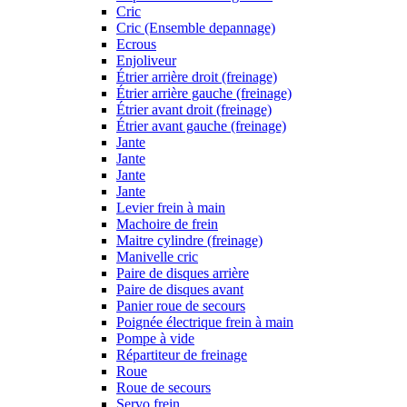
Cric
Cric (Ensemble depannage)
Ecrous
Enjoliveur
Étrier arrière droit (freinage)
Étrier arrière gauche (freinage)
Étrier avant droit (freinage)
Étrier avant gauche (freinage)
Jante
Jante
Jante
Jante
Levier frein à main
Machoire de frein
Maitre cylindre (freinage)
Manivelle cric
Paire de disques arrière
Paire de disques avant
Panier roue de secours
Poignée électrique frein à main
Pompe à vide
Répartiteur de freinage
Roue
Roue de secours
Servo frein