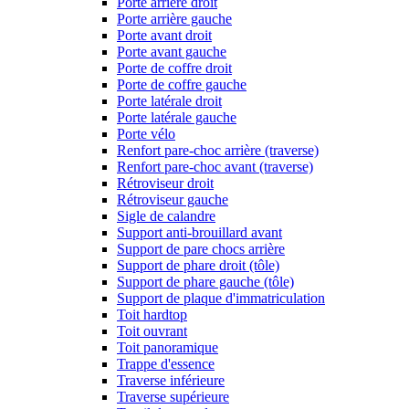
Porte arrière droit
Porte arrière gauche
Porte avant droit
Porte avant gauche
Porte de coffre droit
Porte de coffre gauche
Porte latérale droit
Porte latérale gauche
Porte vélo
Renfort pare-choc arrière (traverse)
Renfort pare-choc avant (traverse)
Rétroviseur droit
Rétroviseur gauche
Sigle de calandre
Support anti-brouillard avant
Support de pare chocs arrière
Support de phare droit (tôle)
Support de phare gauche (tôle)
Support de plaque d'immatriculation
Toit hardtop
Toit ouvrant
Toit panoramique
Trappe d'essence
Traverse inférieure
Traverse supérieure