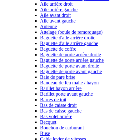
Aile arrière droit
Aile arrière gauche
Aile avant droit
Aile avant gauche
Antenne
Attelage (boule de remorquage)
Baguette d'aile arrière droite
Baguette d'aile arrière gauche
Baguette de coffre
Baguette de porte arrière droite
Baguette de porte arrière gauche
Baguette de porte avant droite
Baguette de porte avant gauche
Baie de pare brise
Bandeau de feu malle / hayon
Barillet hayon arrière
Barillet porte avant gauche
Barres de toit
Bas de caisse droit
Bas de caisse gauche
Bas volet arrière
Becquet
Bouchon de carburant
Buse
Cable levier de vitesses