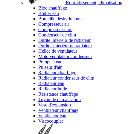
Refroidissement, climatisation
Bloc chauffage
Boitier eau
Bouteille déshydratante
Compresseur air
Compresseur clim
Condenseur de clim
Durite inférieur de radiateur
Durite supérieur de radiateur
Hélice de ventilateur
Moto ventilateur condenseur
Pompe à eau
Pulseur d'air
Radiateur chauffage
Radiateur condenseur de clim
Radiateur eau
Radiateur huile
Résistance chauffage
Tuyau de climatisation
Vase d'expansion
Ventilateur chauffage
Ventilateur eau
Viscocoupler