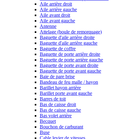
Aile arrière droit
Aile arrière gauche
Aile avant droit
Aile avant gauche
Antenne
Attelage (boule de remorquage)
Baguette d'aile arrière droite
Baguette d'aile arrière gauche
Baguette de coffre
Baguette de porte arrière droite
Baguette de porte arrière gauche
Baguette de porte avant droite
Baguette de porte avant gauche
Baie de pare brise
Bandeau de feu malle / hayon
Barillet hayon arrière
Barillet porte avant gauche
Barres de toit
Bas de caisse droit
Bas de caisse gauche
Bas volet arrière
Becquet
Bouchon de carburant
Buse
Cable levier de vitesses