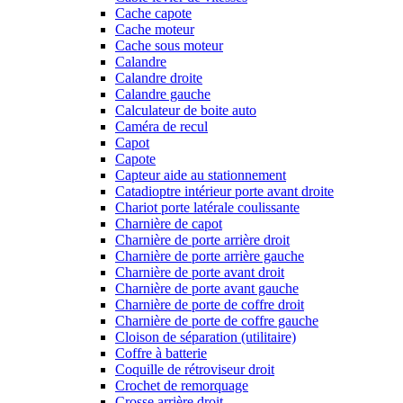
Cache capote
Cache moteur
Cache sous moteur
Calandre
Calandre droite
Calandre gauche
Calculateur de boite auto
Caméra de recul
Capot
Capote
Capteur aide au stationnement
Catadioptre intérieur porte avant droite
Chariot porte latérale coulissante
Charnière de capot
Charnière de porte arrière droit
Charnière de porte arrière gauche
Charnière de porte avant droit
Charnière de porte avant gauche
Charnière de porte de coffre droit
Charnière de porte de coffre gauche
Cloison de séparation (utilitaire)
Coffre à batterie
Coquille de rétroviseur droit
Crochet de remorquage
Crosse arrière droit