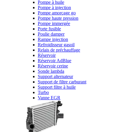
Pompe à huile
Pompe à injection
Pompe amorçage go
Pompe haute pression
Pompe immergée
Porte fusible
Poulie damper
Rampe injection
Refroidisseur gasoil
Relais de préchauffage
Réservoir
Réservoir AdBlue
Réservoir cerine
Sonde lambda
Support alternateur
Support de filtre carburant
Support filtre à huile
Turbo
Vanne EGR