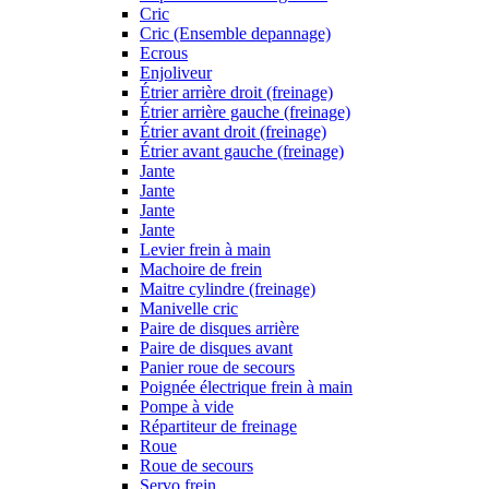
Cric
Cric (Ensemble depannage)
Ecrous
Enjoliveur
Étrier arrière droit (freinage)
Étrier arrière gauche (freinage)
Étrier avant droit (freinage)
Étrier avant gauche (freinage)
Jante
Jante
Jante
Jante
Levier frein à main
Machoire de frein
Maitre cylindre (freinage)
Manivelle cric
Paire de disques arrière
Paire de disques avant
Panier roue de secours
Poignée électrique frein à main
Pompe à vide
Répartiteur de freinage
Roue
Roue de secours
Servo frein