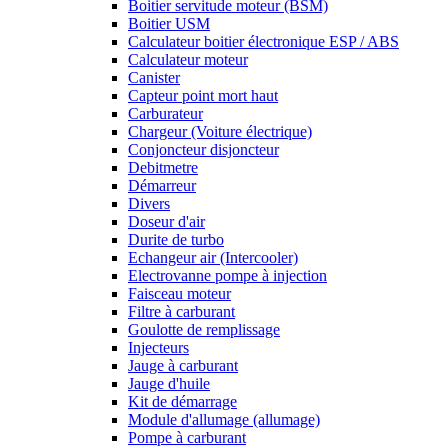
Boitier servitude moteur (BSM)
Boitier USM
Calculateur boitier électronique ESP / ABS
Calculateur moteur
Canister
Capteur point mort haut
Carburateur
Chargeur (Voiture électrique)
Conjoncteur disjoncteur
Debitmetre
Démarreur
Divers
Doseur d'air
Durite de turbo
Echangeur air (Intercooler)
Electrovanne pompe à injection
Faisceau moteur
Filtre à carburant
Goulotte de remplissage
Injecteurs
Jauge à carburant
Jauge d'huile
Kit de démarrage
Module d'allumage (allumage)
Pompe à carburant