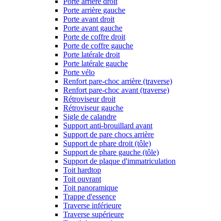
Porte arrière droit
Porte arrière gauche
Porte avant droit
Porte avant gauche
Porte de coffre droit
Porte de coffre gauche
Porte latérale droit
Porte latérale gauche
Porte vélo
Renfort pare-choc arrière (traverse)
Renfort pare-choc avant (traverse)
Rétroviseur droit
Rétroviseur gauche
Sigle de calandre
Support anti-brouillard avant
Support de pare chocs arrière
Support de phare droit (tôle)
Support de phare gauche (tôle)
Support de plaque d'immatriculation
Toit hardtop
Toit ouvrant
Toit panoramique
Trappe d'essence
Traverse inférieure
Traverse supérieure