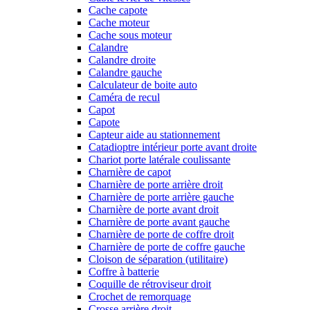
Cache capote
Cache moteur
Cache sous moteur
Calandre
Calandre droite
Calandre gauche
Calculateur de boite auto
Caméra de recul
Capot
Capote
Capteur aide au stationnement
Catadioptre intérieur porte avant droite
Chariot porte latérale coulissante
Charnière de capot
Charnière de porte arrière droit
Charnière de porte arrière gauche
Charnière de porte avant droit
Charnière de porte avant gauche
Charnière de porte de coffre droit
Charnière de porte de coffre gauche
Cloison de séparation (utilitaire)
Coffre à batterie
Coquille de rétroviseur droit
Crochet de remorquage
Crosse arrière droit