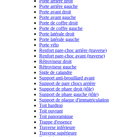
Porte arrière droit
Porte arrière gauche
Porte avant droit
Porte avant gauche
Porte de coffre droit
Porte de coffre gauche
Porte latérale droit
Porte latérale gauche
Porte vélo
Renfort pare-choc arrière (traverse)
Renfort pare-choc avant (traverse)
Rétroviseur droit
Rétroviseur gauche
Sigle de calandre
Support anti-brouillard avant
Support de pare chocs arrière
Support de phare droit (tôle)
Support de phare gauche (tôle)
Support de plaque d'immatriculation
Toit hardtop
Toit ouvrant
Toit panoramique
Trappe d'essence
Traverse inférieure
Traverse supérieure