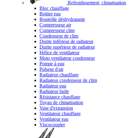
Refroidissement, climatisation
Bloc chauffage
Boitier eau
Bouteille déshydratante
Compresseur air
Compresseur clim
Condenseur de clim
Durite inférieur de radiateur
Durite supérieur de radiateur
Hélice de ventilateur
Moto ventilateur condenseur
Pompe à eau
Pulseur d'air
Radiateur chauffage
Radiateur condenseur de clim
Radiateur eau
Radiateur huile
Résistance chauffage
Tuyau de climatisation
Vase d'expansion
Ventilateur chauffage
Ventilateur eau
Viscocoupler