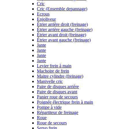
Cric
Cric (Ensemble depannage)
Ecrous
Enjoliveur
Étrier arrière droit (freinage)
Étrier arrière gauche (freinage)
Étrier avant droit (freinage)
Étrier avant gauche (freinage)
Jante
Jante
Jante
Jante
Levier frein à main
Machoire de frein
Maitre cylindre (freinage)
Manivelle cric
Paire de disques arrière
Paire de disques avant
Panier roue de secours
Poignée électrique frein à main
Pompe à vide
Répartiteur de freinage
Roue
Roue de secours
Servo frein