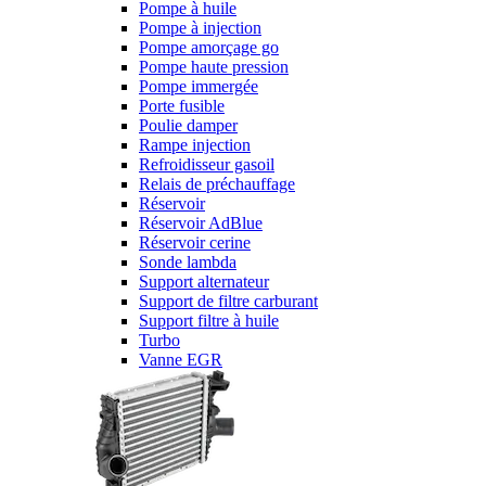
Pompe à huile
Pompe à injection
Pompe amorçage go
Pompe haute pression
Pompe immergée
Porte fusible
Poulie damper
Rampe injection
Refroidisseur gasoil
Relais de préchauffage
Réservoir
Réservoir AdBlue
Réservoir cerine
Sonde lambda
Support alternateur
Support de filtre carburant
Support filtre à huile
Turbo
Vanne EGR