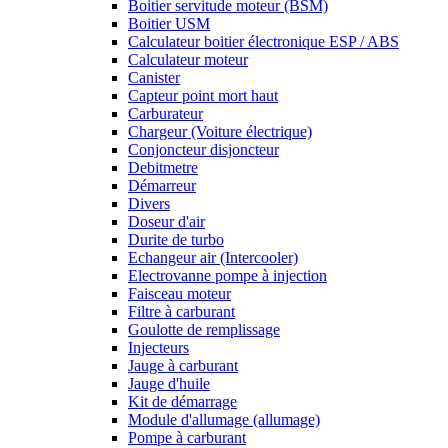
Boitier servitude moteur (BSM)
Boitier USM
Calculateur boitier électronique ESP / ABS
Calculateur moteur
Canister
Capteur point mort haut
Carburateur
Chargeur (Voiture électrique)
Conjoncteur disjoncteur
Debitmetre
Démarreur
Divers
Doseur d'air
Durite de turbo
Echangeur air (Intercooler)
Electrovanne pompe à injection
Faisceau moteur
Filtre à carburant
Goulotte de remplissage
Injecteurs
Jauge à carburant
Jauge d'huile
Kit de démarrage
Module d'allumage (allumage)
Pompe à carburant