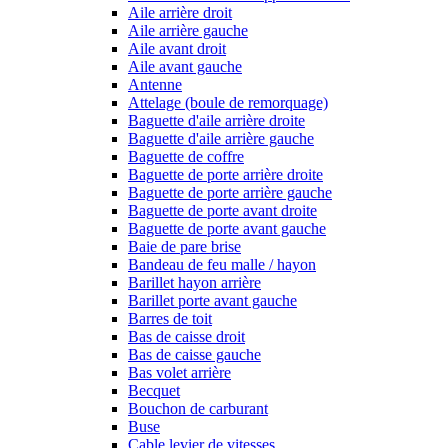
Aile arrière droit
Aile arrière gauche
Aile avant droit
Aile avant gauche
Antenne
Attelage (boule de remorquage)
Baguette d'aile arrière droite
Baguette d'aile arrière gauche
Baguette de coffre
Baguette de porte arrière droite
Baguette de porte arrière gauche
Baguette de porte avant droite
Baguette de porte avant gauche
Baie de pare brise
Bandeau de feu malle / hayon
Barillet hayon arrière
Barillet porte avant gauche
Barres de toit
Bas de caisse droit
Bas de caisse gauche
Bas volet arrière
Becquet
Bouchon de carburant
Buse
Cable levier de vitesses