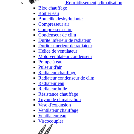
Refroidissement, climatisation
Bloc chauffage
Boitier eau
Bouteille déshydratante
Compresseur air
Compresseur clim
Condenseur de clim
Durite inférieur de radiateur
Durite supérieur de radiateur
Hélice de ventilateur
Moto ventilateur condenseur
Pompe à eau
Pulseur d'air
Radiateur chauffage
Radiateur condenseur de clim
Radiateur eau
Radiateur huile
Résistance chauffage
Tuyau de climatisation
Vase d'expansion
Ventilateur chauffage
Ventilateur eau
Viscocoupler