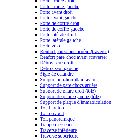
Porte arrière droit
Porte arrière gauche
Porte avant droit
Porte avant gauche
Porte de coffre droit
Porte de coffre gauche
Porte latérale droit
Porte latérale gauche
Porte vélo
Renfort pare-choc arrière (traverse)
Renfort pare-choc avant (traverse)
Rétroviseur droit
Rétroviseur gauche
Sigle de calandre
Support anti-brouillard avant
Support de pare chocs arrière
Support de phare droit (tôle)
Support de phare gauche (tôle)
Support de plaque d'immatriculation
Toit hardtop
Toit ouvrant
Toit panoramique
Trappe d'essence
Traverse inférieure
Traverse supérieure