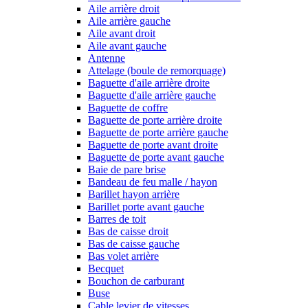
Aile arrière droit
Aile arrière gauche
Aile avant droit
Aile avant gauche
Antenne
Attelage (boule de remorquage)
Baguette d'aile arrière droite
Baguette d'aile arrière gauche
Baguette de coffre
Baguette de porte arrière droite
Baguette de porte arrière gauche
Baguette de porte avant droite
Baguette de porte avant gauche
Baie de pare brise
Bandeau de feu malle / hayon
Barillet hayon arrière
Barillet porte avant gauche
Barres de toit
Bas de caisse droit
Bas de caisse gauche
Bas volet arrière
Becquet
Bouchon de carburant
Buse
Cable levier de vitesses