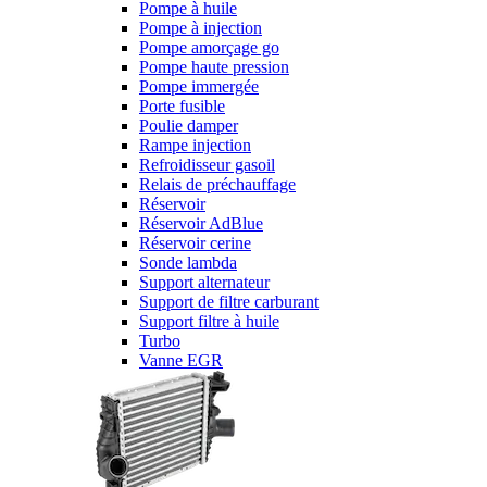
Pompe à huile
Pompe à injection
Pompe amorçage go
Pompe haute pression
Pompe immergée
Porte fusible
Poulie damper
Rampe injection
Refroidisseur gasoil
Relais de préchauffage
Réservoir
Réservoir AdBlue
Réservoir cerine
Sonde lambda
Support alternateur
Support de filtre carburant
Support filtre à huile
Turbo
Vanne EGR