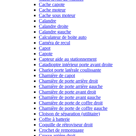
Cache capote
Cache moteur
Cache sous moteur
Calandre
Calandre droite
Calandre gauche
Calculateur de boite auto
Caméra de recul
Capot
Capote
Capteur aide au stationnement
Catadioptre intérieur porte avant droite
Chariot porte latérale coulissante
Charnière de capot
Charnière de porte arrière droit
Charnière de porte arrière gauche
Charnière de porte avant droit
Charnière de porte avant gauche
Charnière de porte de coffre droit
Charnière de porte de coffre gauche
Cloison de séparation (utilitaire)
Coffre à batterie
Coquille de rétroviseur droit
Crochet de remorquage
Crosse arrière droit