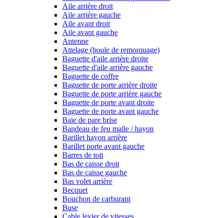
Aile arrière droit
Aile arrière gauche
Aile avant droit
Aile avant gauche
Antenne
Attelage (boule de remorquage)
Baguette d'aile arrière droite
Baguette d'aile arrière gauche
Baguette de coffre
Baguette de porte arrière droite
Baguette de porte arrière gauche
Baguette de porte avant droite
Baguette de porte avant gauche
Baie de pare brise
Bandeau de feu malle / hayon
Barillet hayon arrière
Barillet porte avant gauche
Barres de toit
Bas de caisse droit
Bas de caisse gauche
Bas volet arrière
Becquet
Bouchon de carburant
Buse
Cable levier de vitesses