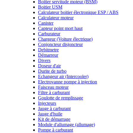
Boitier servitude moteur (BSM)
Boitier USM
Calculateur boitier électronique ESP / ABS
Calculateur moteur
Canister
Capteur point mort haut
Carburateur
Chargeur (Voiture électrique)
Conjoncteur disjoncteur
Debitmetre
Démarreur
Divers
Doseur d'air
Durite de turbo
Echangeur air (Intercooler)
Electrovanne pompe à injection
Faisceau moteur
Filtre à carburant
Goulotte de remplissage
Injecteurs
Jauge à carburant
Jauge d'huile
Kit de démarrage
Module d'allumage (allumage)
Pompe à carburant