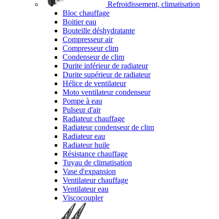
Refroidissement, climatisation
Bloc chauffage
Boitier eau
Bouteille déshydratante
Compresseur air
Compresseur clim
Condenseur de clim
Durite inférieur de radiateur
Durite supérieur de radiateur
Hélice de ventilateur
Moto ventilateur condenseur
Pompe à eau
Pulseur d'air
Radiateur chauffage
Radiateur condenseur de clim
Radiateur eau
Radiateur huile
Résistance chauffage
Tuyau de climatisation
Vase d'expansion
Ventilateur chauffage
Ventilateur eau
Viscocoupler