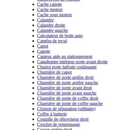
Cache capote
Cache moteur
Cache sous moteur
Calandre
Calandre droite
Calandre gauche
Calculateur de boite auto
Caméra de recul
Capot
Capote
Capteur aide au stationnement
Catadioptre intérieur porte avant droite
Chariot porte latérale coulissante
Charnière de capot
Charnière de porte arrière droit
Charnière de porte arrière gauche
Charnière de porte avant droit
Charnière de porte avant gauche
Charnière de porte de coffre droit
Charnière de porte de coffre gauche
Cloison de séparation (utilitaire)
Coffre à batterie
Coquille de rétroviseur droit
Crochet de remorquage
Crosse arrière droit