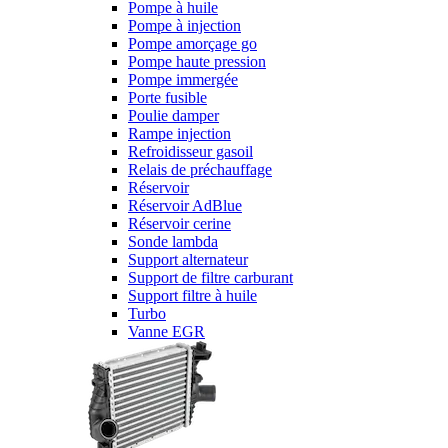
Pompe à huile
Pompe à injection
Pompe amorçage go
Pompe haute pression
Pompe immergée
Porte fusible
Poulie damper
Rampe injection
Refroidisseur gasoil
Relais de préchauffage
Réservoir
Réservoir AdBlue
Réservoir cerine
Sonde lambda
Support alternateur
Support de filtre carburant
Support filtre à huile
Turbo
Vanne EGR