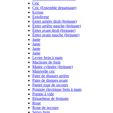
Cric
Cric (Ensemble depannage)
Ecrous
Enjoliveur
Étrier arrière droit (freinage)
Étrier arrière gauche (freinage)
Étrier avant droit (freinage)
Étrier avant gauche (freinage)
Jante
Jante
Jante
Jante
Levier frein à main
Machoire de frein
Maitre cylindre (freinage)
Manivelle cric
Paire de disques arrière
Paire de disques avant
Panier roue de secours
Poignée électrique frein à main
Pompe à vide
Répartiteur de freinage
Roue
Roue de secours
Servo frein