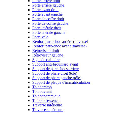
Porte arrière droit
Porte arrière gauche
Porte avant droit
Porte avant gauche
Porte de coffre droit
Porte de coffre gauche
Porte latérale droit
Porte latérale gauche
Porte vélo
Renfort pare-choc arrière (traverse)
Renfort pare-choc avant (traverse)
Rétroviseur droit
Rétroviseur gauche
Sigle de calandre
Support anti-brouillard avant
Support de pare chocs arrière
Support de phare droit (tôle)
Support de phare gauche (tôle)
Support de plaque d'immatriculation
Toit hardtop
Toit ouvrant
Toit panoramique
Trappe d'essence
Traverse inférieure
Traverse supérieure