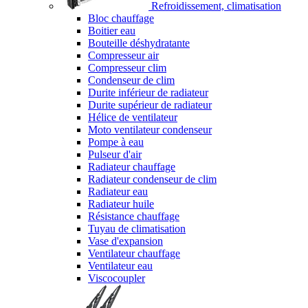
Refroidissement, climatisation
Bloc chauffage
Boitier eau
Bouteille déshydratante
Compresseur air
Compresseur clim
Condenseur de clim
Durite inférieur de radiateur
Durite supérieur de radiateur
Hélice de ventilateur
Moto ventilateur condenseur
Pompe à eau
Pulseur d'air
Radiateur chauffage
Radiateur condenseur de clim
Radiateur eau
Radiateur huile
Résistance chauffage
Tuyau de climatisation
Vase d'expansion
Ventilateur chauffage
Ventilateur eau
Viscocoupler