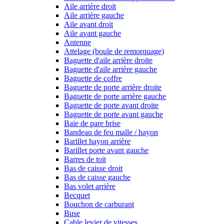
Aile arrière droit
Aile arrière gauche
Aile avant droit
Aile avant gauche
Antenne
Attelage (boule de remorquage)
Baguette d'aile arrière droite
Baguette d'aile arrière gauche
Baguette de coffre
Baguette de porte arrière droite
Baguette de porte arrière gauche
Baguette de porte avant droite
Baguette de porte avant gauche
Baie de pare brise
Bandeau de feu malle / hayon
Barillet hayon arrière
Barillet porte avant gauche
Barres de toit
Bas de caisse droit
Bas de caisse gauche
Bas volet arrière
Becquet
Bouchon de carburant
Buse
Cable levier de vitesses