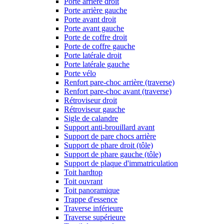
Porte arrière droit
Porte arrière gauche
Porte avant droit
Porte avant gauche
Porte de coffre droit
Porte de coffre gauche
Porte latérale droit
Porte latérale gauche
Porte vélo
Renfort pare-choc arrière (traverse)
Renfort pare-choc avant (traverse)
Rétroviseur droit
Rétroviseur gauche
Sigle de calandre
Support anti-brouillard avant
Support de pare chocs arrière
Support de phare droit (tôle)
Support de phare gauche (tôle)
Support de plaque d'immatriculation
Toit hardtop
Toit ouvrant
Toit panoramique
Trappe d'essence
Traverse inférieure
Traverse supérieure