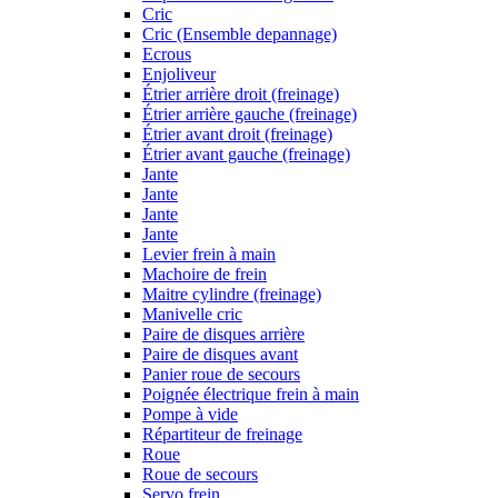
Cric
Cric (Ensemble depannage)
Ecrous
Enjoliveur
Étrier arrière droit (freinage)
Étrier arrière gauche (freinage)
Étrier avant droit (freinage)
Étrier avant gauche (freinage)
Jante
Jante
Jante
Jante
Levier frein à main
Machoire de frein
Maitre cylindre (freinage)
Manivelle cric
Paire de disques arrière
Paire de disques avant
Panier roue de secours
Poignée électrique frein à main
Pompe à vide
Répartiteur de freinage
Roue
Roue de secours
Servo frein