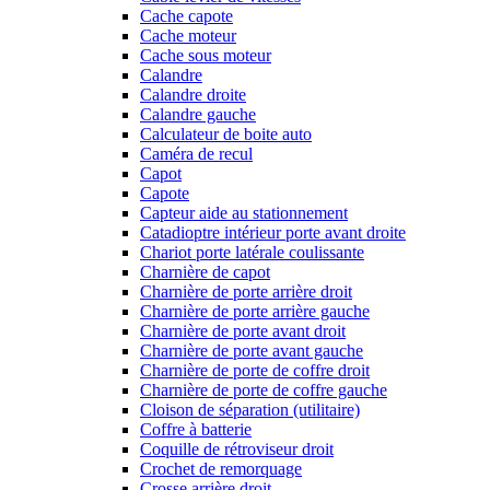
Cache capote
Cache moteur
Cache sous moteur
Calandre
Calandre droite
Calandre gauche
Calculateur de boite auto
Caméra de recul
Capot
Capote
Capteur aide au stationnement
Catadioptre intérieur porte avant droite
Chariot porte latérale coulissante
Charnière de capot
Charnière de porte arrière droit
Charnière de porte arrière gauche
Charnière de porte avant droit
Charnière de porte avant gauche
Charnière de porte de coffre droit
Charnière de porte de coffre gauche
Cloison de séparation (utilitaire)
Coffre à batterie
Coquille de rétroviseur droit
Crochet de remorquage
Crosse arrière droit