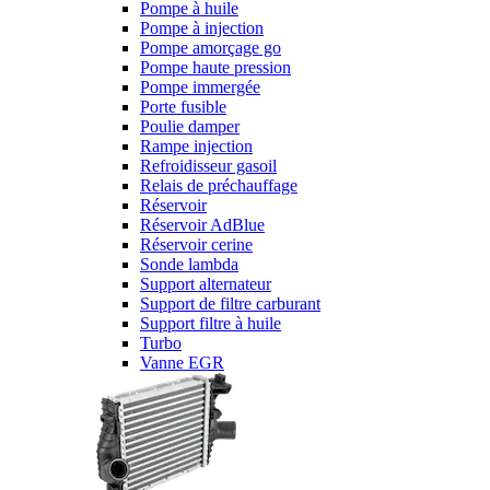
Pompe à huile
Pompe à injection
Pompe amorçage go
Pompe haute pression
Pompe immergée
Porte fusible
Poulie damper
Rampe injection
Refroidisseur gasoil
Relais de préchauffage
Réservoir
Réservoir AdBlue
Réservoir cerine
Sonde lambda
Support alternateur
Support de filtre carburant
Support filtre à huile
Turbo
Vanne EGR